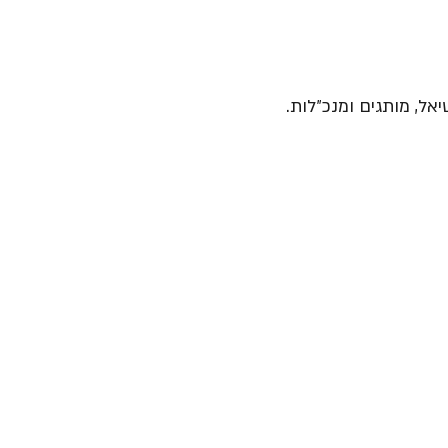
יאל, מותגים ומנכ״לות.