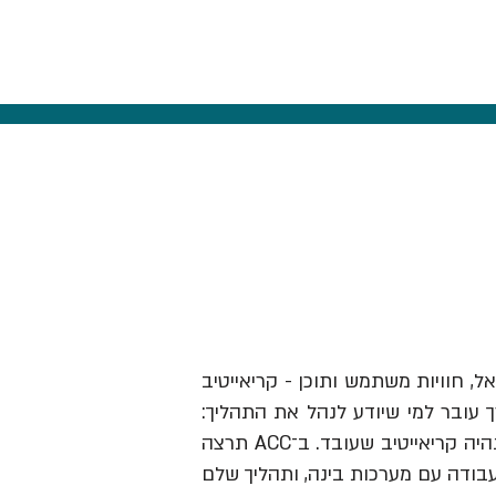
אל, חוויות משתמש ותוכן - קריאייטיב
ך עובר למי שיודע לנהל את התהליך:
לזהות תובנה, לבנות בריף וכיוון, להבין מותגים ואנשים, לבחור מה לעשות ולהוביל את זה עד שזה נהיה קריאייטיב שעובד. ב־ACC תרצה
עבודה עם מערכות בינה, ותהליך שלם