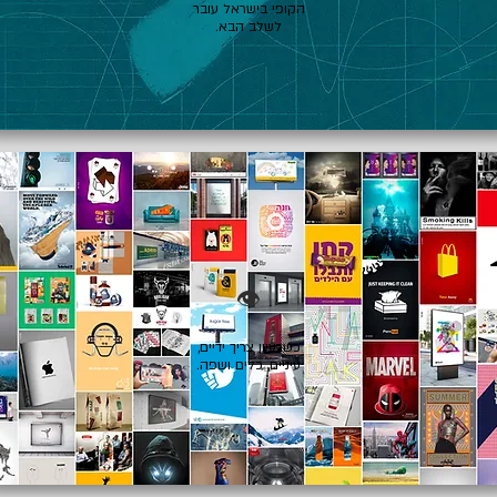
הקופי בישראל עובר
לשלב הבא.
👁️
כשרעיון צריך ידיים,
עיניים, כלים ושפה.