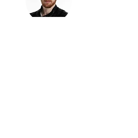
חזקוש ישורון
בוגר מכללת ACC. מנהל קריאייטיב בליאו ברנט. מוותיקי
הבלוגרים ויוצרי הרשת בישראל, שגם פרצו את גבולות
המדיה. משחק ושר בקמפיינים פרסומיים, והשתתף במגוון
ערבי קומדיה וסאטירה על במות שונות.
בלי בריף
🎙️
הפודקאסט של ACC
שיחות עם בוגרות ובוגרי ACC על רעיונות, דרך, מקצוע,
טעויות ותפניות - ועל מה שקורה כשהקריאייטיב יוצא
מהכיתה ומתחיל לעבוד בעולם.