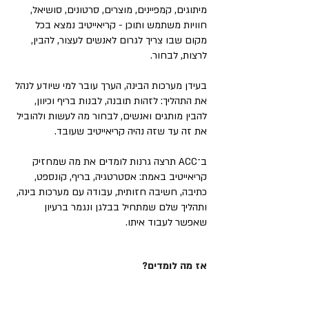
מיתוגים, קמפיינים, מוצרים, סרטונים, סושיאל,
חוויות משתמש ותוכן - קריאייטיב נמצא בכל
מקום שבו צריך לגרום לאנשים לעצור, להבין,
לרצות, לבחור.
בעידן מערכות הבינה, הערך עובר למי שיודע לנהל
את התהליך: לזהות תובנה, לבנות בריף וכיוון,
להבין מותגים ואנשים, לבחור מה לעשות ולהוביל
את זה עד שזה נהיה קריאייטיב שעובד.
ב־ACC תרצה גרנות לומדים את מה שמחזיק
קריאייטיב באמת: אסטרטגיה, בריף, קונספט,
כתיבה, חשיבה חזותית, עבודה עם מערכות בינה,
ותהליך שלם שמתחיל בבלגן ונגמר ברעיון
שאפשר לעבוד איתו.
אז מה לומדים?