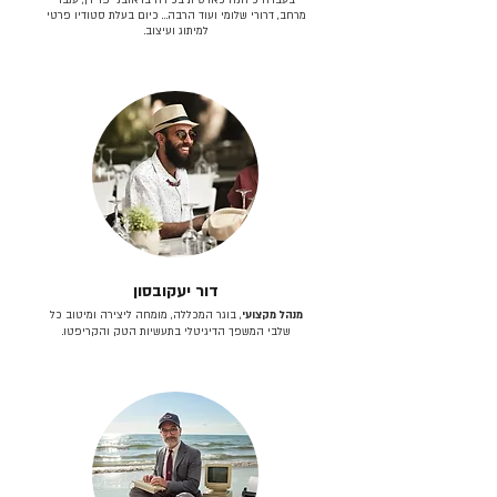
מרחב, דרורי שלומי ועוד הרבה… כיום בעלת סטודיו פרטי
למיתוג ועיצוב.
דור יעקובסון
מנהל מקצועי
, בוגר המכללה, מומחה ליצירה ומיטוב כל
שלבי המשפך הדיגיטלי בתעשיות הטק והקריפטו.