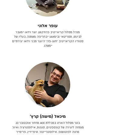
עופר אלוני
מנהל מסלול קריאייטיב פרודקשן. יוצר וידאו *מעבר
לבינתו, תסריטאי וב​ימאiA‎ *בחריפה משתנה. בעליו של
סטודיו הקריאייטיב ״חוצ-פה״ היוצר תכני וידאו יצירתיים
*משהו.
מיכאל (מישה) קרץ׳
בוגר מסלול הארט במכללת ACC מחזור אוקטובר 12.
מומחה ליצירה של קונספטים, סצנות, אילוסטרציה ואיור.
מרצה לפוטושופ, אילוסטרייטור, אינדיזיין, פרימייר