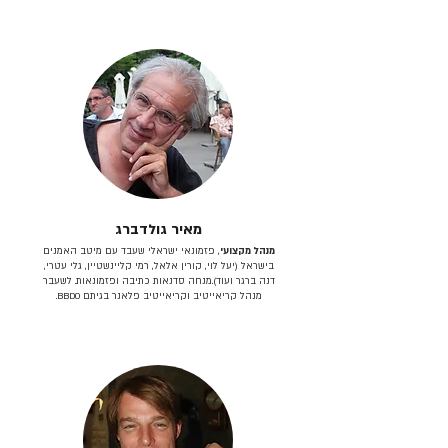
מאיר גולדברג
מנהל מקצועי
, פזמונאי ישראלי שעבד עם מיטב האמנים
בישראל (יעל לוי, קורין אלאל, רמי קליינשטיין, גלי עטרי,
דנה ברגר ועוד).מנחה סדנאות כתיבה ופזמונאות. לשעבר
מנהל קריאייטיב וקריאייטיב פלאנר בגיתם BBDO.