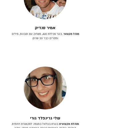
אמיר סנדיק
מנהל מקצועי
, בוגר מכללת ACC, משחק עם תובנות, מילים
ומסרים כבר 20 שנים.
שלי גרינפלד גורי
מנהלת מקצועית
בוגרת בצלאל במגמה לתקשורת חזותית.
בעברה כיהנה כארטית בכירה בראובני פרידן, ענבר