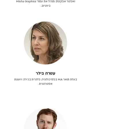
ואפטר אפקטס. מנהל את עמוד Misha Graphics
ביוטיוב.
עטרה בילר
בעלת תואר M.A בפסיכולוגיה. פלנרית בכירה ויועצת
אסטרטגית.