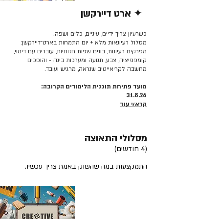
✦ ארט דיירקשן
קרא/י עוד >>
כשרעיון צריך ידיים, עיניים, כלים ושפה.
מסלול רעיונאות מלא + יום התמחות בארט־דיירקשן:
מפרקים רעיונות, בונים שפות חזותיות, עובדים עם דימוי,
קומפוזיציה, צבע, תנועה ומערכות בינה - והופכים
מחשבה לקריאייטיב שנראה, מרגיש ועובד.
מועד פתיחת תוכנית הלימודים הקרובה:
31.8.26
קרא/י עוד
מסלולי התאוצה
(4 חודשים)
התמקצעות במה שהשוק באמת צריך עכשיו.