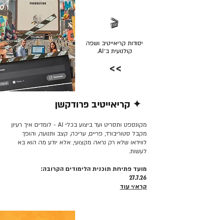
🎬
יסודות קריאייטיב ושפה
קולנועית ב־AI.
>>
✦ קריאייטיב פרודקשן
קרא/י עוד >>
מקונספט ותסריט ועד ביצוע בכלי AI - לומדים איך רעיון
מקבל סטוריבורד, פריים, עריכה, קצב ותנועה, והופך
לווידאו שלא רק נראה מקצועי, אלא יודע מה הוא בא
לעשות.
מועד פתיחת תוכנית הלימודים הקרובה:
27.7.26
קרא/י עוד