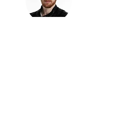
חזקוש ישורון
בוגר מכללת ACC. מנהל קריאייטיב בליאו ברנט. מוותיקי
הבלוגרים ויוצרי הרשת בישראל, שגם פרצו את גבולות
המדיה. משחק ושר בקמפיינים פרסומיים, והשתתף במגוון
ערבי קומדיה וסאטירה על במות שונות.
בלי בריף
🎙️
הפודקאסט של ACC
שיחות עם בוגרות ובוגרי ACC על רעיונות, דרך, מקצוע,
טעויות ותפניות - ועל מה שקורה כשהקריאייטיב יוצא
מהכיתה ומתחיל לעבוד בעולם.