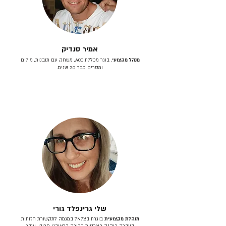
אמיר סנדיק
מנהל מקצועי
, בוגר מכללת ACC, משחק עם תובנות, מילים
ומסרים כבר 20 שנים.
שלי גרינפלד גורי
מנהלת מקצועית
בוגרת בצלאל במגמה לתקשורת חזותית.
בעברה כיהנה כארטית בכירה בראובני פרידן, ענבר