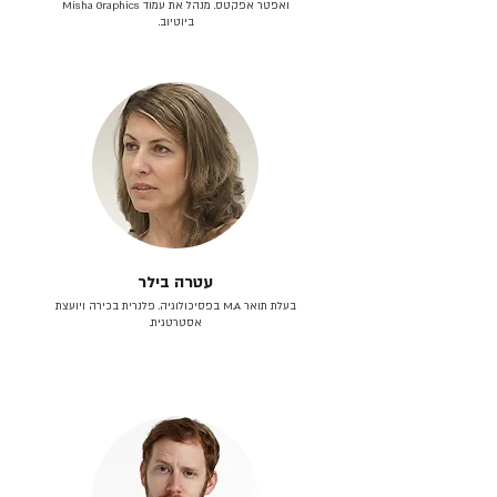
ואפטר אפקטס. מנהל את עמוד Misha Graphics
ביוטיוב.
עטרה בילר
בעלת תואר M.A בפסיכולוגיה. פלנרית בכירה ויועצת
אסטרטגית.