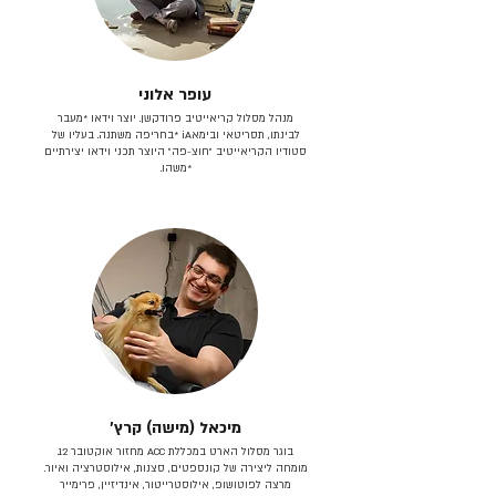
עופר אלוני
מנהל מסלול קריאייטיב פרודקשן. יוצר וידאו *מעבר
לבינתו, תסריטאי וב​ימאiA‎ *בחריפה משתנה. בעליו של
סטודיו הקריאייטיב ״חוצ-פה״ היוצר תכני וידאו יצירתיים
*משהו.
מיכאל (מישה) קרץ׳
בוגר מסלול הארט במכללת ACC מחזור אוקטובר 12.
מומחה ליצירה של קונספטים, סצנות, אילוסטרציה ואיור.
מרצה לפוטושופ, אילוסטרייטור, אינדיזיין, פרימייר