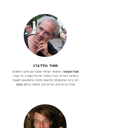
מאיר גולדברג
מנהל מקצועי
, פזמונאי ישראלי שעבד עם מיטב האמנים
בישראל (יעל לוי, קורין אלאל, רמי קליינשטיין, גלי עטרי,
דנה ברגר ועוד).מנחה סדנאות כתיבה ופזמונאות. לשעבר
מנהל קריאייטיב וקריאייטיב פלאנר בגיתם BBDO.