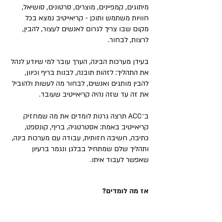
מיתוגים, קמפיינים, מוצרים, סרטונים, סושיאל,
חוויות משתמש ותוכן - קריאייטיב נמצא בכל
מקום שבו צריך לגרום לאנשים לעצור, להבין,
לרצות, לבחור.
בעידן מערכות הבינה, הערך עובר למי שיודע לנהל
את התהליך: לזהות תובנה, לבנות בריף וכיוון,
להבין מותגים ואנשים, לבחור מה לעשות ולהוביל
את זה עד שזה נהיה קריאייטיב שעובד.
ב־ACC תרצה גרנות לומדים את מה שמחזיק
קריאייטיב באמת: אסטרטגיה, בריף, קונספט,
כתיבה, חשיבה חזותית, עבודה עם מערכות בינה,
ותהליך שלם שמתחיל בבלגן ונגמר ברעיון
שאפשר לעבוד איתו.
אז מה לומדים?