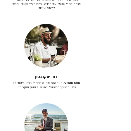
מרחב, דרורי שלומי ועוד הרבה… כיום בעלת סטודיו פרטי
למיתוג ועיצוב.
דור יעקובסון
מנהל מקצועי
, בוגר המכללה, מומחה ליצירה ומיטוב כל
שלבי המשפך הדיגיטלי בתעשיות הטק והקריפטו.