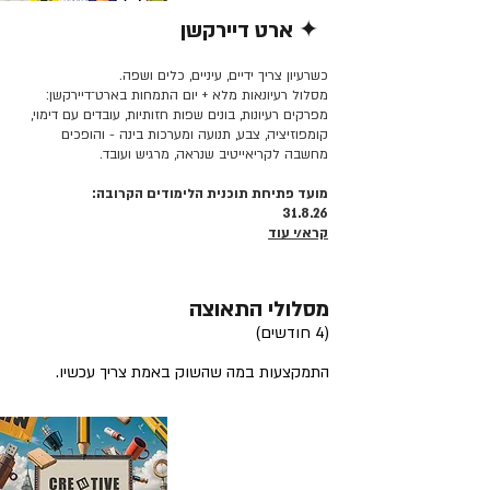
✦ ארט דיירקשן
קרא/י עוד >>
כשרעיון צריך ידיים, עיניים, כלים ושפה.
מסלול רעיונאות מלא + יום התמחות בארט־דיירקשן:
מפרקים רעיונות, בונים שפות חזותיות, עובדים עם דימוי,
קומפוזיציה, צבע, תנועה ומערכות בינה - והופכים
מחשבה לקריאייטיב שנראה, מרגיש ועובד.
מועד פתיחת תוכנית הלימודים הקרובה:
31.8.26
קרא/י עוד
מסלולי התאוצה
(4 חודשים)
התמקצעות במה שהשוק באמת צריך עכשיו.