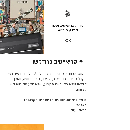
🎬
יסודות קריאייטיב ושפה
קולנועית ב־AI.
>>
✦ קריאייטיב פרודקשן
קרא/י עוד >>
מקונספט ותסריט ועד ביצוע בכלי AI - לומדים איך רעיון
מקבל סטוריבורד, פריים, עריכה, קצב ותנועה, והופך
לווידאו שלא רק נראה מקצועי, אלא יודע מה הוא בא
לעשות.
מועד פתיחת תוכנית הלימודים הקרובה:
27.7.26
קרא/י עוד