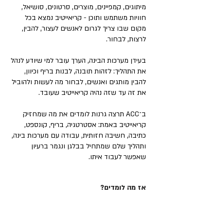
מיתוגים, קמפיינים, מוצרים, סרטונים, סושיאל,
חוויות משתמש ותוכן - קריאייטיב נמצא בכל
מקום שבו צריך לגרום לאנשים לעצור, להבין,
לרצות, לבחור.
בעידן מערכות הבינה, הערך עובר למי שיודע לנהל
את התהליך: לזהות תובנה, לבנות בריף וכיוון,
להבין מותגים ואנשים, לבחור מה לעשות ולהוביל
את זה עד שזה נהיה קריאייטיב שעובד.
ב־ACC תרצה גרנות לומדים את מה שמחזיק
קריאייטיב באמת: אסטרטגיה, בריף, קונספט,
כתיבה, חשיבה חזותית, עבודה עם מערכות בינה,
ותהליך שלם שמתחיל בבלגן ונגמר ברעיון
שאפשר לעבוד איתו.
אז מה לומדים?