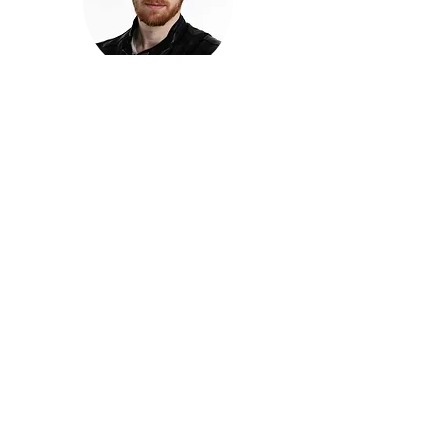
חזקוש ישורון
בוגר מכללת ACC. מנהל קריאייטיב בליאו ברנט. מוותיקי
הבלוגרים ויוצרי הרשת בישראל, שגם פרצו את גבולות
המדיה. משחק ושר בקמפיינים פרסומיים, והשתתף במגוון
ערבי קומדיה וסאטירה על במות שונות.
בלי בריף
🎙️
הפודקאסט של ACC
שיחות עם בוגרות ובוגרי ACC על רעיונות, דרך, מקצוע,
טעויות ותפניות - ועל מה שקורה כשהקריאייטיב יוצא
מהכיתה ומתחיל לעבוד בעולם.