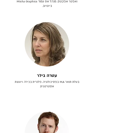
ואפטר אפקטס. מנהל את עמוד Misha Graphics
ביוטיוב.
עטרה בילר
בעלת תואר M.A בפסיכולוגיה. פלנרית בכירה ויועצת
אסטרטגית.