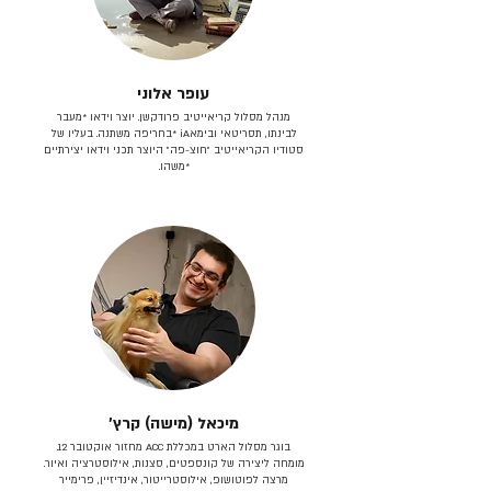
עופר אלוני
מנהל מסלול קריאייטיב פרודקשן. יוצר וידאו *מעבר
לבינתו, תסריטאי וב​ימאiA‎ *בחריפה משתנה. בעליו של
סטודיו הקריאייטיב ״חוצ-פה״ היוצר תכני וידאו יצירתיים
*משהו.
מיכאל (מישה) קרץ׳
בוגר מסלול הארט במכללת ACC מחזור אוקטובר 12.
מומחה ליצירה של קונספטים, סצנות, אילוסטרציה ואיור.
מרצה לפוטושופ, אילוסטרייטור, אינדיזיין, פרימייר