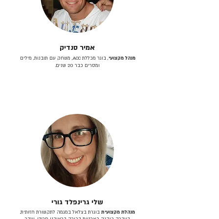
אמיר סנדיק
מנהל מקצועי
, בוגר מכללת ACC, משחק עם תובנות, מילים
ומסרים כבר 20 שנים.
שלי גרינפלד גורי
מנהלת מקצועית
בוגרת בצלאל במגמה לתקשורת חזותית.
בעברה כיהנה כארטית בכירה בראובני פרידן, ענבר