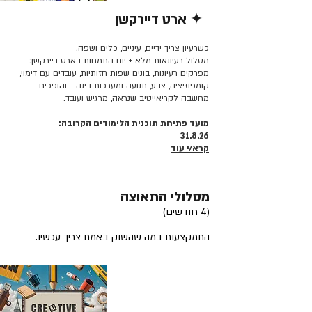
✦ ארט דיירקשן
קרא/י עוד >>
כשרעיון צריך ידיים, עיניים, כלים ושפה.
מסלול רעיונאות מלא + יום התמחות בארט־דיירקשן:
מפרקים רעיונות, בונים שפות חזותיות, עובדים עם דימוי,
קומפוזיציה, צבע, תנועה ומערכות בינה - והופכים
מחשבה לקריאייטיב שנראה, מרגיש ועובד.
מועד פתיחת תוכנית הלימודים הקרובה:
31.8.26
קרא/י עוד
מסלולי התאוצה
(4 חודשים)
התמקצעות במה שהשוק באמת צריך עכשיו.