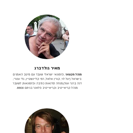
מאיר גולדברג
מנהל מקצועי
, פזמונאי ישראלי שעבד עם מיטב האמנים
בישראל (יעל לוי, קורין אלאל, רמי קליינשטיין, גלי עטרי,
דנה ברגר ועוד).מנחה סדנאות כתיבה ופזמונאות. לשעבר
מנהל קריאייטיב וקריאייטיב פלאנר בגיתם BBDO.