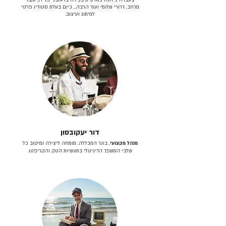
מרחב, דרורי שלומי ועוד הרבה… כיום בעלת סטודיו פרטי
למיתוג ועיצוב.
דור יעקובסון
מנהל מקצועי
, בוגר המכללה, מומחה ליצירה ומיטוב כל
שלבי המשפך הדיגיטלי בתעשיות הטק והקריפטו.