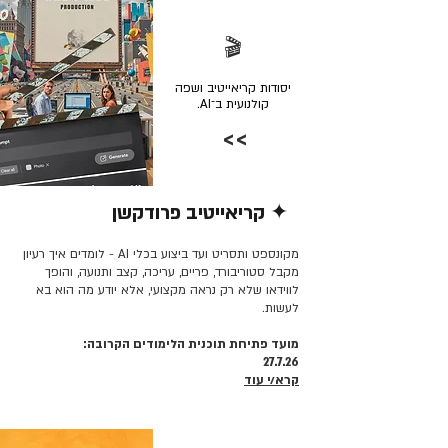
🎬
יסודות קריאייטיב ושפה
קולנועית ב־AI.
>>
✦ קריאייטיב פרודקשן
קרא/י עוד >>
מקונספט ותסריט ועד ביצוע בכלי AI - לומדים איך רעיון
מקבל סטוריבורד, פריים, עריכה, קצב ותנועה, והופך
לווידאו שלא רק נראה מקצועי, אלא יודע מה הוא בא
לעשות.
מועד פתיחת תוכנית הלימודים הקרובה:
27.7.26
קרא/י עוד