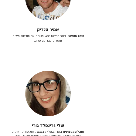
אמיר סנדיק
מנהל מקצועי
, בוגר מכללת ACC, משחק עם תובנות, מילים
ומסרים כבר 20 שנים.
שלי גרינפלד גורי
מנהלת מקצועית
בוגרת בצלאל במגמה לתקשורת חזותית.
בעברה כיהנה כארטית בכירה בראובני פרידן, ענבר