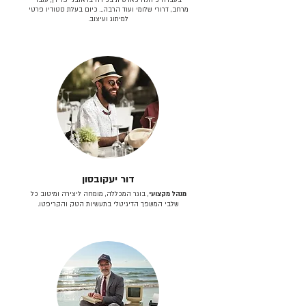
מרחב, דרורי שלומי ועוד הרבה… כיום בעלת סטודיו פרטי
למיתוג ועיצוב.
דור יעקובסון
מנהל מקצועי
, בוגר המכללה, מומחה ליצירה ומיטוב כל
שלבי המשפך הדיגיטלי בתעשיות הטק והקריפטו.