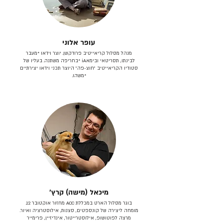
עופר אלוני
מנהל מסלול קריאייטיב פרודקשן. יוצר וידאו *מעבר
לבינתו, תסריטאי וב​ימאiA‎ *בחריפה משתנה. בעליו של
סטודיו הקריאייטיב ״חוצ-פה״ היוצר תכני וידאו יצירתיים
*משהו.
מיכאל (מישה) קרץ׳
בוגר מסלול הארט במכללת ACC מחזור אוקטובר 12.
מומחה ליצירה של קונספטים, סצנות, אילוסטרציה ואיור.
מרצה לפוטושופ, אילוסטרייטור, אינדיזיין, פרימייר