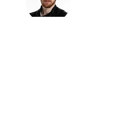
חזקוש ישורון
בוגר מכללת ACC. מנהל קריאייטיב בליאו ברנט. מוותיקי
הבלוגרים ויוצרי הרשת בישראל, שגם פרצו את גבולות
המדיה. משחק ושר בקמפיינים פרסומיים, והשתתף במגוון
ערבי קומדיה וסאטירה על במות שונות.
בלי בריף
🎙️
הפודקאסט של ACC
שיחות עם בוגרות ובוגרי ACC על רעיונות, דרך, מקצוע,
טעויות ותפניות - ועל מה שקורה כשהקריאייטיב יוצא
מהכיתה ומתחיל לעבוד בעולם.