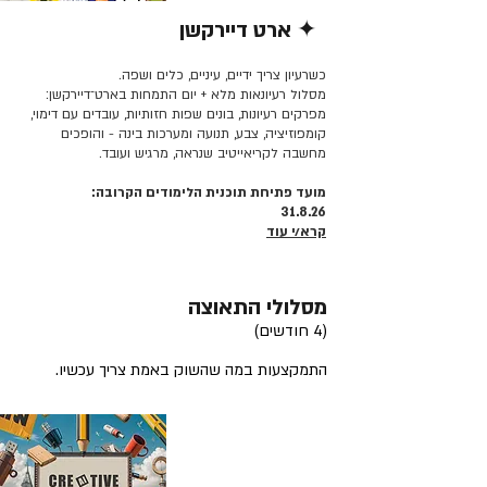
✦ ארט דיירקשן
קרא/י עוד >>
כשרעיון צריך ידיים, עיניים, כלים ושפה.
מסלול רעיונאות מלא + יום התמחות בארט־דיירקשן:
מפרקים רעיונות, בונים שפות חזותיות, עובדים עם דימוי,
קומפוזיציה, צבע, תנועה ומערכות בינה - והופכים
מחשבה לקריאייטיב שנראה, מרגיש ועובד.
מועד פתיחת תוכנית הלימודים הקרובה:
31.8.26
קרא/י עוד
מסלולי התאוצה
(4 חודשים)
התמקצעות במה שהשוק באמת צריך עכשיו.