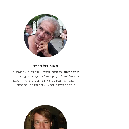
מאיר גולדברג
מנהל מקצועי
, פזמונאי ישראלי שעבד עם מיטב האמנים
בישראל (יעל לוי, קורין אלאל, רמי קליינשטיין, גלי עטרי,
דנה ברגר ועוד).מנחה סדנאות כתיבה ופזמונאות. לשעבר
מנהל קריאייטיב וקריאייטיב פלאנר בגיתם BBDO.