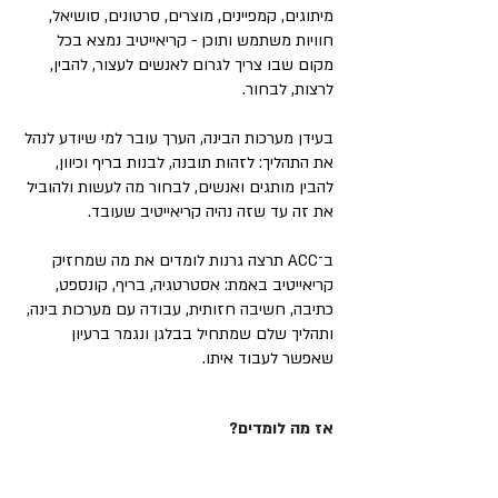
מיתוגים, קמפיינים, מוצרים, סרטונים, סושיאל,
חוויות משתמש ותוכן - קריאייטיב נמצא בכל
מקום שבו צריך לגרום לאנשים לעצור, להבין,
לרצות, לבחור.
בעידן מערכות הבינה, הערך עובר למי שיודע לנהל
את התהליך: לזהות תובנה, לבנות בריף וכיוון,
להבין מותגים ואנשים, לבחור מה לעשות ולהוביל
את זה עד שזה נהיה קריאייטיב שעובד.
ב־ACC תרצה גרנות לומדים את מה שמחזיק
קריאייטיב באמת: אסטרטגיה, בריף, קונספט,
כתיבה, חשיבה חזותית, עבודה עם מערכות בינה,
ותהליך שלם שמתחיל בבלגן ונגמר ברעיון
שאפשר לעבוד איתו.
אז מה לומדים?