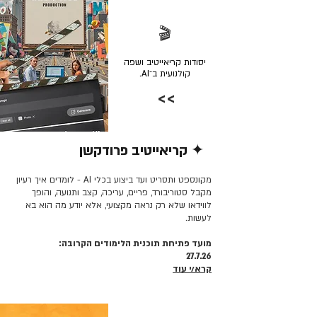
🎬
יסודות קריאייטיב ושפה
קולנועית ב־AI.
>>
✦ קריאייטיב פרודקשן
קרא/י עוד >>
מקונספט ותסריט ועד ביצוע בכלי AI - לומדים איך רעיון
מקבל סטוריבורד, פריים, עריכה, קצב ותנועה, והופך
לווידאו שלא רק נראה מקצועי, אלא יודע מה הוא בא
לעשות.
מועד פתיחת תוכנית הלימודים הקרובה:
27.7.26
קרא/י עוד