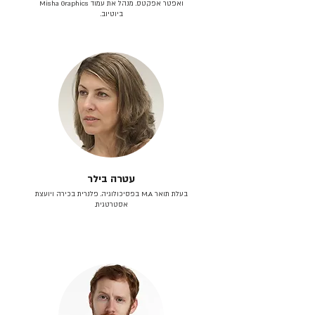
ואפטר אפקטס. מנהל את עמוד Misha Graphics
ביוטיוב.
עטרה בילר
בעלת תואר M.A בפסיכולוגיה. פלנרית בכירה ויועצת
אסטרטגית.