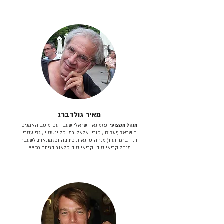
מאיר גולדברג
מנהל מקצועי
, פזמונאי ישראלי שעבד עם מיטב האמנים
בישראל (יעל לוי, קורין אלאל, רמי קליינשטיין, גלי עטרי,
דנה ברגר ועוד).מנחה סדנאות כתיבה ופזמונאות. לשעבר
מנהל קריאייטיב וקריאייטיב פלאנר בגיתם BBDO.