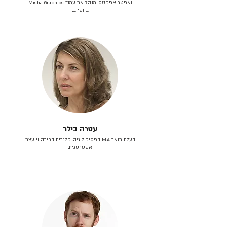
ואפטר אפקטס. מנהל את עמוד Misha Graphics
ביוטיוב.
עטרה בילר
בעלת תואר M.A בפסיכולוגיה. פלנרית בכירה ויועצת
אסטרטגית.