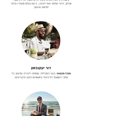
מרחב, דרורי שלומי ועוד הרבה… כיום בעלת סטודיו פרטי
למיתוג ועיצוב.
דור יעקובסון
מנהל מקצועי
, בוגר המכללה, מומחה ליצירה ומיטוב כל
שלבי המשפך הדיגיטלי בתעשיות הטק והקריפטו.