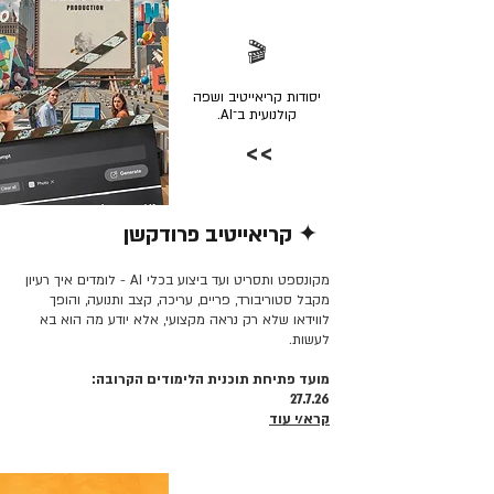
🎬
יסודות קריאייטיב ושפה
קולנועית ב־AI.
>>
✦ קריאייטיב פרודקשן
קרא/י עוד >>
מקונספט ותסריט ועד ביצוע בכלי AI - לומדים איך רעיון
מקבל סטוריבורד, פריים, עריכה, קצב ותנועה, והופך
לווידאו שלא רק נראה מקצועי, אלא יודע מה הוא בא
לעשות.
מועד פתיחת תוכנית הלימודים הקרובה:
27.7.26
קרא/י עוד