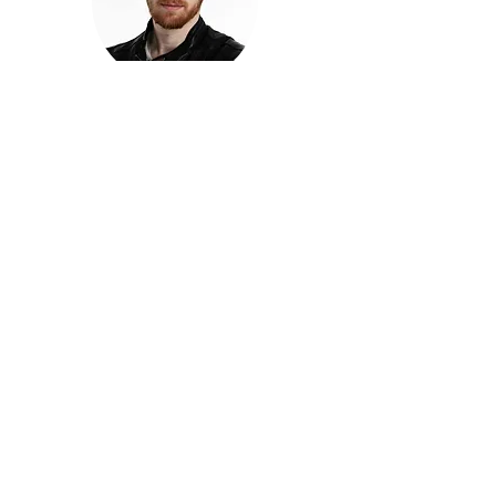
חזקוש ישורון
בוגר מכללת ACC. מנהל קריאייטיב בליאו ברנט. מוותיקי
הבלוגרים ויוצרי הרשת בישראל, שגם פרצו את גבולות
המדיה. משחק ושר בקמפיינים פרסומיים, והשתתף במגוון
ערבי קומדיה וסאטירה על במות שונות.
בלי בריף
🎙️
הפודקאסט של ACC
שיחות עם בוגרות ובוגרי ACC על רעיונות, דרך, מקצוע,
טעויות ותפניות - ועל מה שקורה כשהקריאייטיב יוצא
מהכיתה ומתחיל לעבוד בעולם.