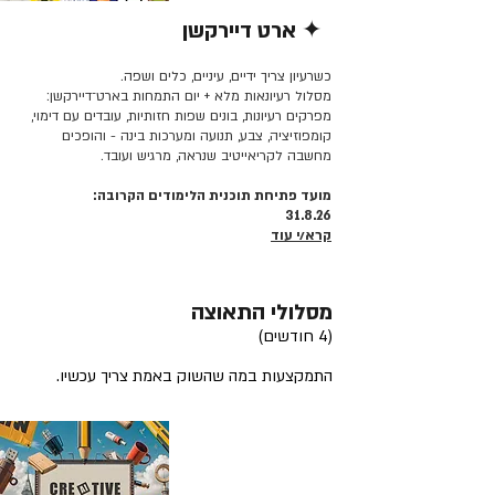
✦ ארט דיירקשן
קרא/י עוד >>
כשרעיון צריך ידיים, עיניים, כלים ושפה.
מסלול רעיונאות מלא + יום התמחות בארט־דיירקשן:
מפרקים רעיונות, בונים שפות חזותיות, עובדים עם דימוי,
קומפוזיציה, צבע, תנועה ומערכות בינה - והופכים
מחשבה לקריאייטיב שנראה, מרגיש ועובד.
מועד פתיחת תוכנית הלימודים הקרובה:
31.8.26
קרא/י עוד
מסלולי התאוצה
(4 חודשים)
התמקצעות במה שהשוק באמת צריך עכשיו.