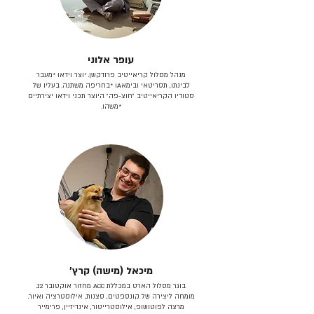
עופר אלוני
מנהל מסלול קריאייטיב פרודקשן. יוצר וידאו *מעבר
לבינתו, תסריטאי וב​ימאiA‎ *בחריפה משתנה. בעליו של
סטודיו הקריאייטיב ״חוצ-פה״ היוצר תכני וידאו יצירתיים
*משהו.
מיכאל (מישה) קרץ׳
בוגר מסלול הארט במכללת ACC מחזור אוקטובר 12.
מומחה ליצירה של קונספטים, סצנות, אילוסטרציה ואיור.
מרצה לפוטושופ, אילוסטרייטור, אינדיזיין, פרימייר