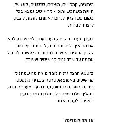
מיתוגים, קמפיינים, מוצרים, סרטונים, סושיאל,
חוויות משתמש ותוכן - קריאייטיב נמצא בכל
מקום שבו צריך לגרום לאנשים לעצור, להבין,
לרצות, לבחור.
בעידן מערכות הבינה, הערך עובר למי שיודע לנהל
את התהליך: לזהות תובנה, לבנות בריף וכיוון,
להבין מותגים ואנשים, לבחור מה לעשות ולהוביל
את זה עד שזה נהיה קריאייטיב שעובד.
ב־ACC תרצה גרנות לומדים את מה שמחזיק
קריאייטיב באמת: אסטרטגיה, בריף, קונספט,
כתיבה, חשיבה חזותית, עבודה עם מערכות בינה,
ותהליך שלם שמתחיל בבלגן ונגמר ברעיון
שאפשר לעבוד איתו.
אז מה לומדים?