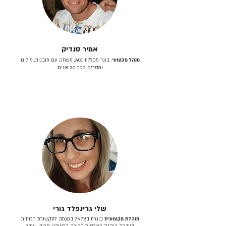
אמיר סנדיק
מנהל מקצועי
, בוגר מכללת ACC, משחק עם תובנות, מילים
ומסרים כבר 20 שנים.
שלי גרינפלד גורי
מנהלת מקצועית
בוגרת בצלאל במגמה לתקשורת חזותית.
בעברה כיהנה כארטית בכירה בראובני פרידן, ענבר