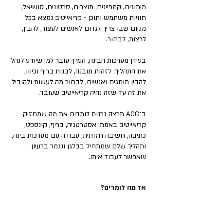
מיתוגים, קמפיינים, מוצרים, סרטונים, סושיאל,
חוויות משתמש ותוכן - קריאייטיב נמצא בכל
מקום שבו צריך לגרום לאנשים לעצור, להבין,
לרצות, לבחור.
בעידן מערכות הבינה, הערך עובר למי שיודע לנהל
את התהליך: לזהות תובנה, לבנות בריף וכיוון,
להבין מותגים ואנשים, לבחור מה לעשות ולהוביל
את זה עד שזה נהיה קריאייטיב שעובד.
ב־ACC תרצה גרנות לומדים את מה שמחזיק
קריאייטיב באמת: אסטרטגיה, בריף, קונספט,
כתיבה, חשיבה חזותית, עבודה עם מערכות בינה,
ותהליך שלם שמתחיל בבלגן ונגמר ברעיון
שאפשר לעבוד איתו.
אז מה לומדים?