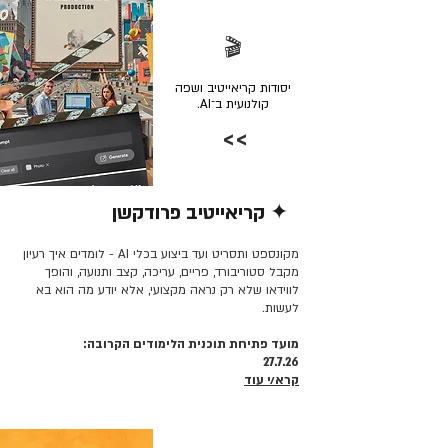
🎬
יסודות קריאייטיב ושפה
קולנועית ב־AI.
>>
✦ קריאייטיב פרודקשן
קרא/י עוד >>
מקונספט ותסריט ועד ביצוע בכלי AI - לומדים איך רעיון
מקבל סטוריבורד, פריים, עריכה, קצב ותנועה, והופך
לווידאו שלא רק נראה מקצועי, אלא יודע מה הוא בא
לעשות.
מועד פתיחת תוכנית הלימודים הקרובה:
27.7.26
קרא/י עוד