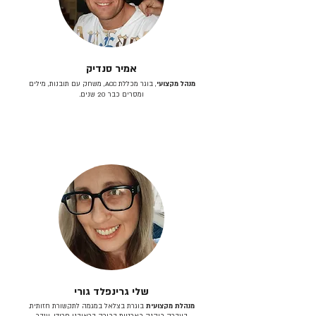
אמיר סנדיק
מנהל מקצועי
, בוגר מכללת ACC, משחק עם תובנות, מילים
ומסרים כבר 20 שנים.
שלי גרינפלד גורי
מנהלת מקצועית
בוגרת בצלאל במגמה לתקשורת חזותית.
בעברה כיהנה כארטית בכירה בראובני פרידן, ענבר