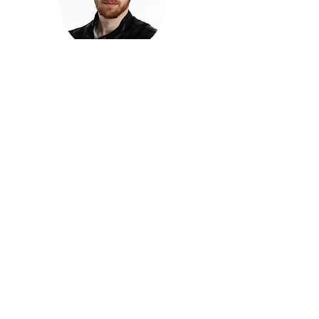
חזקוש ישורון
בוגר מכללת ACC. מנהל קריאייטיב בליאו ברנט. מוותיקי
הבלוגרים ויוצרי הרשת בישראל, שגם פרצו את גבולות
המדיה. משחק ושר בקמפיינים פרסומיים, והשתתף במגוון
ערבי קומדיה וסאטירה על במות שונות.
בלי בריף
🎙️
הפודקאסט של ACC
שיחות עם בוגרות ובוגרי ACC על רעיונות, דרך, מקצוע,
טעויות ותפניות - ועל מה שקורה כשהקריאייטיב יוצא
מהכיתה ומתחיל לעבוד בעולם.