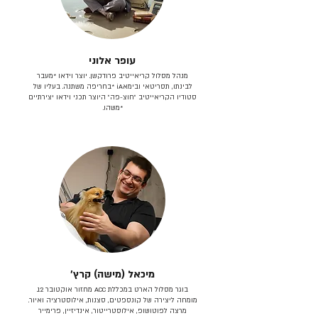
עופר אלוני
מנהל מסלול קריאייטיב פרודקשן. יוצר וידאו *מעבר
לבינתו, תסריטאי וב​ימאiA‎ *בחריפה משתנה. בעליו של
סטודיו הקריאייטיב ״חוצ-פה״ היוצר תכני וידאו יצירתיים
*משהו.
מיכאל (מישה) קרץ׳
בוגר מסלול הארט במכללת ACC מחזור אוקטובר 12.
מומחה ליצירה של קונספטים, סצנות, אילוסטרציה ואיור.
מרצה לפוטושופ, אילוסטרייטור, אינדיזיין, פרימייר