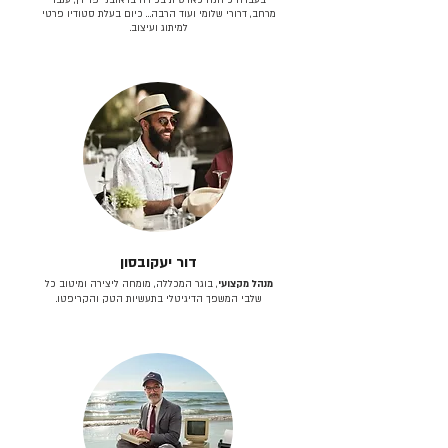
מרחב, דרורי שלומי ועוד הרבה… כיום בעלת סטודיו פרטי
למיתוג ועיצוב.
דור יעקובסון
מנהל מקצועי
, בוגר המכללה, מומחה ליצירה ומיטוב כל
שלבי המשפך הדיגיטלי בתעשיות הטק והקריפטו.