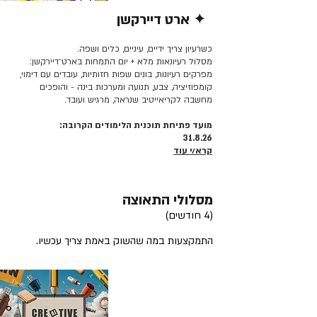
✦ ארט דיירקשן
קרא/י עוד >>
כשרעיון צריך ידיים, עיניים, כלים ושפה.
מסלול רעיונאות מלא + יום התמחות בארט־דיירקשן:
מפרקים רעיונות, בונים שפות חזותיות, עובדים עם דימוי,
קומפוזיציה, צבע, תנועה ומערכות בינה - והופכים
מחשבה לקריאייטיב שנראה, מרגיש ועובד.
מועד פתיחת תוכנית הלימודים הקרובה:
31.8.26
קרא/י עוד
מסלולי התאוצה
(4 חודשים)
התמקצעות במה שהשוק באמת צריך עכשיו.