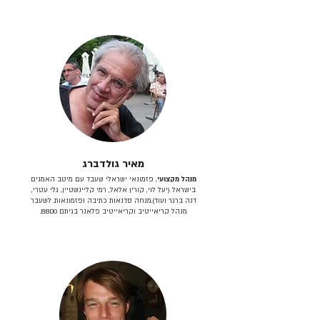
מאיר גולדברג
מנהל מקצועי
, פזמונאי ישראלי שעבד עם מיטב האמנים
בישראל (יעל לוי, קורין אלאל, רמי קליינשטיין, גלי עטרי,
דנה ברגר ועוד).מנחה סדנאות כתיבה ופזמונאות. לשעבר
מנהל קריאייטיב וקריאייטיב פלאנר בגיתם BBDO.