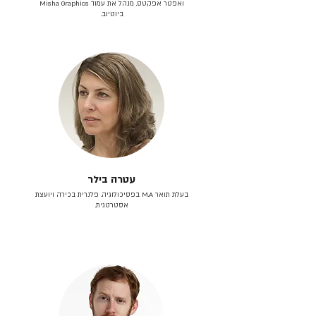
ואפטר אפקטס. מנהל את עמוד Misha Graphics
ביוטיוב.
עטרה בילר
בעלת תואר M.A בפסיכולוגיה. פלנרית בכירה ויועצת
אסטרטגית.