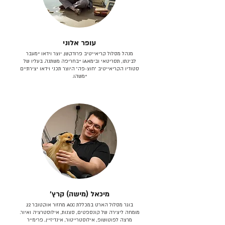
עופר אלוני
מנהל מסלול קריאייטיב פרודקשן. יוצר וידאו *מעבר
לבינתו, תסריטאי וב​ימאiA‎ *בחריפה משתנה. בעליו של
סטודיו הקריאייטיב ״חוצ-פה״ היוצר תכני וידאו יצירתיים
*משהו.
מיכאל (מישה) קרץ׳
בוגר מסלול הארט במכללת ACC מחזור אוקטובר 12.
מומחה ליצירה של קונספטים, סצנות, אילוסטרציה ואיור.
מרצה לפוטושופ, אילוסטרייטור, אינדיזיין, פרימייר