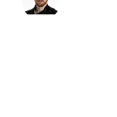
חזקוש ישורון
בוגר מכללת ACC. מנהל קריאייטיב בליאו ברנט. מוותיקי
הבלוגרים ויוצרי הרשת בישראל, שגם פרצו את גבולות
המדיה. משחק ושר בקמפיינים פרסומיים, והשתתף במגוון
ערבי קומדיה וסאטירה על במות שונות.
בלי בריף
🎙️
הפודקאסט של ACC
שיחות עם בוגרות ובוגרי ACC על רעיונות, דרך, מקצוע,
טעויות ותפניות - ועל מה שקורה כשהקריאייטיב יוצא
מהכיתה ומתחיל לעבוד בעולם.