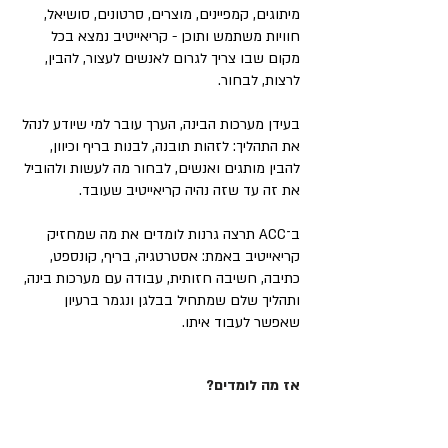
מיתוגים, קמפיינים, מוצרים, סרטונים, סושיאל,
חוויות משתמש ותוכן - קריאייטיב נמצא בכל
מקום שבו צריך לגרום לאנשים לעצור, להבין,
לרצות, לבחור.
בעידן מערכות הבינה, הערך עובר למי שיודע לנהל
את התהליך: לזהות תובנה, לבנות בריף וכיוון,
להבין מותגים ואנשים, לבחור מה לעשות ולהוביל
את זה עד שזה נהיה קריאייטיב שעובד.
ב־ACC תרצה גרנות לומדים את מה שמחזיק
קריאייטיב באמת: אסטרטגיה, בריף, קונספט,
כתיבה, חשיבה חזותית, עבודה עם מערכות בינה,
ותהליך שלם שמתחיל בבלגן ונגמר ברעיון
שאפשר לעבוד איתו.
אז מה לומדים?