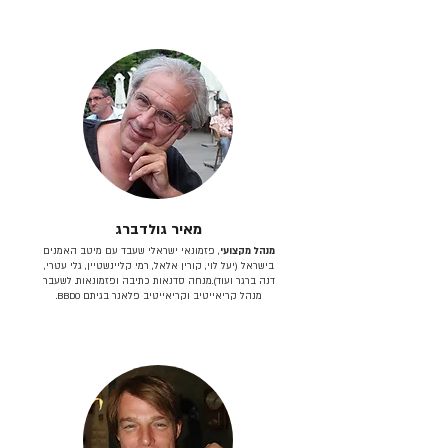
מאיר גולדברג
מנהל מקצועי
, פזמונאי ישראלי שעבד עם מיטב האמנים
בישראל (יעל לוי, קורין אלאל, רמי קליינשטיין, גלי עטרי,
דנה ברגר ועוד).מנחה סדנאות כתיבה ופזמונאות. לשעבר
מנהל קריאייטיב וקריאייטיב פלאנר בגיתם BBDO.