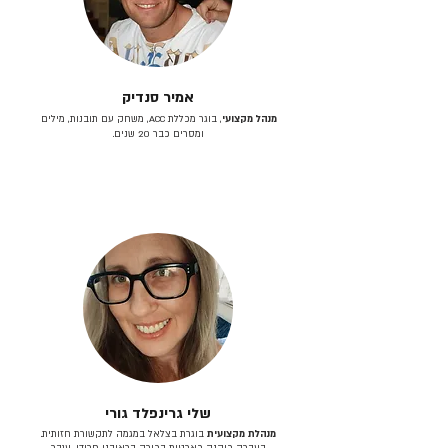
אמיר סנדיק
מנהל מקצועי
, בוגר מכללת ACC, משחק עם תובנות, מילים
ומסרים כבר 20 שנים.
שלי גרינפלד גורי
מנהלת מקצועית
בוגרת בצלאל במגמה לתקשורת חזותית.
בעברה כיהנה כארטית בכירה בראובני פרידן, ענבר