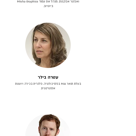
ואפטר אפקטס. מנהל את עמוד Misha Graphics
ביוטיוב.
עטרה בילר
בעלת תואר M.A בפסיכולוגיה. פלנרית בכירה ויועצת
אסטרטגית.