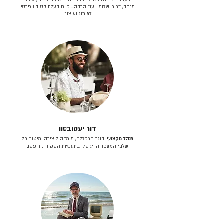
מרחב, דרורי שלומי ועוד הרבה… כיום בעלת סטודיו פרטי
למיתוג ועיצוב.
דור יעקובסון
מנהל מקצועי
, בוגר המכללה, מומחה ליצירה ומיטוב כל
שלבי המשפך הדיגיטלי בתעשיות הטק והקריפטו.