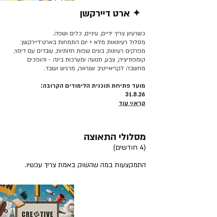
✦ ארט דיירקשן
קרא/י עוד >>
כשרעיון צריך ידיים, עיניים, כלים ושפה.
מסלול רעיונאות מלא + יום התמחות בארט־דיירקשן:
מפרקים רעיונות, בונים שפות חזותיות, עובדים עם דימוי,
קומפוזיציה, צבע, תנועה ומערכות בינה - והופכים
מחשבה לקריאייטיב שנראה, מרגיש ועובד.
מועד פתיחת תוכנית הלימודים הקרובה:
31.8.26
קרא/י עוד
מסלולי התאוצה
(4 חודשים)
התמקצעות במה שהשוק באמת צריך עכשיו.