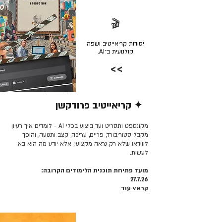
🎬
יסודות קריאייטיב ושפה
קולנועית ב־AI.
>>
✦ קריאייטיב פרודקשן
קרא/י עוד >>
מקונספט ותסריט ועד ביצוע בכלי AI - לומדים איך רעיון
מקבל סטוריבורד, פריים, עריכה, קצב ותנועה, והופך
לווידאו שלא רק נראה מקצועי, אלא יודע מה הוא בא
לעשות.
מועד פתיחת תוכנית הלימודים הקרובה:
27.7.26
קרא/י עוד