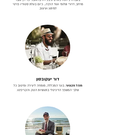
מרחב, דרורי שלומי ועוד הרבה… כיום בעלת סטודיו פרטי
למיתוג ועיצוב.
דור יעקובסון
מנהל מקצועי
, בוגר המכללה, מומחה ליצירה ומיטוב כל
שלבי המשפך הדיגיטלי בתעשיות הטק והקריפטו.