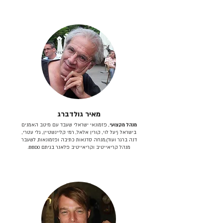
מאיר גולדברג
מנהל מקצועי
, פזמונאי ישראלי שעבד עם מיטב האמנים
בישראל (יעל לוי, קורין אלאל, רמי קליינשטיין, גלי עטרי,
דנה ברגר ועוד).מנחה סדנאות כתיבה ופזמונאות. לשעבר
מנהל קריאייטיב וקריאייטיב פלאנר בגיתם BBDO.