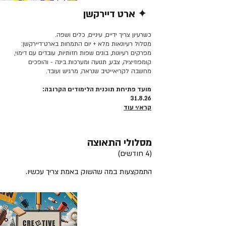
✦ ארט דיירקשן
קרא/י עוד >>
כשרעיון צריך ידיים, עיניים, כלים ושפה.
מסלול רעיונאות מלא + יום התמחות בארט־דיירקשן:
מפרקים רעיונות, בונים שפות חזותיות, עובדים עם דימוי,
קומפוזיציה, צבע, תנועה ומערכות בינה - והופכים
מחשבה לקריאייטיב שנראה, מרגיש ועובד.
מועד פתיחת תוכנית הלימודים הקרובה:
31.8.26
קרא/י עוד
מסלולי התאוצה
(4 חודשים)
התמקצעות במה שהשוק באמת צריך עכשיו.