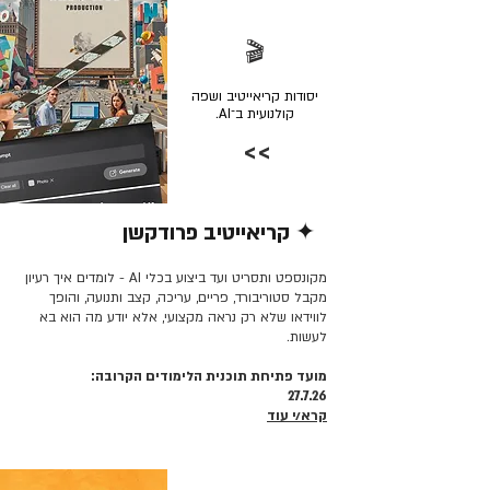
🎬
יסודות קריאייטיב ושפה
קולנועית ב־AI.
>>
✦ קריאייטיב פרודקשן
קרא/י עוד >>
מקונספט ותסריט ועד ביצוע בכלי AI - לומדים איך רעיון
מקבל סטוריבורד, פריים, עריכה, קצב ותנועה, והופך
לווידאו שלא רק נראה מקצועי, אלא יודע מה הוא בא
לעשות.
מועד פתיחת תוכנית הלימודים הקרובה:
27.7.26
קרא/י עוד