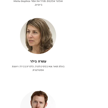
ואפטר אפקטס. מנהל את עמוד Misha Graphics
ביוטיוב.
עטרה בילר
בעלת תואר M.A בפסיכולוגיה. פלנרית בכירה ויועצת
אסטרטגית.