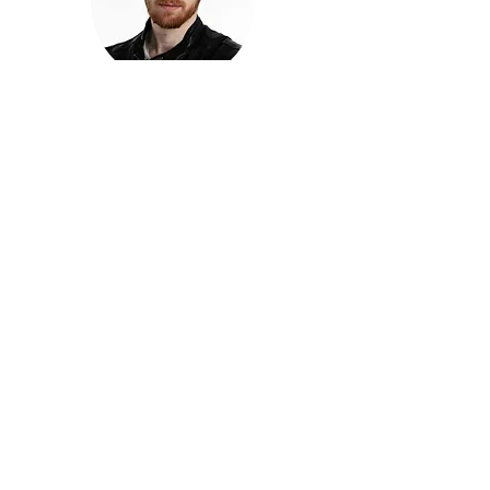
חזקוש ישורון
בוגר מכללת ACC. מנהל קריאייטיב בליאו ברנט. מוותיקי
הבלוגרים ויוצרי הרשת בישראל, שגם פרצו את גבולות
המדיה. משחק ושר בקמפיינים פרסומיים, והשתתף במגוון
ערבי קומדיה וסאטירה על במות שונות.
בלי בריף
🎙️
הפודקאסט של ACC
שיחות עם בוגרות ובוגרי ACC על רעיונות, דרך, מקצוע,
טעויות ותפניות - ועל מה שקורה כשהקריאייטיב יוצא
מהכיתה ומתחיל לעבוד בעולם.