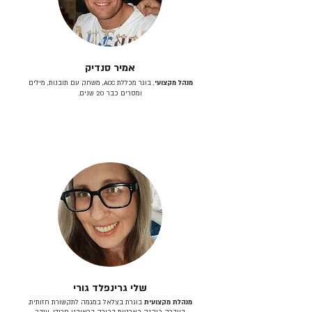
אמיר סנדיק
מנהל מקצועי
, בוגר מכללת ACC, משחק עם תובנות, מילים
ומסרים כבר 20 שנים.
שלי גרינפלד גורי
מנהלת מקצועית
בוגרת בצלאל במגמה לתקשורת חזותית.
בעברה כיהנה כארטית בכירה בראובני פרידן, ענבר