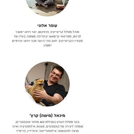
עופר אלוני
מנהל מסלול קריאייטיב פרודקשן. יוצר וידאו *מעבר
לבינתו, תסריטאי וב​ימאiA‎ *בחריפה משתנה. בעליו של
סטודיו הקריאייטיב ״חוצ-פה״ היוצר תכני וידאו יצירתיים
*משהו.
מיכאל (מישה) קרץ׳
בוגר מסלול הארט במכללת ACC מחזור אוקטובר 12.
מומחה ליצירה של קונספטים, סצנות, אילוסטרציה ואיור.
מרצה לפוטושופ, אילוסטרייטור, אינדיזיין, פרימייר