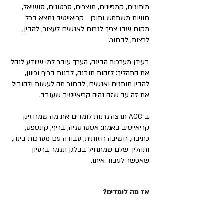
מיתוגים, קמפיינים, מוצרים, סרטונים, סושיאל,
חוויות משתמש ותוכן - קריאייטיב נמצא בכל
מקום שבו צריך לגרום לאנשים לעצור, להבין,
לרצות, לבחור.
בעידן מערכות הבינה, הערך עובר למי שיודע לנהל
את התהליך: לזהות תובנה, לבנות בריף וכיוון,
להבין מותגים ואנשים, לבחור מה לעשות ולהוביל
את זה עד שזה נהיה קריאייטיב שעובד.
ב־ACC תרצה גרנות לומדים את מה שמחזיק
קריאייטיב באמת: אסטרטגיה, בריף, קונספט,
כתיבה, חשיבה חזותית, עבודה עם מערכות בינה,
ותהליך שלם שמתחיל בבלגן ונגמר ברעיון
שאפשר לעבוד איתו.
אז מה לומדים?