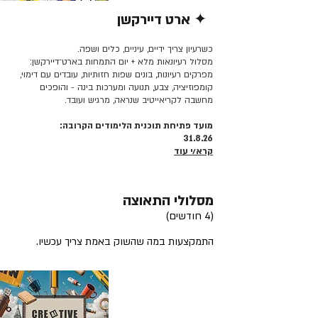
✦ ארט דיירקשן
קרא/י עוד >>
כשרעיון צריך ידיים, עיניים, כלים ושפה.
מסלול רעיונאות מלא + יום התמחות בארט־דיירקשן:
מפרקים רעיונות, בונים שפות חזותיות, עובדים עם דימוי,
קומפוזיציה, צבע, תנועה ומערכות בינה - והופכים
מחשבה לקריאייטיב שנראה, מרגיש ועובד.
מועד פתיחת תוכנית הלימודים הקרובה:
31.8.26
קרא/י עוד
מסלולי התאוצה
(4 חודשים)
התמקצעות במה שהשוק באמת צריך עכשיו.