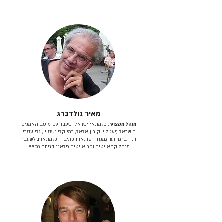
מאיר גולדברג
מנהל מקצועי
, פזמונאי ישראלי שעבד עם מיטב האמנים
בישראל (יעל לוי, קורין אלאל, רמי קליינשטיין, גלי עטרי,
דנה ברגר ועוד).מנחה סדנאות כתיבה ופזמונאות. לשעבר
מנהל קריאייטיב וקריאייטיב פלאנר בגיתם BBDO.