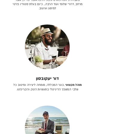
מרחב, דרורי שלומי ועוד הרבה… כיום בעלת סטודיו פרטי
למיתוג ועיצוב.
דור יעקובסון
מנהל מקצועי
, בוגר המכללה, מומחה ליצירה ומיטוב כל
שלבי המשפך הדיגיטלי בתעשיות הטק והקריפטו.