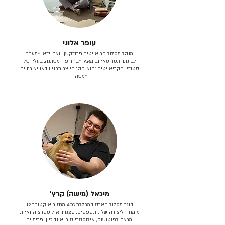
עופר אלוני
מנהל מסלול קריאייטיב פרודקשן. יוצר וידאו *מעבר
לבינתו, תסריטאי וב​ימאiA‎ *בחריפה משתנה. בעליו של
סטודיו הקריאייטיב ״חוצ-פה״ היוצר תכני וידאו יצירתיים
*משהו.
מיכאל (מישה) קרץ׳
בוגר מסלול הארט במכללת ACC מחזור אוקטובר 12.
מומחה ליצירה של קונספטים, סצנות, אילוסטרציה ואיור.
מרצה לפוטושופ, אילוסטרייטור, אינדיזיין, פרימייר