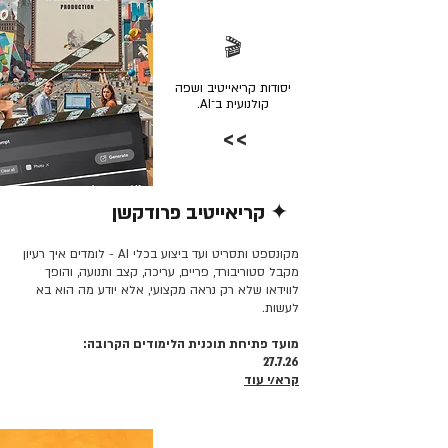
🎬
יסודות קריאייטיב ושפה
קולנועית ב־AI.
>>
✦ קריאייטיב פרודקשן
קרא/י עוד >>
מקונספט ותסריט ועד ביצוע בכלי AI - לומדים איך רעיון
מקבל סטוריבורד, פריים, עריכה, קצב ותנועה, והופך
לווידאו שלא רק נראה מקצועי, אלא יודע מה הוא בא
לעשות.
מועד פתיחת תוכנית הלימודים הקרובה:
27.7.26
קרא/י עוד