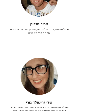
אמיר סנדיק
מנהל מקצועי
, בוגר מכללת ACC, משחק עם תובנות, מילים
ומסרים כבר 20 שנים.
שלי גרינפלד גורי
מנהלת מקצועית
בוגרת בצלאל במגמה לתקשורת חזותית.
בעברה כיהנה כארטית בכירה בראובני פרידן, ענבר