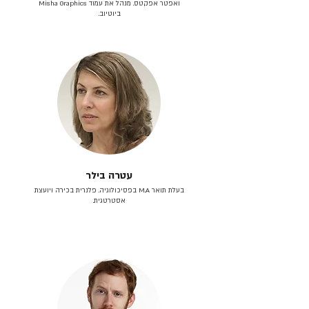
ואפטר אפקטס. מנהל את עמוד Misha Graphics
ביוטיוב.
עטרה בילר
בעלת תואר M.A בפסיכולוגיה. פלנרית בכירה ויועצת
אסטרטגית.