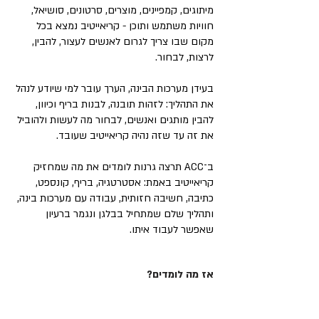
מיתוגים, קמפיינים, מוצרים, סרטונים, סושיאל,
חוויות משתמש ותוכן - קריאייטיב נמצא בכל
מקום שבו צריך לגרום לאנשים לעצור, להבין,
לרצות, לבחור.
בעידן מערכות הבינה, הערך עובר למי שיודע לנהל
את התהליך: לזהות תובנה, לבנות בריף וכיוון,
להבין מותגים ואנשים, לבחור מה לעשות ולהוביל
את זה עד שזה נהיה קריאייטיב שעובד.
ב־ACC תרצה גרנות לומדים את מה שמחזיק
קריאייטיב באמת: אסטרטגיה, בריף, קונספט,
כתיבה, חשיבה חזותית, עבודה עם מערכות בינה,
ותהליך שלם שמתחיל בבלגן ונגמר ברעיון
שאפשר לעבוד איתו.
אז מה לומדים?