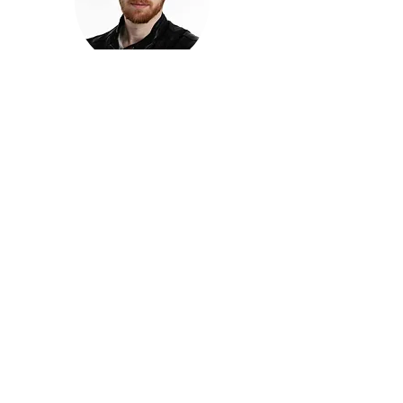
חזקוש ישורון
בוגר מכללת ACC. מנהל קריאייטיב בליאו ברנט. מוותיקי
הבלוגרים ויוצרי הרשת בישראל, שגם פרצו את גבולות
המדיה. משחק ושר בקמפיינים פרסומיים, והשתתף במגוון
ערבי קומדיה וסאטירה על במות שונות.
בלי בריף
🎙️
הפודקאסט של ACC
שיחות עם בוגרות ובוגרי ACC על רעיונות, דרך, מקצוע,
טעויות ותפניות - ועל מה שקורה כשהקריאייטיב יוצא
מהכיתה ומתחיל לעבוד בעולם.