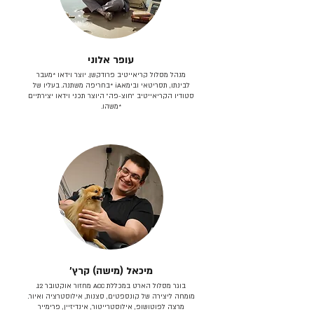
עופר אלוני
מנהל מסלול קריאייטיב פרודקשן. יוצר וידאו *מעבר
לבינתו, תסריטאי וב​ימאiA‎ *בחריפה משתנה. בעליו של
סטודיו הקריאייטיב ״חוצ-פה״ היוצר תכני וידאו יצירתיים
*משהו.
מיכאל (מישה) קרץ׳
בוגר מסלול הארט במכללת ACC מחזור אוקטובר 12.
מומחה ליצירה של קונספטים, סצנות, אילוסטרציה ואיור.
מרצה לפוטושופ, אילוסטרייטור, אינדיזיין, פרימייר