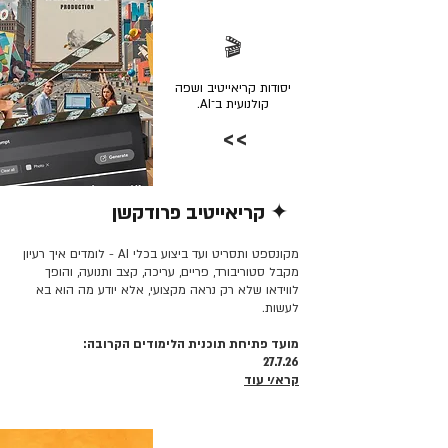
🎬
יסודות קריאייטיב ושפה
קולנועית ב־AI.
>>
✦ קריאייטיב פרודקשן
קרא/י עוד >>
מקונספט ותסריט ועד ביצוע בכלי AI - לומדים איך רעיון
מקבל סטוריבורד, פריים, עריכה, קצב ותנועה, והופך
לווידאו שלא רק נראה מקצועי, אלא יודע מה הוא בא
לעשות.
מועד פתיחת תוכנית הלימודים הקרובה:
27.7.26
קרא/י עוד