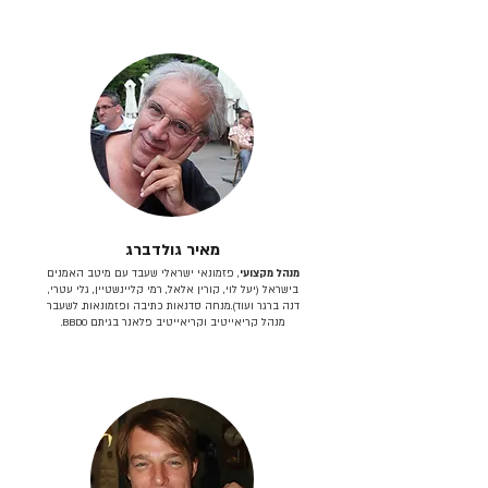
מאיר גולדברג
מנהל מקצועי
, פזמונאי ישראלי שעבד עם מיטב האמנים
בישראל (יעל לוי, קורין אלאל, רמי קליינשטיין, גלי עטרי,
דנה ברגר ועוד).מנחה סדנאות כתיבה ופזמונאות. לשעבר
מנהל קריאייטיב וקריאייטיב פלאנר בגיתם BBDO.