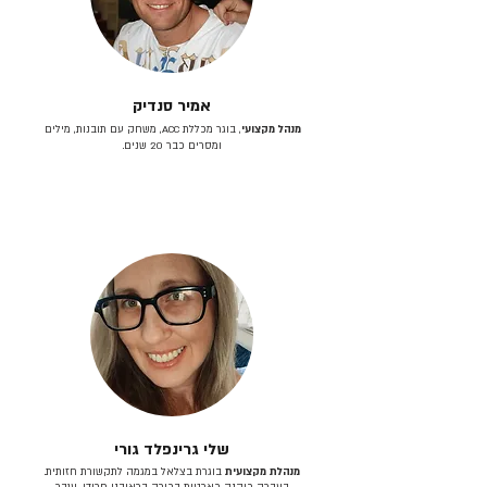
אמיר סנדיק
מנהל מקצועי
, בוגר מכללת ACC, משחק עם תובנות, מילים
ומסרים כבר 20 שנים.
שלי גרינפלד גורי
מנהלת מקצועית
בוגרת בצלאל במגמה לתקשורת חזותית.
בעברה כיהנה כארטית בכירה בראובני פרידן, ענבר