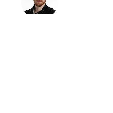
חזקוש ישורון
בוגר מכללת ACC. מנהל קריאייטיב בליאו ברנט. מוותיקי
הבלוגרים ויוצרי הרשת בישראל, שגם פרצו את גבולות
המדיה. משחק ושר בקמפיינים פרסומיים, והשתתף במגוון
ערבי קומדיה וסאטירה על במות שונות.
בלי בריף
🎙️
הפודקאסט של ACC
שיחות עם בוגרות ובוגרי ACC על רעיונות, דרך, מקצוע,
טעויות ותפניות - ועל מה שקורה כשהקריאייטיב יוצא
מהכיתה ומתחיל לעבוד בעולם.