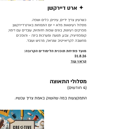
✦ ארט דיירקשן
קרא/י עוד >>
כשרעיון צריך ידיים, עיניים, כלים ושפה.
מסלול רעיונאות מלא + יום התמחות בארט־דיירקשן:
מפרקים רעיונות, בונים שפות חזותיות, עובדים עם דימוי,
קומפוזיציה, צבע, תנועה ומערכות בינה - והופכים
מחשבה לקריאייטיב שנראה, מרגיש ועובד.
מועד פתיחת תוכנית הלימודים הקרובה:
31.8.26
קרא/י עוד
מסלולי התאוצה
(4 חודשים)
התמקצעות במה שהשוק באמת צריך עכשיו.