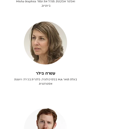
ואפטר אפקטס. מנהל את עמוד Misha Graphics
ביוטיוב.
עטרה בילר
בעלת תואר M.A בפסיכולוגיה. פלנרית בכירה ויועצת
אסטרטגית.