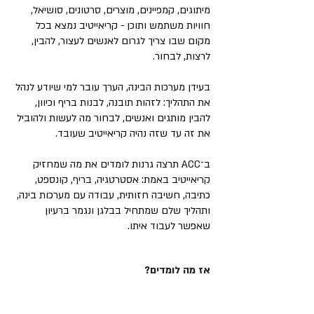
מיתוגים, קמפיינים, מוצרים, סרטונים, סושיאל,
חוויות משתמש ותוכן - קריאייטיב נמצא בכל
מקום שבו צריך לגרום לאנשים לעצור, להבין,
לרצות, לבחור.
בעידן מערכות הבינה, הערך עובר למי שיודע לנהל
את התהליך: לזהות תובנה, לבנות בריף וכיוון,
להבין מותגים ואנשים, לבחור מה לעשות ולהוביל
את זה עד שזה נהיה קריאייטיב שעובד.
ב־ACC תרצה גרנות לומדים את מה שמחזיק
קריאייטיב באמת: אסטרטגיה, בריף, קונספט,
כתיבה, חשיבה חזותית, עבודה עם מערכות בינה,
ותהליך שלם שמתחיל בבלגן ונגמר ברעיון
שאפשר לעבוד איתו.
אז מה לומדים?