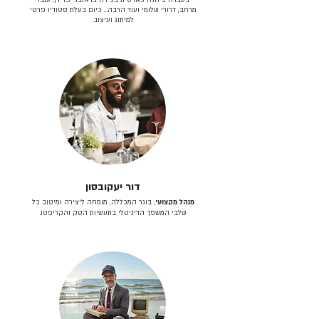
מרחב, דרורי שלומי ועוד הרבה… כיום בעלת סטודיו פרטי
למיתוג ועיצוב.
דור יעקובסון
מנהל מקצועי
, בוגר המכללה, מומחה ליצירה ומיטוב כל
שלבי המשפך הדיגיטלי בתעשיות הטק והקריפטו.