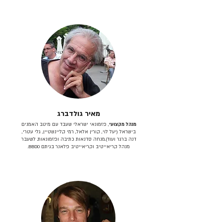
מאיר גולדברג
מנהל מקצועי
, פזמונאי ישראלי שעבד עם מיטב האמנים
בישראל (יעל לוי, קורין אלאל, רמי קליינשטיין, גלי עטרי,
דנה ברגר ועוד).מנחה סדנאות כתיבה ופזמונאות. לשעבר
מנהל קריאייטיב וקריאייטיב פלאנר בגיתם BBDO.