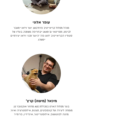
עופר אלוני
מנהל מסלול קריאייטיב פרודקשן. יוצר וידאו *מעבר
לבינתו, תסריטאי וב​ימאiA‎ *בחריפה משתנה. בעליו של
סטודיו הקריאייטיב ״חוצ-פה״ היוצר תכני וידאו יצירתיים
*משהו.
מיכאל (מישה) קרץ׳
בוגר מסלול הארט במכללת ACC מחזור אוקטובר 12.
מומחה ליצירה של קונספטים, סצנות, אילוסטרציה ואיור.
מרצה לפוטושופ, אילוסטרייטור, אינדיזיין, פרימייר