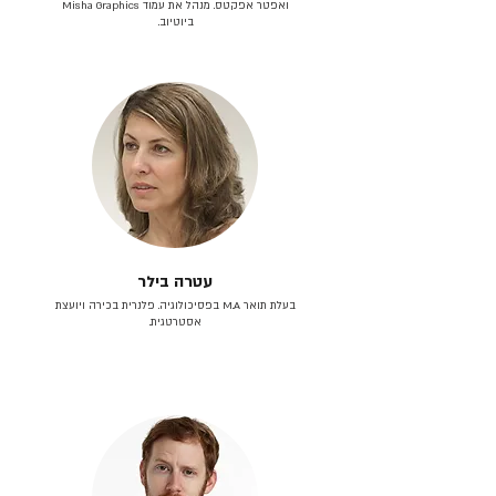
ואפטר אפקטס. מנהל את עמוד Misha Graphics
ביוטיוב.
עטרה בילר
בעלת תואר M.A בפסיכולוגיה. פלנרית בכירה ויועצת
אסטרטגית.