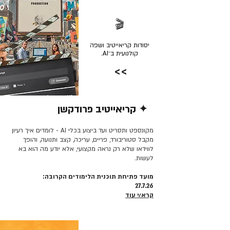
🎬
יסודות קריאייטיב ושפה
קולנועית ב־AI.
>>
✦ קריאייטיב פרודקשן
קרא/י עוד >>
מקונספט ותסריט ועד ביצוע בכלי AI - לומדים איך רעיון
מקבל סטוריבורד, פריים, עריכה, קצב ותנועה, והופך
לווידאו שלא רק נראה מקצועי, אלא יודע מה הוא בא
לעשות.
מועד פתיחת תוכנית הלימודים הקרובה:
27.7.26
קרא/י עוד