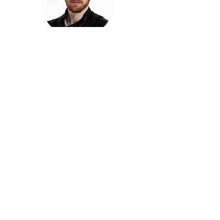
חזקוש ישורון
בוגר מכללת ACC. מנהל קריאייטיב בליאו ברנט. מוותיקי
הבלוגרים ויוצרי הרשת בישראל, שגם פרצו את גבולות
המדיה. משחק ושר בקמפיינים פרסומיים, והשתתף במגוון
ערבי קומדיה וסאטירה על במות שונות.
בלי בריף
🎙️
הפודקאסט של ACC
שיחות עם בוגרות ובוגרי ACC על רעיונות, דרך, מקצוע,
טעויות ותפניות - ועל מה שקורה כשהקריאייטיב יוצא
מהכיתה ומתחיל לעבוד בעולם.