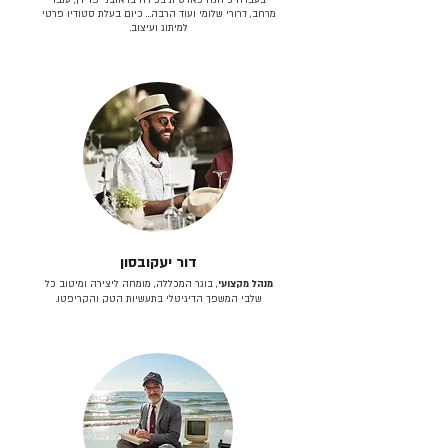
מרחב, דרורי שלומי ועוד הרבה… כיום בעלת סטודיו פרטי
למיתוג ועיצוב.
דור יעקובסון
מנהל מקצועי
, בוגר המכללה, מומחה ליצירה ומיטוב כל
שלבי המשפך הדיגיטלי בתעשיות הטק והקריפטו.