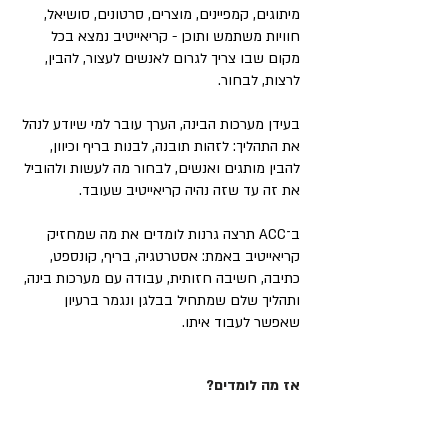
מיתוגים, קמפיינים, מוצרים, סרטונים, סושיאל,
חוויות משתמש ותוכן - קריאייטיב נמצא בכל
מקום שבו צריך לגרום לאנשים לעצור, להבין,
לרצות, לבחור.
בעידן מערכות הבינה, הערך עובר למי שיודע לנהל
את התהליך: לזהות תובנה, לבנות בריף וכיוון,
להבין מותגים ואנשים, לבחור מה לעשות ולהוביל
את זה עד שזה נהיה קריאייטיב שעובד.
ב־ACC תרצה גרנות לומדים את מה שמחזיק
קריאייטיב באמת: אסטרטגיה, בריף, קונספט,
כתיבה, חשיבה חזותית, עבודה עם מערכות בינה,
ותהליך שלם שמתחיל בבלגן ונגמר ברעיון
שאפשר לעבוד איתו.
אז מה לומדים?