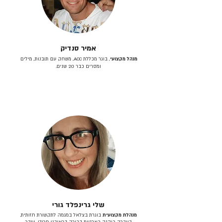
אמיר סנדיק
מנהל מקצועי
, בוגר מכללת ACC, משחק עם תובנות, מילים
ומסרים כבר 20 שנים.
שלי גרינפלד גורי
מנהלת מקצועית
בוגרת בצלאל במגמה לתקשורת חזותית.
בעברה כיהנה כארטית בכירה בראובני פרידן, ענבר