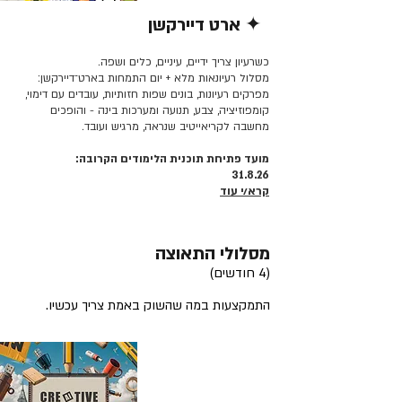
✦ ארט דיירקשן
קרא/י עוד >>
כשרעיון צריך ידיים, עיניים, כלים ושפה.
מסלול רעיונאות מלא + יום התמחות בארט־דיירקשן:
מפרקים רעיונות, בונים שפות חזותיות, עובדים עם דימוי,
קומפוזיציה, צבע, תנועה ומערכות בינה - והופכים
מחשבה לקריאייטיב שנראה, מרגיש ועובד.
מועד פתיחת תוכנית הלימודים הקרובה:
31.8.26
קרא/י עוד
מסלולי התאוצה
(4 חודשים)
התמקצעות במה שהשוק באמת צריך עכשיו.