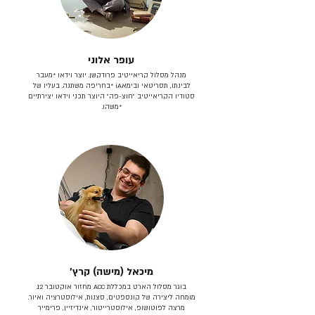
עופר אלוני
מנהל מסלול קריאייטיב פרודקשן. יוצר וידאו *מעבר
לבינתו, תסריטאי וב​ימאiA‎ *בחריפה משתנה. בעליו של
סטודיו הקריאייטיב ״חוצ-פה״ היוצר תכני וידאו יצירתיים
*משהו.
מיכאל (מישה) קרץ׳
בוגר מסלול הארט במכללת ACC מחזור אוקטובר 12.
מומחה ליצירה של קונספטים, סצנות, אילוסטרציה ואיור.
מרצה לפוטושופ, אילוסטרייטור, אינדיזיין, פרימייר