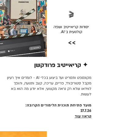
🎬
יסודות קריאייטיב ושפה
קולנועית ב־AI.
>>
✦ קריאייטיב פרודקשן
קרא/י עוד >>
מקונספט ותסריט ועד ביצוע בכלי AI - לומדים איך רעיון
מקבל סטוריבורד, פריים, עריכה, קצב ותנועה, והופך
לווידאו שלא רק נראה מקצועי, אלא יודע מה הוא בא
לעשות.
מועד פתיחת תוכנית הלימודים הקרובה:
27.7.26
קרא/י עוד