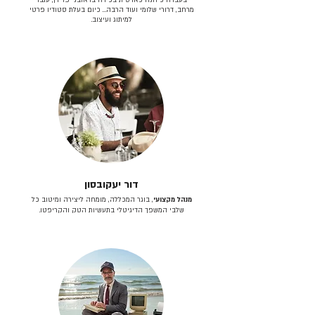
מרחב, דרורי שלומי ועוד הרבה… כיום בעלת סטודיו פרטי
למיתוג ועיצוב.
דור יעקובסון
מנהל מקצועי
, בוגר המכללה, מומחה ליצירה ומיטוב כל
שלבי המשפך הדיגיטלי בתעשיות הטק והקריפטו.