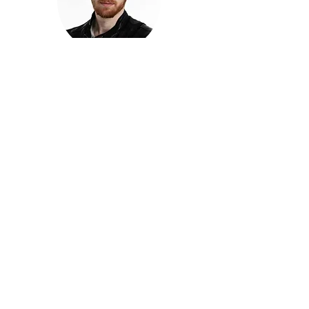
חזקוש ישורון
בוגר מכללת ACC. מנהל קריאייטיב בליאו ברנט. מוותיקי
הבלוגרים ויוצרי הרשת בישראל, שגם פרצו את גבולות
המדיה. משחק ושר בקמפיינים פרסומיים, והשתתף במגוון
ערבי קומדיה וסאטירה על במות שונות.
בלי בריף
🎙️
הפודקאסט של ACC
שיחות עם בוגרות ובוגרי ACC על רעיונות, דרך, מקצוע,
טעויות ותפניות - ועל מה שקורה כשהקריאייטיב יוצא
מהכיתה ומתחיל לעבוד בעולם.