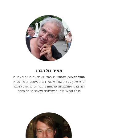
מאיר גולדברג
מנהל מקצועי
, פזמונאי ישראלי שעבד עם מיטב האמנים
בישראל (יעל לוי, קורין אלאל, רמי קליינשטיין, גלי עטרי,
דנה ברגר ועוד).מנחה סדנאות כתיבה ופזמונאות. לשעבר
מנהל קריאייטיב וקריאייטיב פלאנר בגיתם BBDO.