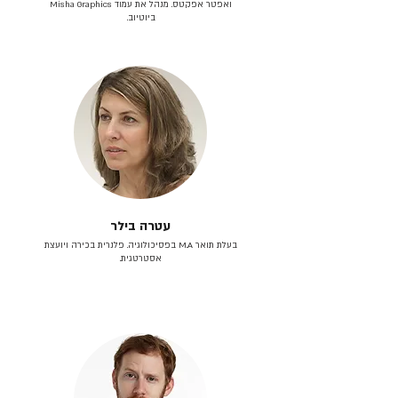
ואפטר אפקטס. מנהל את עמוד Misha Graphics
ביוטיוב.
עטרה בילר
בעלת תואר M.A בפסיכולוגיה. פלנרית בכירה ויועצת
אסטרטגית.