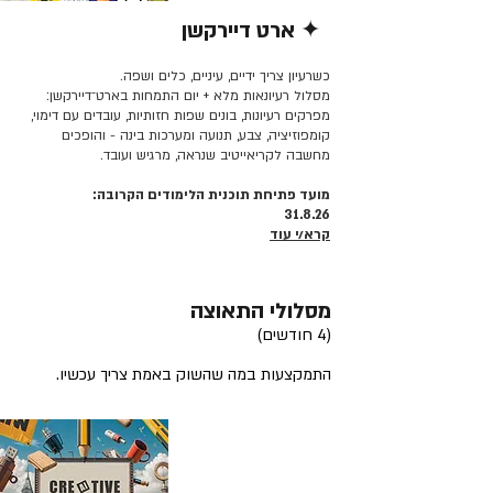
✦ ארט דיירקשן
קרא/י עוד >>
כשרעיון צריך ידיים, עיניים, כלים ושפה.
מסלול רעיונאות מלא + יום התמחות בארט־דיירקשן:
מפרקים רעיונות, בונים שפות חזותיות, עובדים עם דימוי,
קומפוזיציה, צבע, תנועה ומערכות בינה - והופכים
מחשבה לקריאייטיב שנראה, מרגיש ועובד.
מועד פתיחת תוכנית הלימודים הקרובה:
31.8.26
קרא/י עוד
מסלולי התאוצה
(4 חודשים)
התמקצעות במה שהשוק באמת צריך עכשיו.