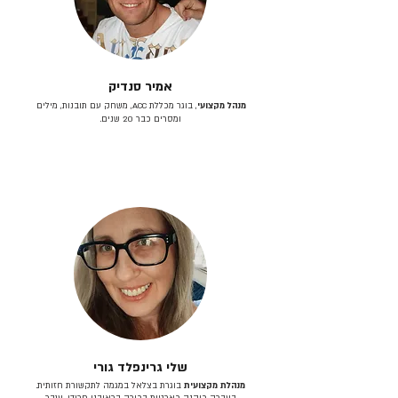
אמיר סנדיק
מנהל מקצועי
, בוגר מכללת ACC, משחק עם תובנות, מילים
ומסרים כבר 20 שנים.
שלי גרינפלד גורי
מנהלת מקצועית
בוגרת בצלאל במגמה לתקשורת חזותית.
בעברה כיהנה כארטית בכירה בראובני פרידן, ענבר