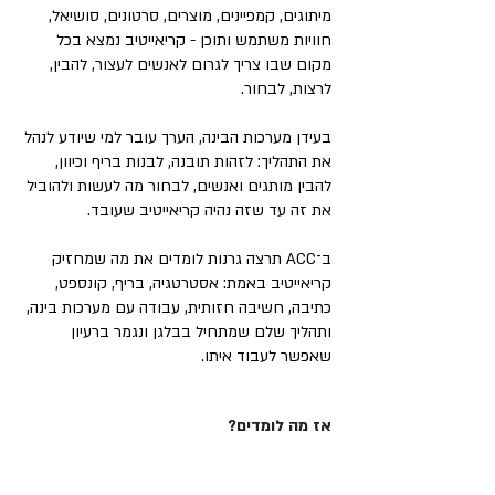
מיתוגים, קמפיינים, מוצרים, סרטונים, סושיאל,
חוויות משתמש ותוכן - קריאייטיב נמצא בכל
מקום שבו צריך לגרום לאנשים לעצור, להבין,
לרצות, לבחור.
בעידן מערכות הבינה, הערך עובר למי שיודע לנהל
את התהליך: לזהות תובנה, לבנות בריף וכיוון,
להבין מותגים ואנשים, לבחור מה לעשות ולהוביל
את זה עד שזה נהיה קריאייטיב שעובד.
ב־ACC תרצה גרנות לומדים את מה שמחזיק
קריאייטיב באמת: אסטרטגיה, בריף, קונספט,
כתיבה, חשיבה חזותית, עבודה עם מערכות בינה,
ותהליך שלם שמתחיל בבלגן ונגמר ברעיון
שאפשר לעבוד איתו.
אז מה לומדים?