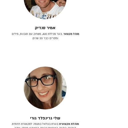
אמיר סנדיק
מנהל מקצועי
, בוגר מכללת ACC, משחק עם תובנות, מילים
ומסרים כבר 20 שנים.
שלי גרינפלד גורי
מנהלת מקצועית
בוגרת בצלאל במגמה לתקשורת חזותית.
בעברה כיהנה כארטית בכירה בראובני פרידן, ענבר