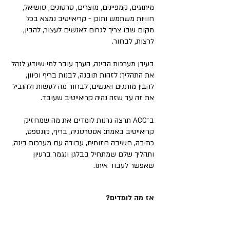
מיתוגים, קמפיינים, מוצרים, סרטונים, סושיאל,
חוויות משתמש ותוכן - קריאייטיב נמצא בכל
מקום שבו צריך לגרום לאנשים לעצור, להבין,
לרצות, לבחור.
בעידן מערכות הבינה, הערך עובר למי שיודע לנהל
את התהליך: לזהות תובנה, לבנות בריף וכיוון,
להבין מותגים ואנשים, לבחור מה לעשות ולהוביל
את זה עד שזה נהיה קריאייטיב שעובד.
ב־ACC תרצה גרנות לומדים את מה שמחזיק
קריאייטיב באמת: אסטרטגיה, בריף, קונספט,
כתיבה, חשיבה חזותית, עבודה עם מערכות בינה,
ותהליך שלם שמתחיל בבלגן ונגמר ברעיון
שאפשר לעבוד איתו.
אז מה לומדים?