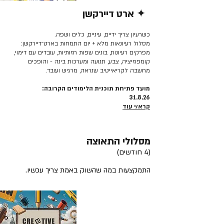
✦ ארט דיירקשן
קרא/י עוד >>
כשרעיון צריך ידיים, עיניים, כלים ושפה.
מסלול רעיונאות מלא + יום התמחות בארט־דיירקשן:
מפרקים רעיונות, בונים שפות חזותיות, עובדים עם דימוי,
קומפוזיציה, צבע, תנועה ומערכות בינה - והופכים
מחשבה לקריאייטיב שנראה, מרגיש ועובד.
מועד פתיחת תוכנית הלימודים הקרובה:
31.8.26
קרא/י עוד
מסלולי התאוצה
(4 חודשים)
התמקצעות במה שהשוק באמת צריך עכשיו.