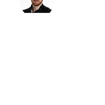
חזקוש ישורון
בוגר מכללת ACC. מנהל קריאייטיב בליאו ברנט. מוותיקי
הבלוגרים ויוצרי הרשת בישראל, שגם פרצו את גבולות
המדיה. משחק ושר בקמפיינים פרסומיים, והשתתף במגוון
ערבי קומדיה וסאטירה על במות שונות.
בלי בריף
🎙️
הפודקאסט של ACC
שיחות עם בוגרות ובוגרי ACC על רעיונות, דרך, מקצוע,
טעויות ותפניות - ועל מה שקורה כשהקריאייטיב יוצא
מהכיתה ומתחיל לעבוד בעולם.