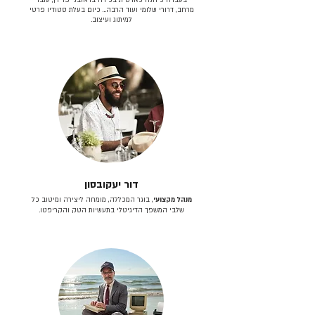
מרחב, דרורי שלומי ועוד הרבה… כיום בעלת סטודיו פרטי
למיתוג ועיצוב.
דור יעקובסון
מנהל מקצועי
, בוגר המכללה, מומחה ליצירה ומיטוב כל
שלבי המשפך הדיגיטלי בתעשיות הטק והקריפטו.