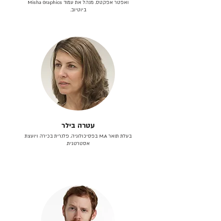
ואפטר אפקטס. מנהל את עמוד Misha Graphics
ביוטיוב.
עטרה בילר
בעלת תואר M.A בפסיכולוגיה. פלנרית בכירה ויועצת
אסטרטגית.