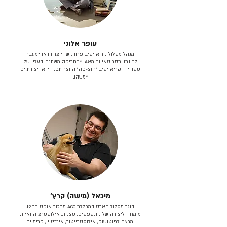
עופר אלוני
מנהל מסלול קריאייטיב פרודקשן. יוצר וידאו *מעבר
לבינתו, תסריטאי וב​ימאiA‎ *בחריפה משתנה. בעליו של
סטודיו הקריאייטיב ״חוצ-פה״ היוצר תכני וידאו יצירתיים
*משהו.
מיכאל (מישה) קרץ׳
בוגר מסלול הארט במכללת ACC מחזור אוקטובר 12.
מומחה ליצירה של קונספטים, סצנות, אילוסטרציה ואיור.
מרצה לפוטושופ, אילוסטרייטור, אינדיזיין, פרימייר