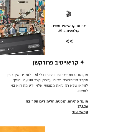
🎬
יסודות קריאייטיב ושפה
קולנועית ב־AI.
>>
✦ קריאייטיב פרודקשן
קרא/י עוד >>
מקונספט ותסריט ועד ביצוע בכלי AI - לומדים איך רעיון
מקבל סטוריבורד, פריים, עריכה, קצב ותנועה, והופך
לווידאו שלא רק נראה מקצועי, אלא יודע מה הוא בא
לעשות.
מועד פתיחת תוכנית הלימודים הקרובה:
27.7.26
קרא/י עוד