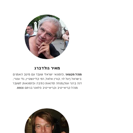
מאיר גולדברג
מנהל מקצועי
, פזמונאי ישראלי שעבד עם מיטב האמנים
בישראל (יעל לוי, קורין אלאל, רמי קליינשטיין, גלי עטרי,
דנה ברגר ועוד).מנחה סדנאות כתיבה ופזמונאות. לשעבר
מנהל קריאייטיב וקריאייטיב פלאנר בגיתם BBDO.