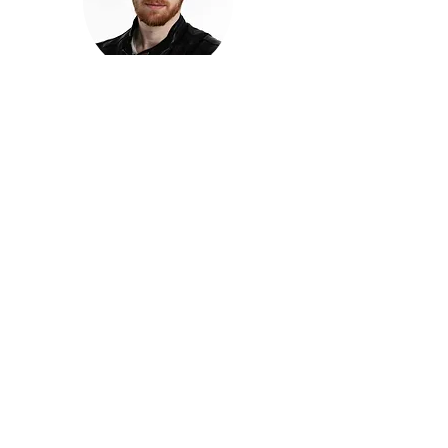
חזקוש ישורון
בוגר מכללת ACC. מנהל קריאייטיב בליאו ברנט. מוותיקי
הבלוגרים ויוצרי הרשת בישראל, שגם פרצו את גבולות
המדיה. משחק ושר בקמפיינים פרסומיים, והשתתף במגוון
ערבי קומדיה וסאטירה על במות שונות.
בלי בריף
🎙️
הפודקאסט של ACC
שיחות עם בוגרות ובוגרי ACC על רעיונות, דרך, מקצוע,
טעויות ותפניות - ועל מה שקורה כשהקריאייטיב יוצא
מהכיתה ומתחיל לעבוד בעולם.