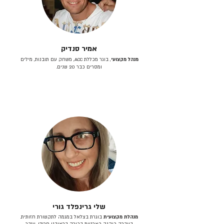
אמיר סנדיק
מנהל מקצועי
, בוגר מכללת ACC, משחק עם תובנות, מילים
ומסרים כבר 20 שנים.
שלי גרינפלד גורי
מנהלת מקצועית
בוגרת בצלאל במגמה לתקשורת חזותית.
בעברה כיהנה כארטית בכירה בראובני פרידן, ענבר