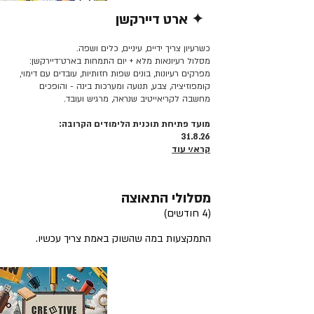
✦ ארט דיירקשן
קרא/י עוד >>
כשרעיון צריך ידיים, עיניים, כלים ושפה.
מסלול רעיונאות מלא + יום התמחות בארט־דיירקשן:
מפרקים רעיונות, בונים שפות חזותיות, עובדים עם דימוי,
קומפוזיציה, צבע, תנועה ומערכות בינה - והופכים
מחשבה לקריאייטיב שנראה, מרגיש ועובד.
מועד פתיחת תוכנית הלימודים הקרובה:
31.8.26
קרא/י עוד
מסלולי התאוצה
(4 חודשים)
התמקצעות במה שהשוק באמת צריך עכשיו.