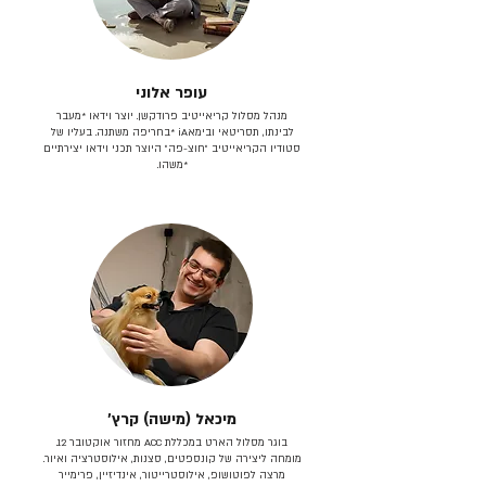
עופר אלוני
מנהל מסלול קריאייטיב פרודקשן. יוצר וידאו *מעבר
לבינתו, תסריטאי וב​ימאiA‎ *בחריפה משתנה. בעליו של
סטודיו הקריאייטיב ״חוצ-פה״ היוצר תכני וידאו יצירתיים
*משהו.
מיכאל (מישה) קרץ׳
בוגר מסלול הארט במכללת ACC מחזור אוקטובר 12.
מומחה ליצירה של קונספטים, סצנות, אילוסטרציה ואיור.
מרצה לפוטושופ, אילוסטרייטור, אינדיזיין, פרימייר