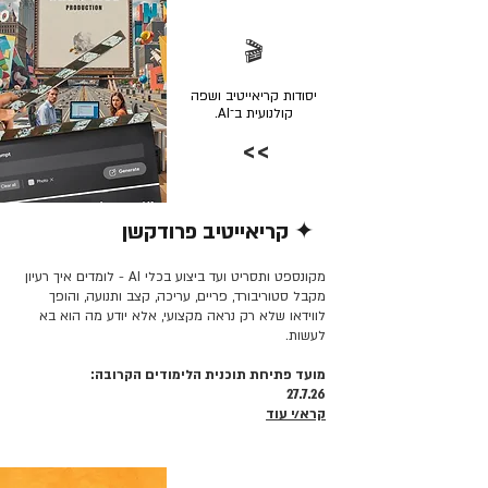
🎬
יסודות קריאייטיב ושפה
קולנועית ב־AI.
>>
✦ קריאייטיב פרודקשן
קרא/י עוד >>
מקונספט ותסריט ועד ביצוע בכלי AI - לומדים איך רעיון
מקבל סטוריבורד, פריים, עריכה, קצב ותנועה, והופך
לווידאו שלא רק נראה מקצועי, אלא יודע מה הוא בא
לעשות.
מועד פתיחת תוכנית הלימודים הקרובה:
27.7.26
קרא/י עוד