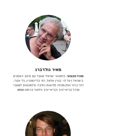
מאיר גולדברג
מנהל מקצועי
, פזמונאי ישראלי שעבד עם מיטב האמנים
בישראל (יעל לוי, קורין אלאל, רמי קליינשטיין, גלי עטרי,
דנה ברגר ועוד).מנחה סדנאות כתיבה ופזמונאות. לשעבר
מנהל קריאייטיב וקריאייטיב פלאנר בגיתם BBDO.