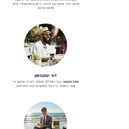
מרחב, דרורי שלומי ועוד הרבה… כיום בעלת סטודיו פרטי
למיתוג ועיצוב.
דור יעקובסון
מנהל מקצועי
, בוגר המכללה, מומחה ליצירה ומיטוב כל
שלבי המשפך הדיגיטלי בתעשיות הטק והקריפטו.