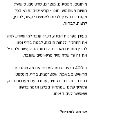
מיתוגים, קמפיינים, מוצרים, סרטונים, סושיאל,
חוויות משתמש ותוכן - קריאייטיב נמצא בכל
מקום שבו צריך לגרום לאנשים לעצור, להבין,
לרצות, לבחור.
בעידן מערכות הבינה, הערך עובר למי שיודע לנהל
את התהליך: לזהות תובנה, לבנות בריף וכיוון,
להבין מותגים ואנשים, לבחור מה לעשות ולהוביל
את זה עד שזה נהיה קריאייטיב שעובד.
ב־ACC תרצה גרנות לומדים את מה שמחזיק
קריאייטיב באמת: אסטרטגיה, בריף, קונספט,
כתיבה, חשיבה חזותית, עבודה עם מערכות בינה,
ותהליך שלם שמתחיל בבלגן ונגמר ברעיון
שאפשר לעבוד איתו.
אז מה לומדים?