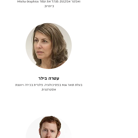
ואפטר אפקטס. מנהל את עמוד Misha Graphics
ביוטיוב.
עטרה בילר
בעלת תואר M.A בפסיכולוגיה. פלנרית בכירה ויועצת
אסטרטגית.