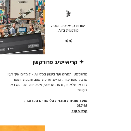
🎬
יסודות קריאייטיב ושפה
קולנועית ב־AI.
>>
✦ קריאייטיב פרודקשן
קרא/י עוד >>
מקונספט ותסריט ועד ביצוע בכלי AI - לומדים איך רעיון
מקבל סטוריבורד, פריים, עריכה, קצב ותנועה, והופך
לווידאו שלא רק נראה מקצועי, אלא יודע מה הוא בא
לעשות.
מועד פתיחת תוכנית הלימודים הקרובה:
27.7.26
קרא/י עוד