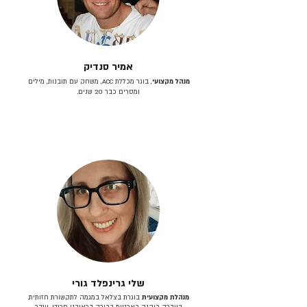
אמיר סנדיק
מנהל מקצועי
, בוגר מכללת ACC, משחק עם תובנות, מילים
ומסרים כבר 20 שנים.
שלי גרינפלד גורי
מנהלת מקצועית
בוגרת בצלאל במגמה לתקשורת חזותית.
בעברה כיהנה כארטית בכירה בראובני פרידן, ענבר