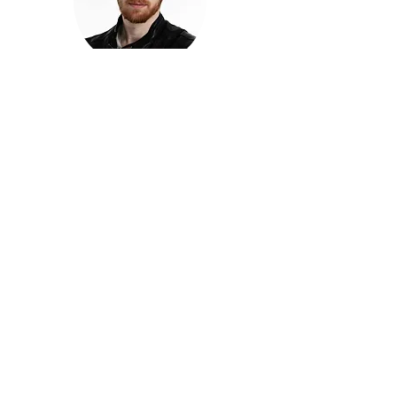
חזקוש ישורון
בוגר מכללת ACC. מנהל קריאייטיב בליאו ברנט. מוותיקי
הבלוגרים ויוצרי הרשת בישראל, שגם פרצו את גבולות
המדיה. משחק ושר בקמפיינים פרסומיים, והשתתף במגוון
ערבי קומדיה וסאטירה על במות שונות.
בלי בריף
🎙️
הפודקאסט של ACC
שיחות עם בוגרות ובוגרי ACC על רעיונות, דרך, מקצוע,
טעויות ותפניות - ועל מה שקורה כשהקריאייטיב יוצא
מהכיתה ומתחיל לעבוד בעולם.