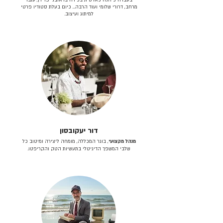
מרחב, דרורי שלומי ועוד הרבה… כיום בעלת סטודיו פרטי
למיתוג ועיצוב.
דור יעקובסון
מנהל מקצועי
, בוגר המכללה, מומחה ליצירה ומיטוב כל
שלבי המשפך הדיגיטלי בתעשיות הטק והקריפטו.