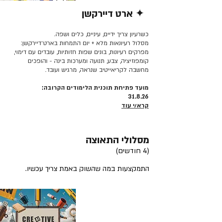
✦ ארט דיירקשן
קרא/י עוד >>
כשרעיון צריך ידיים, עיניים, כלים ושפה.
מסלול רעיונאות מלא + יום התמחות בארט־דיירקשן:
מפרקים רעיונות, בונים שפות חזותיות, עובדים עם דימוי,
קומפוזיציה, צבע, תנועה ומערכות בינה - והופכים
מחשבה לקריאייטיב שנראה, מרגיש ועובד.
מועד פתיחת תוכנית הלימודים הקרובה:
31.8.26
קרא/י עוד
מסלולי התאוצה
(4 חודשים)
התמקצעות במה שהשוק באמת צריך עכשיו.