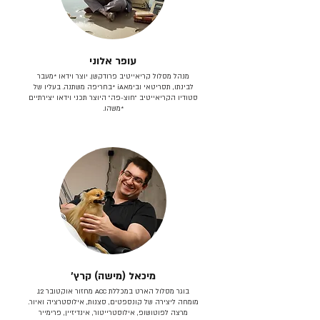
עופר אלוני
מנהל מסלול קריאייטיב פרודקשן. יוצר וידאו *מעבר
לבינתו, תסריטאי וב​ימאiA‎ *בחריפה משתנה. בעליו של
סטודיו הקריאייטיב ״חוצ-פה״ היוצר תכני וידאו יצירתיים
*משהו.
מיכאל (מישה) קרץ׳
בוגר מסלול הארט במכללת ACC מחזור אוקטובר 12.
מומחה ליצירה של קונספטים, סצנות, אילוסטרציה ואיור.
מרצה לפוטושופ, אילוסטרייטור, אינדיזיין, פרימייר