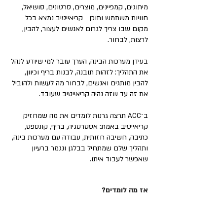
מיתוגים, קמפיינים, מוצרים, סרטונים, סושיאל,
חוויות משתמש ותוכן - קריאייטיב נמצא בכל
מקום שבו צריך לגרום לאנשים לעצור, להבין,
לרצות, לבחור.
בעידן מערכות הבינה, הערך עובר למי שיודע לנהל
את התהליך: לזהות תובנה, לבנות בריף וכיוון,
להבין מותגים ואנשים, לבחור מה לעשות ולהוביל
את זה עד שזה נהיה קריאייטיב שעובד.
ב־ACC תרצה גרנות לומדים את מה שמחזיק
קריאייטיב באמת: אסטרטגיה, בריף, קונספט,
כתיבה, חשיבה חזותית, עבודה עם מערכות בינה,
ותהליך שלם שמתחיל בבלגן ונגמר ברעיון
שאפשר לעבוד איתו.
אז מה לומדים?