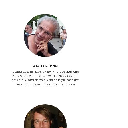
מאיר גולדברג
מנהל מקצועי
, פזמונאי ישראלי שעבד עם מיטב האמנים
בישראל (יעל לוי, קורין אלאל, רמי קליינשטיין, גלי עטרי,
דנה ברגר ועוד).מנחה סדנאות כתיבה ופזמונאות. לשעבר
מנהל קריאייטיב וקריאייטיב פלאנר בגיתם BBDO.