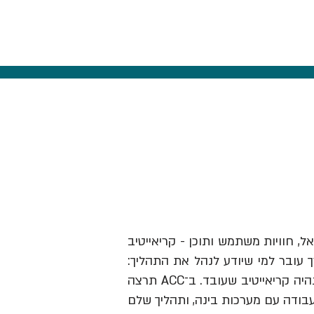
אל, חוויות משתמש ותוכן - קריאייטיב
ך עובר למי שיודע לנהל את התהליך:
לזהות תובנה, לבנות בריף וכיוון, להבין מותגים ואנשים, לבחור מה לעשות ולהוביל את זה עד שזה נהיה קריאייטיב שעובד. ב־ACC תרצה
עבודה עם מערכות בינה, ותהליך שלם