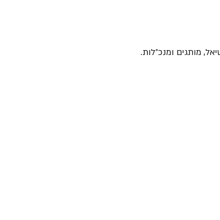
יאל, מותגים ומנכ״לות.