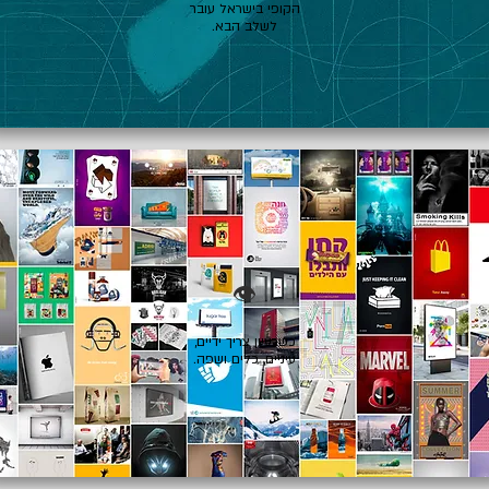
הקופי בישראל עובר
לשלב הבא.
👁️
כשרעיון צריך ידיים,
עיניים, כלים ושפה.