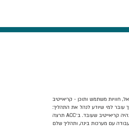
אל, חוויות משתמש ותוכן - קריאייטיב
ך עובר למי שיודע לנהל את התהליך:
לזהות תובנה, לבנות בריף וכיוון, להבין מותגים ואנשים, לבחור מה לעשות ולהוביל את זה עד שזה נהיה קריאייטיב שעובד. ב־ACC תרצה
עבודה עם מערכות בינה, ותהליך שלם