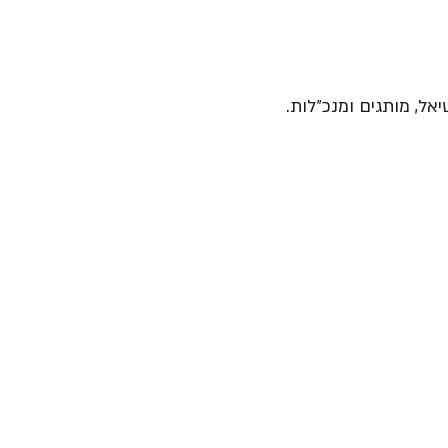
יאל, מותגים ומנכ״לות.