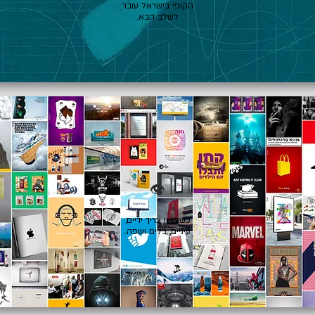
הקופי בישראל עובר
לשלב הבא.
👁️
כשרעיון צריך ידיים,
עיניים, כלים ושפה.