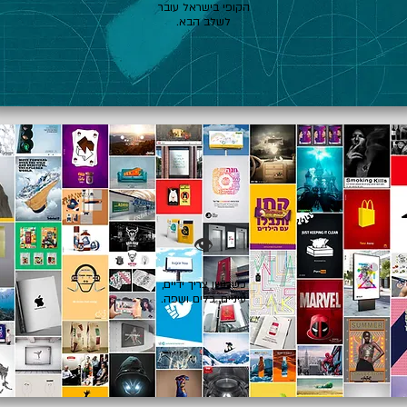
הקופי בישראל עובר
לשלב הבא.
👁️
כשרעיון צריך ידיים,
עיניים, כלים ושפה.