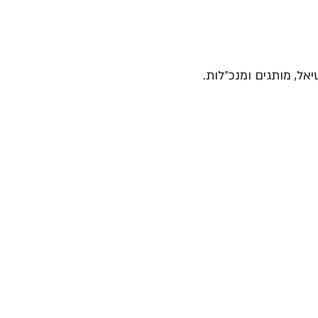
יאל, מותגים ומנכ״לות.