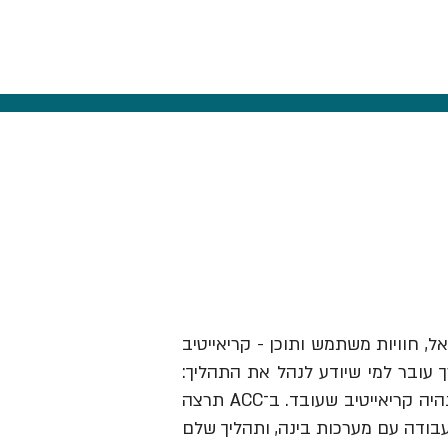
אל, חוויות משתמש ותוכן - קריאייטיב
ך עובר למי שיודע לנהל את התהליך:
לזהות תובנה, לבנות בריף וכיוון, להבין מותגים ואנשים, לבחור מה לעשות ולהוביל את זה עד שזה נהיה קריאייטיב שעובד. ב־ACC תרצה
עבודה עם מערכות בינה, ותהליך שלם