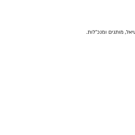
יאל, מותגים ומנכ״לות.