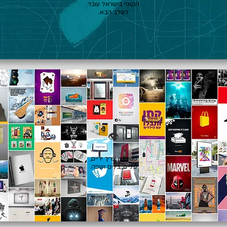
הקופי בישראל עובר
לשלב הבא.
👁️
כשרעיון צריך ידיים,
עיניים, כלים ושפה.