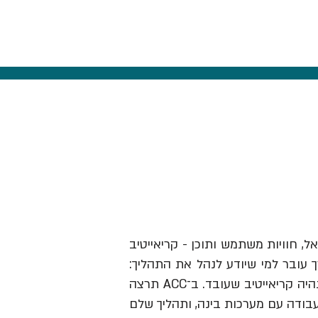
אל, חוויות משתמש ותוכן - קריאייטיב
ך עובר למי שיודע לנהל את התהליך:
לזהות תובנה, לבנות בריף וכיוון, להבין מותגים ואנשים, לבחור מה לעשות ולהוביל את זה עד שזה נהיה קריאייטיב שעובד. ב־ACC תרצה
עבודה עם מערכות בינה, ותהליך שלם