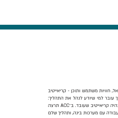
אל, חוויות משתמש ותוכן - קריאייטיב
ך עובר למי שיודע לנהל את התהליך:
לזהות תובנה, לבנות בריף וכיוון, להבין מותגים ואנשים, לבחור מה לעשות ולהוביל את זה עד שזה נהיה קריאייטיב שעובד. ב־ACC תרצה
עבודה עם מערכות בינה, ותהליך שלם