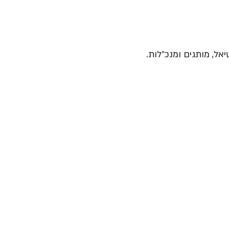
יאל, מותגים ומנכ״לות.