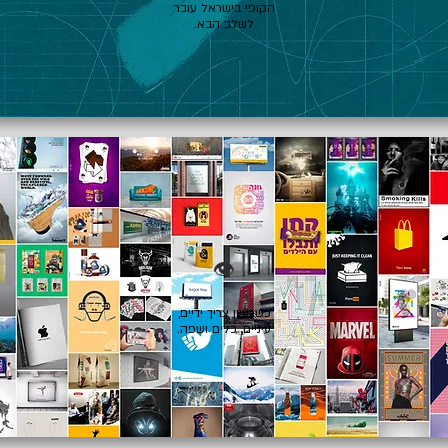
הקופי בישראל עובר
לשלב הבא.
👁️
כשרעיון צריך ידיים,
עיניים, כלים ושפה.