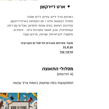
✦ ארט דיירקשן
קרא/י עוד >>
כשרעיון צריך ידיים, עיניים, כלים ושפה.
מסלול רעיונאות מלא + יום התמחות בארט־דיירקשן:
מפרקים רעיונות, בונים שפות חזותיות, עובדים עם דימוי,
קומפוזיציה, צבע, תנועה ומערכות בינה - והופכים
מחשבה לקריאייטיב שנראה, מרגיש ועובד.
מועד פתיחת תוכנית הלימודים הקרובה:
31.8.26
קרא/י עוד
מסלולי התאוצה
(4 חודשים)
התמקצעות במה שהשוק באמת צריך עכשיו.