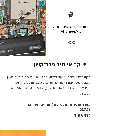
🎬
יסודות קריאייטיב ושפה
קולנועית ב־AI.
>>
✦ קריאייטיב פרודקשן
קרא/י עוד >>
מקונספט ותסריט ועד ביצוע בכלי AI - לומדים איך רעיון
מקבל סטוריבורד, פריים, עריכה, קצב ותנועה, והופך
לווידאו שלא רק נראה מקצועי, אלא יודע מה הוא בא
לעשות.
מועד פתיחת תוכנית הלימודים הקרובה:
27.7.26
קרא/י עוד