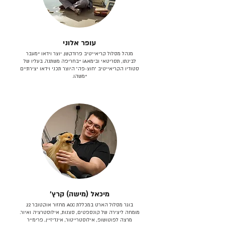
עופר אלוני
מנהל מסלול קריאייטיב פרודקשן. יוצר וידאו *מעבר
לבינתו, תסריטאי וב​ימאiA‎ *בחריפה משתנה. בעליו של
סטודיו הקריאייטיב ״חוצ-פה״ היוצר תכני וידאו יצירתיים
*משהו.
מיכאל (מישה) קרץ׳
בוגר מסלול הארט במכללת ACC מחזור אוקטובר 12.
מומחה ליצירה של קונספטים, סצנות, אילוסטרציה ואיור.
מרצה לפוטושופ, אילוסטרייטור, אינדיזיין, פרימייר