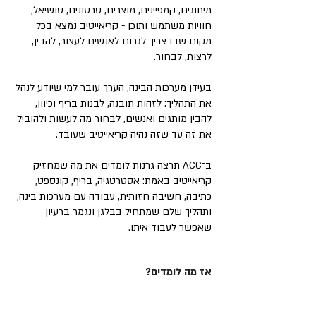
מיתוגים, קמפיינים, מוצרים, סרטונים, סושיאל,
חוויות משתמש ותוכן - קריאייטיב נמצא בכל
מקום שבו צריך לגרום לאנשים לעצור, להבין,
לרצות, לבחור.
בעידן מערכות הבינה, הערך עובר למי שיודע לנהל
את התהליך: לזהות תובנה, לבנות בריף וכיוון,
להבין מותגים ואנשים, לבחור מה לעשות ולהוביל
את זה עד שזה נהיה קריאייטיב שעובד.
ב־ACC תרצה גרנות לומדים את מה שמחזיק
קריאייטיב באמת: אסטרטגיה, בריף, קונספט,
כתיבה, חשיבה חזותית, עבודה עם מערכות בינה,
ותהליך שלם שמתחיל בבלגן ונגמר ברעיון
שאפשר לעבוד איתו.
אז מה לומדים?