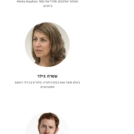
ואפטר אפקטס. מנהל את עמוד Misha Graphics
ביוטיוב.
עטרה בילר
בעלת תואר M.A בפסיכולוגיה. פלנרית בכירה ויועצת
אסטרטגית.