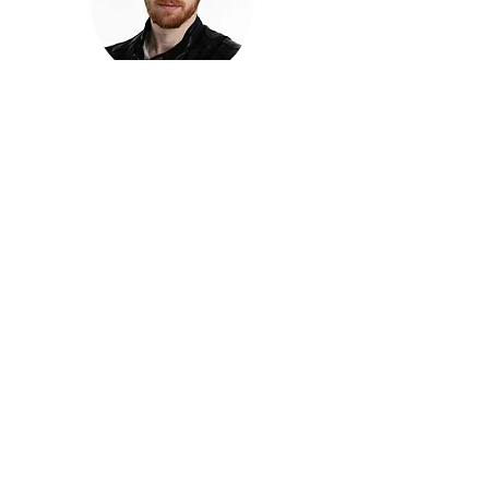
חזקוש ישורון
בוגר מכללת ACC. מנהל קריאייטיב בליאו ברנט. מוותיקי
הבלוגרים ויוצרי הרשת בישראל, שגם פרצו את גבולות
המדיה. משחק ושר בקמפיינים פרסומיים, והשתתף במגוון
ערבי קומדיה וסאטירה על במות שונות.
בלי בריף
🎙️
הפודקאסט של ACC
שיחות עם בוגרות ובוגרי ACC על רעיונות, דרך, מקצוע,
טעויות ותפניות - ועל מה שקורה כשהקריאייטיב יוצא
מהכיתה ומתחיל לעבוד בעולם.