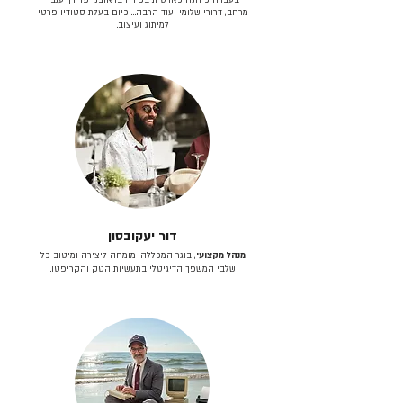
מרחב, דרורי שלומי ועוד הרבה… כיום בעלת סטודיו פרטי
למיתוג ועיצוב.
דור יעקובסון
מנהל מקצועי
, בוגר המכללה, מומחה ליצירה ומיטוב כל
שלבי המשפך הדיגיטלי בתעשיות הטק והקריפטו.