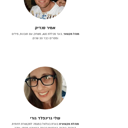
אמיר סנדיק
מנהל מקצועי
, בוגר מכללת ACC, משחק עם תובנות, מילים
ומסרים כבר 20 שנים.
שלי גרינפלד גורי
מנהלת מקצועית
בוגרת בצלאל במגמה לתקשורת חזותית.
בעברה כיהנה כארטית בכירה בראובני פרידן, ענבר