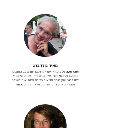
מאיר גולדברג
מנהל מקצועי
, פזמונאי ישראלי שעבד עם מיטב האמנים
בישראל (יעל לוי, קורין אלאל, רמי קליינשטיין, גלי עטרי,
דנה ברגר ועוד).מנחה סדנאות כתיבה ופזמונאות. לשעבר
מנהל קריאייטיב וקריאייטיב פלאנר בגיתם BBDO.