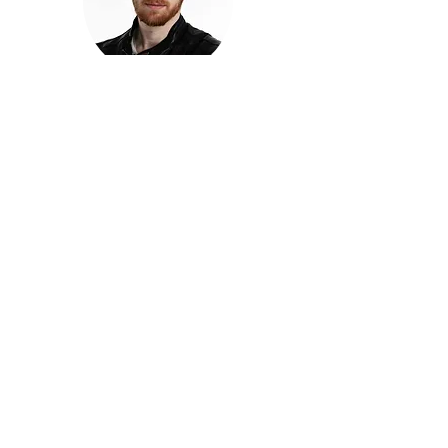
חזקוש ישורון
בוגר מכללת ACC. מנהל קריאייטיב בליאו ברנט. מוותיקי
הבלוגרים ויוצרי הרשת בישראל, שגם פרצו את גבולות
המדיה. משחק ושר בקמפיינים פרסומיים, והשתתף במגוון
ערבי קומדיה וסאטירה על במות שונות.
בלי בריף
🎙️
הפודקאסט של ACC
שיחות עם בוגרות ובוגרי ACC על רעיונות, דרך, מקצוע,
טעויות ותפניות - ועל מה שקורה כשהקריאייטיב יוצא
מהכיתה ומתחיל לעבוד בעולם.