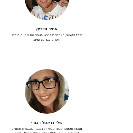
אמיר סנדיק
מנהל מקצועי
, בוגר מכללת ACC, משחק עם תובנות, מילים
ומסרים כבר 20 שנים.
שלי גרינפלד גורי
מנהלת מקצועית
בוגרת בצלאל במגמה לתקשורת חזותית.
בעברה כיהנה כארטית בכירה בראובני פרידן, ענבר