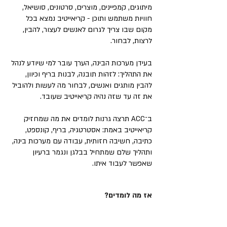
מיתוגים, קמפיינים, מוצרים, סרטונים, סושיאל,
חוויות משתמש ותוכן - קריאייטיב נמצא בכל
מקום שבו צריך לגרום לאנשים לעצור, להבין,
לרצות, לבחור.
בעידן מערכות הבינה, הערך עובר למי שיודע לנהל
את התהליך: לזהות תובנה, לבנות בריף וכיוון,
להבין מותגים ואנשים, לבחור מה לעשות ולהוביל
את זה עד שזה נהיה קריאייטיב שעובד.
ב־ACC תרצה גרנות לומדים את מה שמחזיק
קריאייטיב באמת: אסטרטגיה, בריף, קונספט,
כתיבה, חשיבה חזותית, עבודה עם מערכות בינה,
ותהליך שלם שמתחיל בבלגן ונגמר ברעיון
שאפשר לעבוד איתו.
אז מה לומדים?