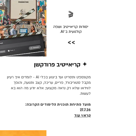
🎬
יסודות קריאייטיב ושפה
קולנועית ב־AI.
>>
✦ קריאייטיב פרודקשן
קרא/י עוד >>
מקונספט ותסריט ועד ביצוע בכלי AI - לומדים איך רעיון
מקבל סטוריבורד, פריים, עריכה, קצב ותנועה, והופך
לווידאו שלא רק נראה מקצועי, אלא יודע מה הוא בא
לעשות.
מועד פתיחת תוכנית הלימודים הקרובה:
27.7.26
קרא/י עוד