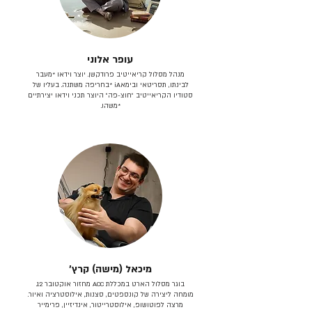
עופר אלוני
מנהל מסלול קריאייטיב פרודקשן. יוצר וידאו *מעבר
לבינתו, תסריטאי וב​ימאiA‎ *בחריפה משתנה. בעליו של
סטודיו הקריאייטיב ״חוצ-פה״ היוצר תכני וידאו יצירתיים
*משהו.
מיכאל (מישה) קרץ׳
בוגר מסלול הארט במכללת ACC מחזור אוקטובר 12.
מומחה ליצירה של קונספטים, סצנות, אילוסטרציה ואיור.
מרצה לפוטושופ, אילוסטרייטור, אינדיזיין, פרימייר