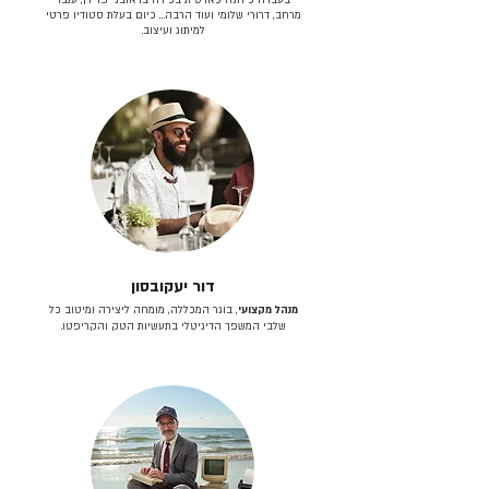
מרחב, דרורי שלומי ועוד הרבה… כיום בעלת סטודיו פרטי
למיתוג ועיצוב.
דור יעקובסון
מנהל מקצועי
, בוגר המכללה, מומחה ליצירה ומיטוב כל
שלבי המשפך הדיגיטלי בתעשיות הטק והקריפטו.