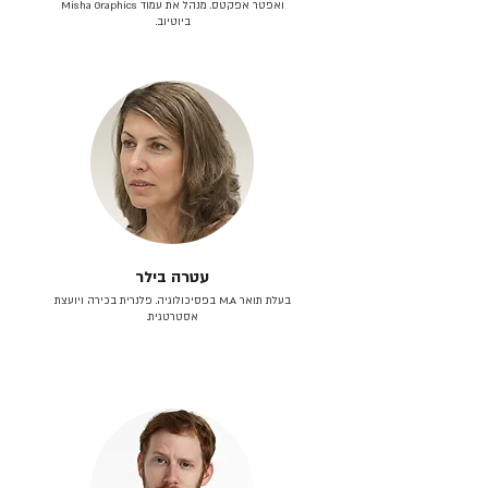
ואפטר אפקטס. מנהל את עמוד Misha Graphics
ביוטיוב.
עטרה בילר
בעלת תואר M.A בפסיכולוגיה. פלנרית בכירה ויועצת
אסטרטגית.