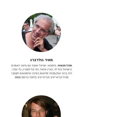
מאיר גולדברג
מנהל מקצועי
, פזמונאי ישראלי שעבד עם מיטב האמנים
בישראל (יעל לוי, קורין אלאל, רמי קליינשטיין, גלי עטרי,
דנה ברגר ועוד).מנחה סדנאות כתיבה ופזמונאות. לשעבר
מנהל קריאייטיב וקריאייטיב פלאנר בגיתם BBDO.