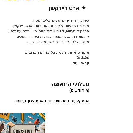
✦ ארט דיירקשן
קרא/י עוד >>
כשרעיון צריך ידיים, עיניים, כלים ושפה.
מסלול רעיונאות מלא + יום התמחות בארט־דיירקשן:
מפרקים רעיונות, בונים שפות חזותיות, עובדים עם דימוי,
קומפוזיציה, צבע, תנועה ומערכות בינה - והופכים
מחשבה לקריאייטיב שנראה, מרגיש ועובד.
מועד פתיחת תוכנית הלימודים הקרובה:
31.8.26
קרא/י עוד
מסלולי התאוצה
(4 חודשים)
התמקצעות במה שהשוק באמת צריך עכשיו.