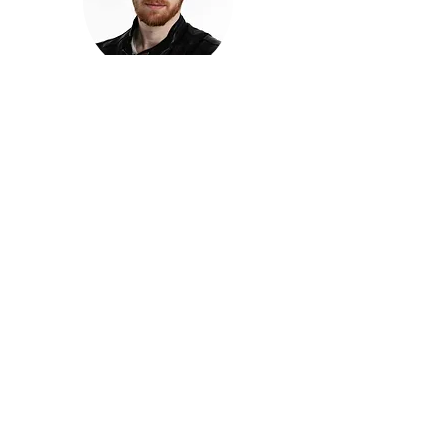
חזקוש ישורון
בוגר מכללת ACC. מנהל קריאייטיב בליאו ברנט. מוותיקי
הבלוגרים ויוצרי הרשת בישראל, שגם פרצו את גבולות
המדיה. משחק ושר בקמפיינים פרסומיים, והשתתף במגוון
ערבי קומדיה וסאטירה על במות שונות.
בלי בריף
🎙️
הפודקאסט של ACC
שיחות עם בוגרות ובוגרי ACC על רעיונות, דרך, מקצוע,
טעויות ותפניות - ועל מה שקורה כשהקריאייטיב יוצא
מהכיתה ומתחיל לעבוד בעולם.