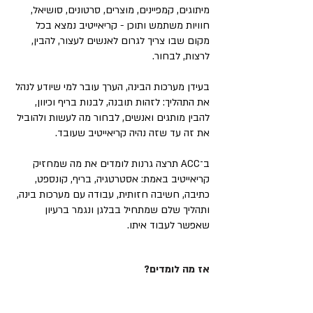
מיתוגים, קמפיינים, מוצרים, סרטונים, סושיאל,
חוויות משתמש ותוכן - קריאייטיב נמצא בכל
מקום שבו צריך לגרום לאנשים לעצור, להבין,
לרצות, לבחור.
בעידן מערכות הבינה, הערך עובר למי שיודע לנהל
את התהליך: לזהות תובנה, לבנות בריף וכיוון,
להבין מותגים ואנשים, לבחור מה לעשות ולהוביל
את זה עד שזה נהיה קריאייטיב שעובד.
ב־ACC תרצה גרנות לומדים את מה שמחזיק
קריאייטיב באמת: אסטרטגיה, בריף, קונספט,
כתיבה, חשיבה חזותית, עבודה עם מערכות בינה,
ותהליך שלם שמתחיל בבלגן ונגמר ברעיון
שאפשר לעבוד איתו.
אז מה לומדים?