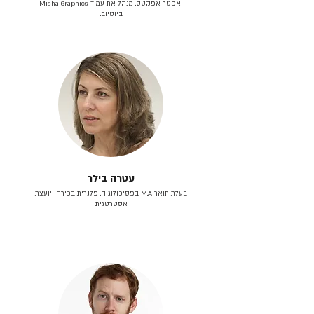
ואפטר אפקטס. מנהל את עמוד Misha Graphics
ביוטיוב.
עטרה בילר
בעלת תואר M.A בפסיכולוגיה. פלנרית בכירה ויועצת
אסטרטגית.