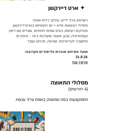
✦ ארט דיירקשן
קרא/י עוד >>
כשרעיון צריך ידיים, עיניים, כלים ושפה.
מסלול רעיונאות מלא + יום התמחות בארט־דיירקשן:
מפרקים רעיונות, בונים שפות חזותיות, עובדים עם דימוי,
קומפוזיציה, צבע, תנועה ומערכות בינה - והופכים
מחשבה לקריאייטיב שנראה, מרגיש ועובד.
מועד פתיחת תוכנית הלימודים הקרובה:
31.8.26
קרא/י עוד
מסלולי התאוצה
(4 חודשים)
התמקצעות במה שהשוק באמת צריך עכשיו.