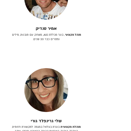
אמיר סנדיק
מנהל מקצועי
, בוגר מכללת ACC, משחק עם תובנות, מילים
ומסרים כבר 20 שנים.
שלי גרינפלד גורי
מנהלת מקצועית
בוגרת בצלאל במגמה לתקשורת חזותית.
בעברה כיהנה כארטית בכירה בראובני פרידן, ענבר