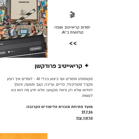
🎬
יסודות קריאייטיב ושפה
קולנועית ב־AI.
>>
✦ קריאייטיב פרודקשן
קרא/י עוד >>
מקונספט ותסריט ועד ביצוע בכלי AI - לומדים איך רעיון
מקבל סטוריבורד, פריים, עריכה, קצב ותנועה, והופך
לווידאו שלא רק נראה מקצועי, אלא יודע מה הוא בא
לעשות.
מועד פתיחת תוכנית הלימודים הקרובה:
27.7.26
קרא/י עוד