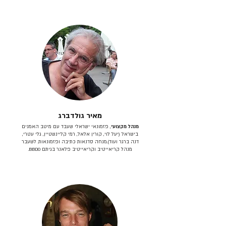
מאיר גולדברג
מנהל מקצועי
, פזמונאי ישראלי שעבד עם מיטב האמנים
בישראל (יעל לוי, קורין אלאל, רמי קליינשטיין, גלי עטרי,
דנה ברגר ועוד).מנחה סדנאות כתיבה ופזמונאות. לשעבר
מנהל קריאייטיב וקריאייטיב פלאנר בגיתם BBDO.