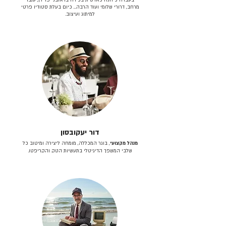
מרחב, דרורי שלומי ועוד הרבה… כיום בעלת סטודיו פרטי
למיתוג ועיצוב.
דור יעקובסון
מנהל מקצועי
, בוגר המכללה, מומחה ליצירה ומיטוב כל
שלבי המשפך הדיגיטלי בתעשיות הטק והקריפטו.