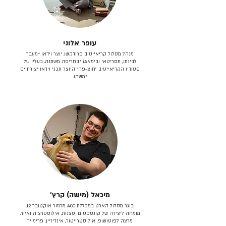
עופר אלוני
מנהל מסלול קריאייטיב פרודקשן. יוצר וידאו *מעבר
לבינתו, תסריטאי וב​ימאiA‎ *בחריפה משתנה. בעליו של
סטודיו הקריאייטיב ״חוצ-פה״ היוצר תכני וידאו יצירתיים
*משהו.
מיכאל (מישה) קרץ׳
בוגר מסלול הארט במכללת ACC מחזור אוקטובר 12.
מומחה ליצירה של קונספטים, סצנות, אילוסטרציה ואיור.
מרצה לפוטושופ, אילוסטרייטור, אינדיזיין, פרימייר