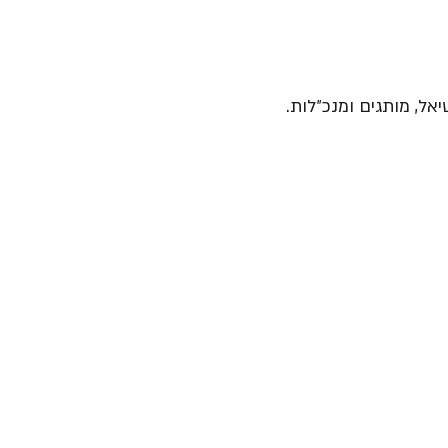
יאל, מותגים ומנכ״לות.