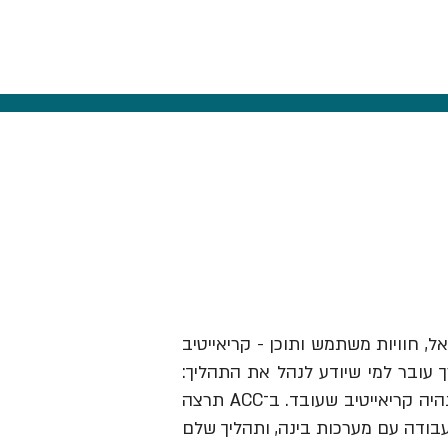
אל, חוויות משתמש ותוכן - קריאייטיב
ך עובר למי שיודע לנהל את התהליך:
לזהות תובנה, לבנות בריף וכיוון, להבין מותגים ואנשים, לבחור מה לעשות ולהוביל את זה עד שזה נהיה קריאייטיב שעובד. ב־ACC תרצה
עבודה עם מערכות בינה, ותהליך שלם