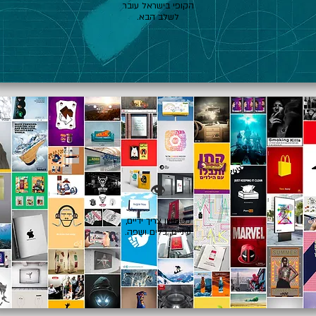
הקופי בישראל עובר
לשלב הבא.
👁️
כשרעיון צריך ידיים,
עיניים, כלים ושפה.