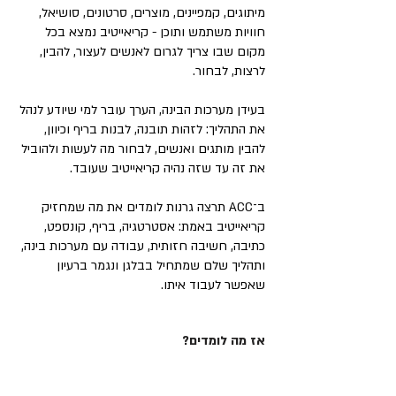
מיתוגים, קמפיינים, מוצרים, סרטונים, סושיאל,
חוויות משתמש ותוכן - קריאייטיב נמצא בכל
מקום שבו צריך לגרום לאנשים לעצור, להבין,
לרצות, לבחור.
בעידן מערכות הבינה, הערך עובר למי שיודע לנהל
את התהליך: לזהות תובנה, לבנות בריף וכיוון,
להבין מותגים ואנשים, לבחור מה לעשות ולהוביל
את זה עד שזה נהיה קריאייטיב שעובד.
ב־ACC תרצה גרנות לומדים את מה שמחזיק
קריאייטיב באמת: אסטרטגיה, בריף, קונספט,
כתיבה, חשיבה חזותית, עבודה עם מערכות בינה,
ותהליך שלם שמתחיל בבלגן ונגמר ברעיון
שאפשר לעבוד איתו.
אז מה לומדים?