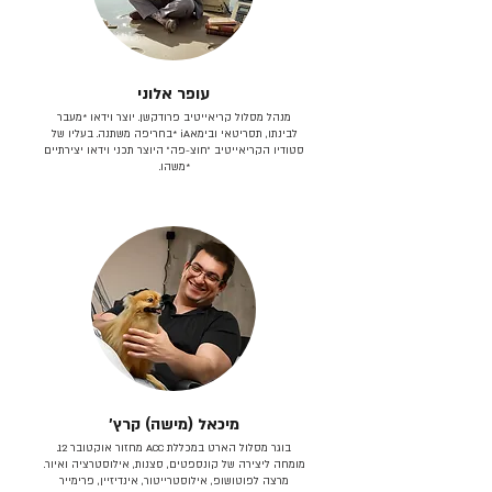
עופר אלוני
מנהל מסלול קריאייטיב פרודקשן. יוצר וידאו *מעבר
לבינתו, תסריטאי וב​ימאiA‎ *בחריפה משתנה. בעליו של
סטודיו הקריאייטיב ״חוצ-פה״ היוצר תכני וידאו יצירתיים
*משהו.
מיכאל (מישה) קרץ׳
בוגר מסלול הארט במכללת ACC מחזור אוקטובר 12.
מומחה ליצירה של קונספטים, סצנות, אילוסטרציה ואיור.
מרצה לפוטושופ, אילוסטרייטור, אינדיזיין, פרימייר