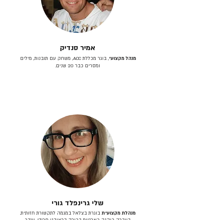
אמיר סנדיק
מנהל מקצועי
, בוגר מכללת ACC, משחק עם תובנות, מילים
ומסרים כבר 20 שנים.
שלי גרינפלד גורי
מנהלת מקצועית
בוגרת בצלאל במגמה לתקשורת חזותית.
בעברה כיהנה כארטית בכירה בראובני פרידן, ענבר