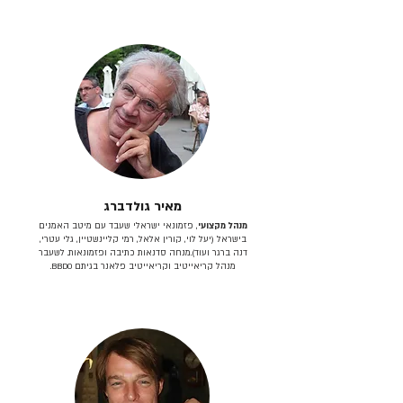
מאיר גולדברג
מנהל מקצועי
, פזמונאי ישראלי שעבד עם מיטב האמנים
בישראל (יעל לוי, קורין אלאל, רמי קליינשטיין, גלי עטרי,
דנה ברגר ועוד).מנחה סדנאות כתיבה ופזמונאות. לשעבר
מנהל קריאייטיב וקריאייטיב פלאנר בגיתם BBDO.