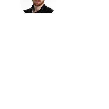
חזקוש ישורון
בוגר מכללת ACC. מנהל קריאייטיב בליאו ברנט. מוותיקי
הבלוגרים ויוצרי הרשת בישראל, שגם פרצו את גבולות
המדיה. משחק ושר בקמפיינים פרסומיים, והשתתף במגוון
ערבי קומדיה וסאטירה על במות שונות.
בלי בריף
🎙️
הפודקאסט של ACC
שיחות עם בוגרות ובוגרי ACC על רעיונות, דרך, מקצוע,
טעויות ותפניות - ועל מה שקורה כשהקריאייטיב יוצא
מהכיתה ומתחיל לעבוד בעולם.