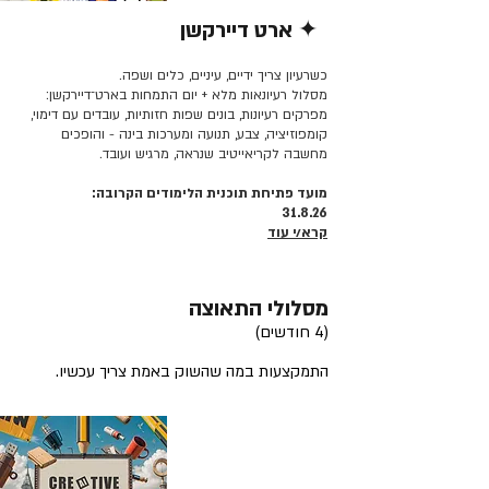
✦ ארט דיירקשן
קרא/י עוד >>
כשרעיון צריך ידיים, עיניים, כלים ושפה.
מסלול רעיונאות מלא + יום התמחות בארט־דיירקשן:
מפרקים רעיונות, בונים שפות חזותיות, עובדים עם דימוי,
קומפוזיציה, צבע, תנועה ומערכות בינה - והופכים
מחשבה לקריאייטיב שנראה, מרגיש ועובד.
מועד פתיחת תוכנית הלימודים הקרובה:
31.8.26
קרא/י עוד
מסלולי התאוצה
(4 חודשים)
התמקצעות במה שהשוק באמת צריך עכשיו.