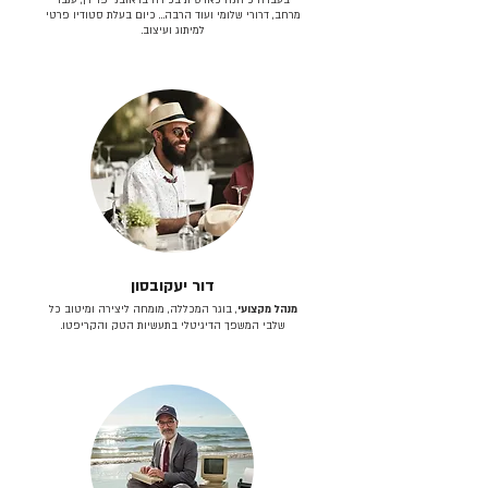
מרחב, דרורי שלומי ועוד הרבה… כיום בעלת סטודיו פרטי
למיתוג ועיצוב.
דור יעקובסון
מנהל מקצועי
, בוגר המכללה, מומחה ליצירה ומיטוב כל
שלבי המשפך הדיגיטלי בתעשיות הטק והקריפטו.