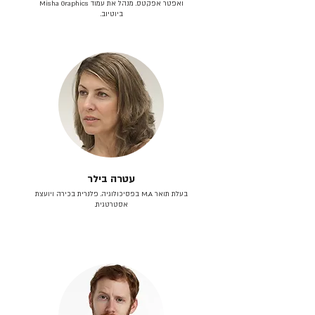
ואפטר אפקטס. מנהל את עמוד Misha Graphics
ביוטיוב.
עטרה בילר
בעלת תואר M.A בפסיכולוגיה. פלנרית בכירה ויועצת
אסטרטגית.