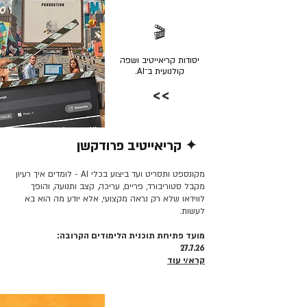
🎬
יסודות קריאייטיב ושפה
קולנועית ב־AI.
>>
✦ קריאייטיב פרודקשן
קרא/י עוד >>
מקונספט ותסריט ועד ביצוע בכלי AI - לומדים איך רעיון
מקבל סטוריבורד, פריים, עריכה, קצב ותנועה, והופך
לווידאו שלא רק נראה מקצועי, אלא יודע מה הוא בא
לעשות.
מועד פתיחת תוכנית הלימודים הקרובה:
27.7.26
קרא/י עוד