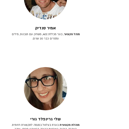
אמיר סנדיק
מנהל מקצועי
, בוגר מכללת ACC, משחק עם תובנות, מילים
ומסרים כבר 20 שנים.
שלי גרינפלד גורי
מנהלת מקצועית
בוגרת בצלאל במגמה לתקשורת חזותית.
בעברה כיהנה כארטית בכירה בראובני פרידן, ענבר