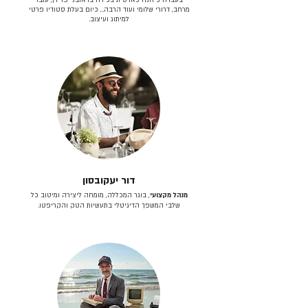
מרחב, דרורי שלומי ועוד הרבה… כיום בעלת סטודיו פרטי
למיתוג ועיצוב.
דור יעקובסון
מנהל מקצועי
, בוגר המכללה, מומחה ליצירה ומיטוב כל
שלבי המשפך הדיגיטלי בתעשיות הטק והקריפטו.