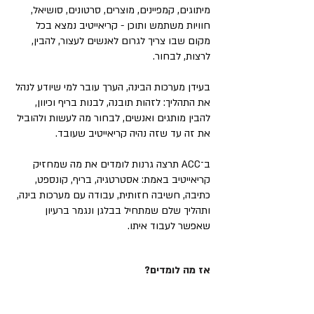
מיתוגים, קמפיינים, מוצרים, סרטונים, סושיאל,
חוויות משתמש ותוכן - קריאייטיב נמצא בכל
מקום שבו צריך לגרום לאנשים לעצור, להבין,
לרצות, לבחור.
בעידן מערכות הבינה, הערך עובר למי שיודע לנהל
את התהליך: לזהות תובנה, לבנות בריף וכיוון,
להבין מותגים ואנשים, לבחור מה לעשות ולהוביל
את זה עד שזה נהיה קריאייטיב שעובד.
ב־ACC תרצה גרנות לומדים את מה שמחזיק
קריאייטיב באמת: אסטרטגיה, בריף, קונספט,
כתיבה, חשיבה חזותית, עבודה עם מערכות בינה,
ותהליך שלם שמתחיל בבלגן ונגמר ברעיון
שאפשר לעבוד איתו.
אז מה לומדים?