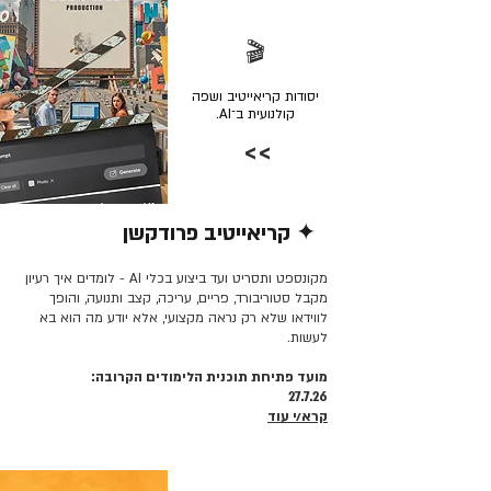
🎬
יסודות קריאייטיב ושפה
קולנועית ב־AI.
>>
✦ קריאייטיב פרודקשן
קרא/י עוד >>
מקונספט ותסריט ועד ביצוע בכלי AI - לומדים איך רעיון
מקבל סטוריבורד, פריים, עריכה, קצב ותנועה, והופך
לווידאו שלא רק נראה מקצועי, אלא יודע מה הוא בא
לעשות.
מועד פתיחת תוכנית הלימודים הקרובה:
27.7.26
קרא/י עוד