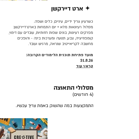
✦ ארט דיירקשן
קרא/י עוד >>
כשרעיון צריך ידיים, עיניים, כלים ושפה.
מסלול רעיונאות מלא + יום התמחות בארט־דיירקשן:
מפרקים רעיונות, בונים שפות חזותיות, עובדים עם דימוי,
קומפוזיציה, צבע, תנועה ומערכות בינה - והופכים
מחשבה לקריאייטיב שנראה, מרגיש ועובד.
מועד פתיחת תוכנית הלימודים הקרובה:
31.8.26
קרא/י עוד
מסלולי התאוצה
(4 חודשים)
התמקצעות במה שהשוק באמת צריך עכשיו.