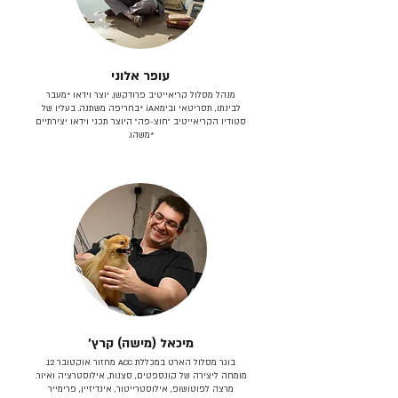
עופר אלוני
מנהל מסלול קריאייטיב פרודקשן. יוצר וידאו *מעבר
לבינתו, תסריטאי וב​ימאiA‎ *בחריפה משתנה. בעליו של
סטודיו הקריאייטיב ״חוצ-פה״ היוצר תכני וידאו יצירתיים
*משהו.
מיכאל (מישה) קרץ׳
בוגר מסלול הארט במכללת ACC מחזור אוקטובר 12.
מומחה ליצירה של קונספטים, סצנות, אילוסטרציה ואיור.
מרצה לפוטושופ, אילוסטרייטור, אינדיזיין, פרימייר