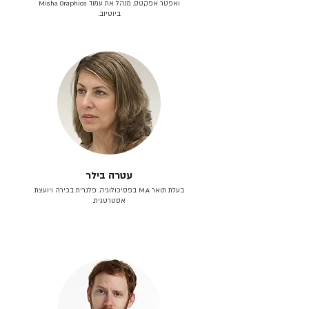
ואפטר אפקטס. מנהל את עמוד Misha Graphics
ביוטיוב.
עטרה בילר
בעלת תואר M.A בפסיכולוגיה. פלנרית בכירה ויועצת
אסטרטגית.