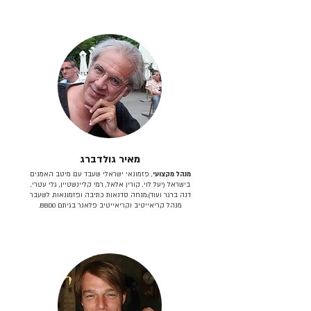
מאיר גולדברג
מנהל מקצועי
, פזמונאי ישראלי שעבד עם מיטב האמנים
בישראל (יעל לוי, קורין אלאל, רמי קליינשטיין, גלי עטרי,
דנה ברגר ועוד).מנחה סדנאות כתיבה ופזמונאות. לשעבר
מנהל קריאייטיב וקריאייטיב פלאנר בגיתם BBDO.