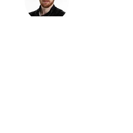
חזקוש ישורון
בוגר מכללת ACC. מנהל קריאייטיב בליאו ברנט. מוותיקי
הבלוגרים ויוצרי הרשת בישראל, שגם פרצו את גבולות
המדיה. משחק ושר בקמפיינים פרסומיים, והשתתף במגוון
ערבי קומדיה וסאטירה על במות שונות.
בלי בריף
🎙️
הפודקאסט של ACC
שיחות עם בוגרות ובוגרי ACC על רעיונות, דרך, מקצוע,
טעויות ותפניות - ועל מה שקורה כשהקריאייטיב יוצא
מהכיתה ומתחיל לעבוד בעולם.