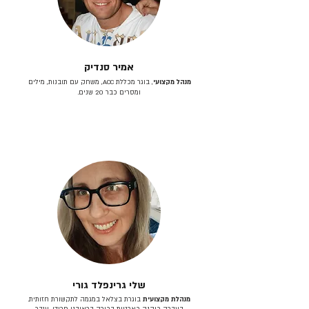
אמיר סנדיק
מנהל מקצועי
, בוגר מכללת ACC, משחק עם תובנות, מילים
ומסרים כבר 20 שנים.
שלי גרינפלד גורי
מנהלת מקצועית
בוגרת בצלאל במגמה לתקשורת חזותית.
בעברה כיהנה כארטית בכירה בראובני פרידן, ענבר