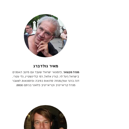
מאיר גולדברג
מנהל מקצועי
, פזמונאי ישראלי שעבד עם מיטב האמנים
בישראל (יעל לוי, קורין אלאל, רמי קליינשטיין, גלי עטרי,
דנה ברגר ועוד).מנחה סדנאות כתיבה ופזמונאות. לשעבר
מנהל קריאייטיב וקריאייטיב פלאנר בגיתם BBDO.