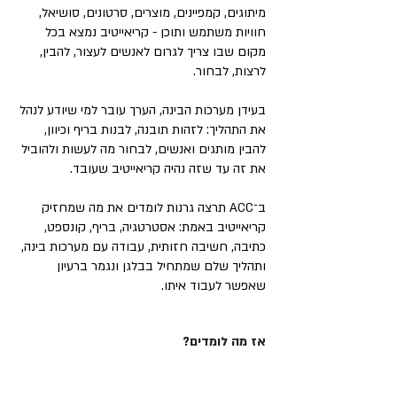
מיתוגים, קמפיינים, מוצרים, סרטונים, סושיאל,
חוויות משתמש ותוכן - קריאייטיב נמצא בכל
מקום שבו צריך לגרום לאנשים לעצור, להבין,
לרצות, לבחור.
בעידן מערכות הבינה, הערך עובר למי שיודע לנהל
את התהליך: לזהות תובנה, לבנות בריף וכיוון,
להבין מותגים ואנשים, לבחור מה לעשות ולהוביל
את זה עד שזה נהיה קריאייטיב שעובד.
ב־ACC תרצה גרנות לומדים את מה שמחזיק
קריאייטיב באמת: אסטרטגיה, בריף, קונספט,
כתיבה, חשיבה חזותית, עבודה עם מערכות בינה,
ותהליך שלם שמתחיל בבלגן ונגמר ברעיון
שאפשר לעבוד איתו.
אז מה לומדים?