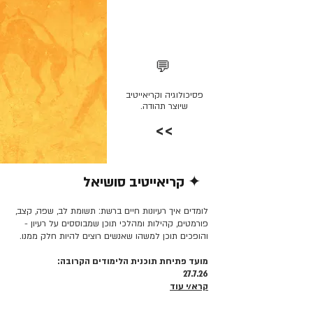
💬
פסיכולוגיה וקריאייטיב
שיוצר תהודה.
>>
✦ קריאייטיב סושיאל
קרא/י עוד >>
לומדים איך רעיונות חיים ברשת: תשומת לב, שפה, קצב,
פורמטים, קהילות ומהלכי תוכן שמבוססים על רעיון -
והופכים תוכן למשהו שאנשים רוצים להיות חלק ממנו.
מועד פתיחת תוכנית הלימודים הקרובה:
27.7.26
קרא/י עוד