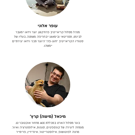
עופר אלוני
מנהל מסלול קריאייטיב פרודקשן. יוצר וידאו *מעבר
לבינתו, תסריטאי וב​ימאiA‎ *בחריפה משתנה. בעליו של
סטודיו הקריאייטיב ״חוצ-פה״ היוצר תכני וידאו יצירתיים
*משהו.
מיכאל (מישה) קרץ׳
בוגר מסלול הארט במכללת ACC מחזור אוקטובר 12.
מומחה ליצירה של קונספטים, סצנות, אילוסטרציה ואיור.
מרצה לפוטושופ, אילוסטרייטור, אינדיזיין, פרימייר