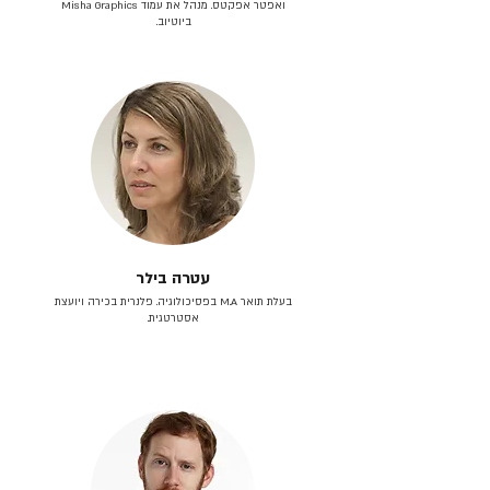
ואפטר אפקטס. מנהל את עמוד Misha Graphics
ביוטיוב.
עטרה בילר
בעלת תואר M.A בפסיכולוגיה. פלנרית בכירה ויועצת
אסטרטגית.