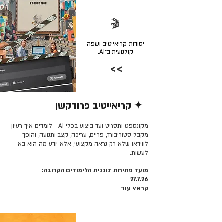
🎬
יסודות קריאייטיב ושפה
קולנועית ב־AI.
>>
✦ קריאייטיב פרודקשן
קרא/י עוד >>
מקונספט ותסריט ועד ביצוע בכלי AI - לומדים איך רעיון
מקבל סטוריבורד, פריים, עריכה, קצב ותנועה, והופך
לווידאו שלא רק נראה מקצועי, אלא יודע מה הוא בא
לעשות.
מועד פתיחת תוכנית הלימודים הקרובה:
27.7.26
קרא/י עוד