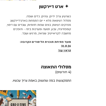
✦ ארט דיירקשן
קרא/י עוד >>
כשרעיון צריך ידיים, עיניים, כלים ושפה.
מסלול רעיונאות מלא + יום התמחות בארט־דיירקשן:
מפרקים רעיונות, בונים שפות חזותיות, עובדים עם דימוי,
קומפוזיציה, צבע, תנועה ומערכות בינה - והופכים
מחשבה לקריאייטיב שנראה, מרגיש ועובד.
מועד פתיחת תוכנית הלימודים הקרובה:
31.8.26
קרא/י עוד
מסלולי התאוצה
(4 חודשים)
התמקצעות במה שהשוק באמת צריך עכשיו.