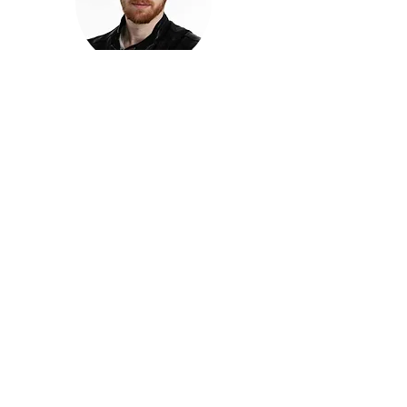
חזקוש ישורון
בוגר מכללת ACC. מנהל קריאייטיב בליאו ברנט. מוותיקי
הבלוגרים ויוצרי הרשת בישראל, שגם פרצו את גבולות
המדיה. משחק ושר בקמפיינים פרסומיים, והשתתף במגוון
ערבי קומדיה וסאטירה על במות שונות.
בלי בריף
🎙️
הפודקאסט של ACC
שיחות עם בוגרות ובוגרי ACC על רעיונות, דרך, מקצוע,
טעויות ותפניות - ועל מה שקורה כשהקריאייטיב יוצא
מהכיתה ומתחיל לעבוד בעולם.