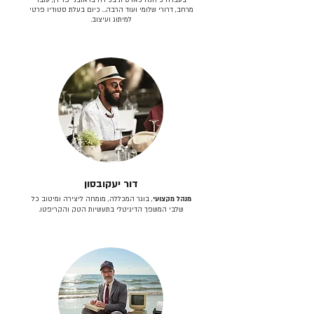
מרחב, דרורי שלומי ועוד הרבה… כיום בעלת סטודיו פרטי
למיתוג ועיצוב.
דור יעקובסון
מנהל מקצועי
, בוגר המכללה, מומחה ליצירה ומיטוב כל
שלבי המשפך הדיגיטלי בתעשיות הטק והקריפטו.