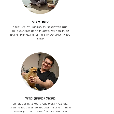
עופר אלוני
מנהל מסלול קריאייטיב פרודקשן. יוצר וידאו *מעבר
לבינתו, תסריטאי וב​ימאiA‎ *בחריפה משתנה. בעליו של
סטודיו הקריאייטיב ״חוצ-פה״ היוצר תכני וידאו יצירתיים
*משהו.
מיכאל (מישה) קרץ׳
בוגר מסלול הארט במכללת ACC מחזור אוקטובר 12.
מומחה ליצירה של קונספטים, סצנות, אילוסטרציה ואיור.
מרצה לפוטושופ, אילוסטרייטור, אינדיזיין, פרימייר