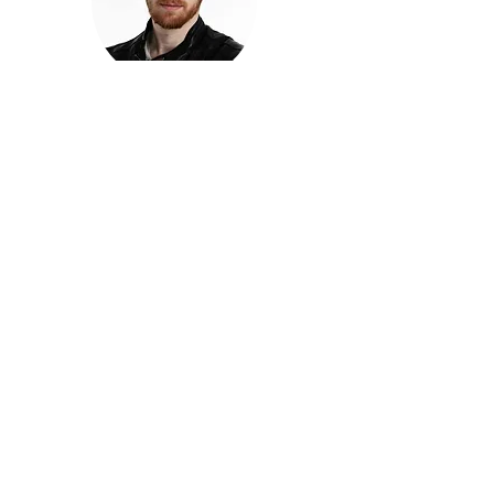
חזקוש ישורון
בוגר מכללת ACC. מנהל קריאייטיב בליאו ברנט. מוותיקי
הבלוגרים ויוצרי הרשת בישראל, שגם פרצו את גבולות
המדיה. משחק ושר בקמפיינים פרסומיים, והשתתף במגוון
ערבי קומדיה וסאטירה על במות שונות.
בלי בריף
🎙️
הפודקאסט של ACC
שיחות עם בוגרות ובוגרי ACC על רעיונות, דרך, מקצוע,
טעויות ותפניות - ועל מה שקורה כשהקריאייטיב יוצא
מהכיתה ומתחיל לעבוד בעולם.