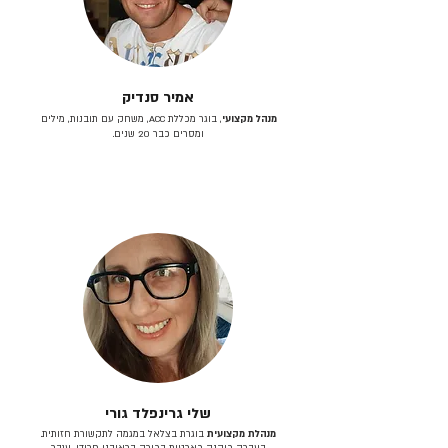
אמיר סנדיק
מנהל מקצועי
, בוגר מכללת ACC, משחק עם תובנות, מילים
ומסרים כבר 20 שנים.
שלי גרינפלד גורי
מנהלת מקצועית
בוגרת בצלאל במגמה לתקשורת חזותית.
בעברה כיהנה כארטית בכירה בראובני פרידן, ענבר