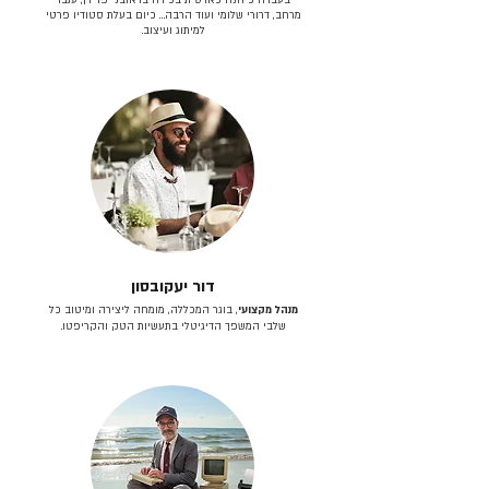
מרחב, דרורי שלומי ועוד הרבה… כיום בעלת סטודיו פרטי
למיתוג ועיצוב.
דור יעקובסון
מנהל מקצועי
, בוגר המכללה, מומחה ליצירה ומיטוב כל
שלבי המשפך הדיגיטלי בתעשיות הטק והקריפטו.