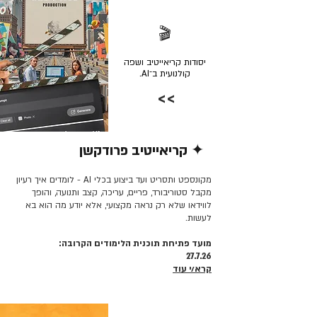
🎬
יסודות קריאייטיב ושפה
קולנועית ב־AI.
>>
✦ קריאייטיב פרודקשן
קרא/י עוד >>
מקונספט ותסריט ועד ביצוע בכלי AI - לומדים איך רעיון
מקבל סטוריבורד, פריים, עריכה, קצב ותנועה, והופך
לווידאו שלא רק נראה מקצועי, אלא יודע מה הוא בא
לעשות.
מועד פתיחת תוכנית הלימודים הקרובה:
27.7.26
קרא/י עוד