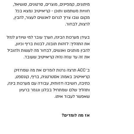
מיתוגים, קמפיינים, מוצרים, סרטונים, סושיאל,
חוויות משתמש ותוכן - קריאייטיב נמצא בכל
מקום שבו צריך לגרום לאנשים לעצור, להבין,
לרצות, לבחור.
בעידן מערכות הבינה, הערך עובר למי שיודע לנהל
את התהליך: לזהות תובנה, לבנות בריף וכיוון,
להבין מותגים ואנשים, לבחור מה לעשות ולהוביל
את זה עד שזה נהיה קריאייטיב שעובד.
ב־ACC תרצה גרנות לומדים את מה שמחזיק
קריאייטיב באמת: אסטרטגיה, בריף, קונספט,
כתיבה, חשיבה חזותית, עבודה עם מערכות בינה,
ותהליך שלם שמתחיל בבלגן ונגמר ברעיון
שאפשר לעבוד איתו.
אז מה לומדים?