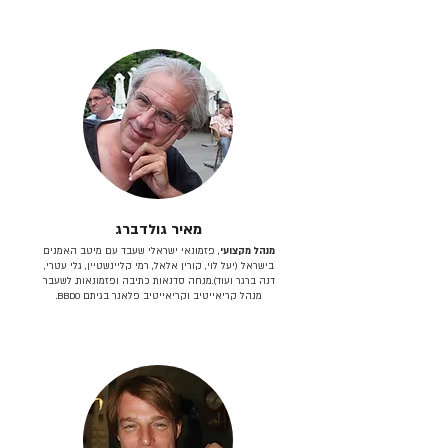
מאיר גולדברג
מנהל מקצועי
, פזמונאי ישראלי שעבד עם מיטב האמנים
בישראל (יעל לוי, קורין אלאל, רמי קליינשטיין, גלי עטרי,
דנה ברגר ועוד).מנחה סדנאות כתיבה ופזמונאות. לשעבר
מנהל קריאייטיב וקריאייטיב פלאנר בגיתם BBDO.