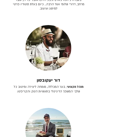
מרחב, דרורי שלומי ועוד הרבה… כיום בעלת סטודיו פרטי
למיתוג ועיצוב.
דור יעקובסון
מנהל מקצועי
, בוגר המכללה, מומחה ליצירה ומיטוב כל
שלבי המשפך הדיגיטלי בתעשיות הטק והקריפטו.