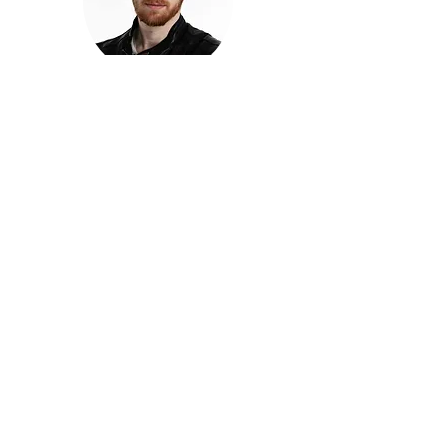
חזקוש ישורון
בוגר מכללת ACC. מנהל קריאייטיב בליאו ברנט. מוותיקי
הבלוגרים ויוצרי הרשת בישראל, שגם פרצו את גבולות
המדיה. משחק ושר בקמפיינים פרסומיים, והשתתף במגוון
ערבי קומדיה וסאטירה על במות שונות.
בלי בריף
🎙️
הפודקאסט של ACC
שיחות עם בוגרות ובוגרי ACC על רעיונות, דרך, מקצוע,
טעויות ותפניות - ועל מה שקורה כשהקריאייטיב יוצא
מהכיתה ומתחיל לעבוד בעולם.