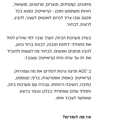
מיתוגים, קמפיינים, מוצרים, סרטונים, סושיאל,
חוויות משתמש ותוכן - קריאייטיב נמצא בכל
מקום שבו צריך לגרום לאנשים לעצור, להבין,
לרצות, לבחור.
בעידן מערכות הבינה, הערך עובר למי שיודע לנהל
את התהליך: לזהות תובנה, לבנות בריף וכיוון,
להבין מותגים ואנשים, לבחור מה לעשות ולהוביל
את זה עד שזה נהיה קריאייטיב שעובד.
ב־ACC תרצה גרנות לומדים את מה שמחזיק
קריאייטיב באמת: אסטרטגיה, בריף, קונספט,
כתיבה, חשיבה חזותית, עבודה עם מערכות בינה,
ותהליך שלם שמתחיל בבלגן ונגמר ברעיון
שאפשר לעבוד איתו.
אז מה לומדים?