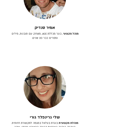
אמיר סנדיק
מנהל מקצועי
, בוגר מכללת ACC, משחק עם תובנות, מילים
ומסרים כבר 20 שנים.
שלי גרינפלד גורי
מנהלת מקצועית
בוגרת בצלאל במגמה לתקשורת חזותית.
בעברה כיהנה כארטית בכירה בראובני פרידן, ענבר