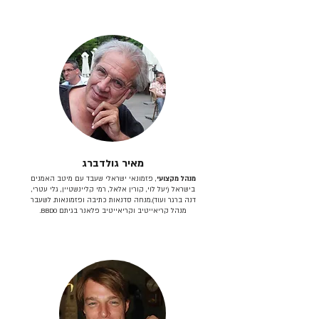
מאיר גולדברג
מנהל מקצועי
, פזמונאי ישראלי שעבד עם מיטב האמנים
בישראל (יעל לוי, קורין אלאל, רמי קליינשטיין, גלי עטרי,
דנה ברגר ועוד).מנחה סדנאות כתיבה ופזמונאות. לשעבר
מנהל קריאייטיב וקריאייטיב פלאנר בגיתם BBDO.