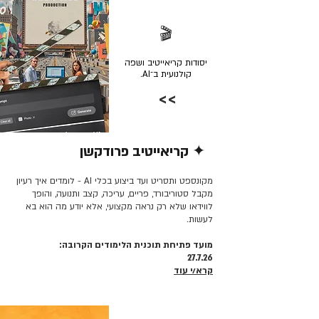
🎬
יסודות קריאייטיב ושפה
קולנועית ב־AI.
>>
✦ קריאייטיב פרודקשן
קרא/י עוד >>
מקונספט ותסריט ועד ביצוע בכלי AI - לומדים איך רעיון
מקבל סטוריבורד, פריים, עריכה, קצב ותנועה, והופך
לווידאו שלא רק נראה מקצועי, אלא יודע מה הוא בא
לעשות.
מועד פתיחת תוכנית הלימודים הקרובה:
27.7.26
קרא/י עוד