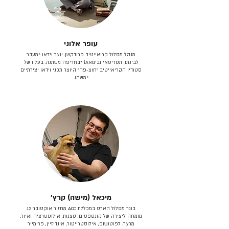
עופר אלוני
מנהל מסלול קריאייטיב פרודקשן. יוצר וידאו *מעבר
לבינתו, תסריטאי וב​ימאiA‎ *בחריפה משתנה. בעליו של
סטודיו הקריאייטיב ״חוצ-פה״ היוצר תכני וידאו יצירתיים
*משהו.
מיכאל (מישה) קרץ׳
בוגר מסלול הארט במכללת ACC מחזור אוקטובר 12.
מומחה ליצירה של קונספטים, סצנות, אילוסטרציה ואיור.
מרצה לפוטושופ, אילוסטרייטור, אינדיזיין, פרימייר