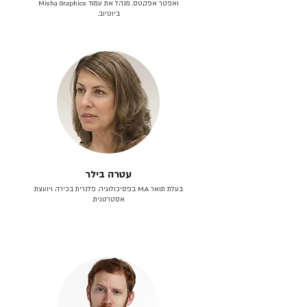
ואפטר אפקטס. מנהל את עמוד Misha Graphics
ביוטיוב.
עטרה בילר
בעלת תואר M.A בפסיכולוגיה. פלנרית בכירה ויועצת
אסטרטגית.