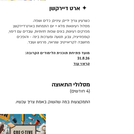
✦ ארט דיירקשן
קרא/י עוד >>
כשרעיון צריך ידיים, עיניים, כלים ושפה.
מסלול רעיונאות מלא + יום התמחות בארט־דיירקשן:
מפרקים רעיונות, בונים שפות חזותיות, עובדים עם דימוי,
קומפוזיציה, צבע, תנועה ומערכות בינה - והופכים
מחשבה לקריאייטיב שנראה, מרגיש ועובד.
מועד פתיחת תוכנית הלימודים הקרובה:
31.8.26
קרא/י עוד
מסלולי התאוצה
(4 חודשים)
התמקצעות במה שהשוק באמת צריך עכשיו.