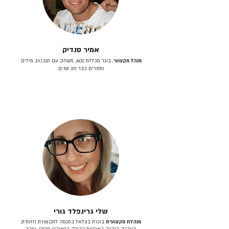
אמיר סנדיק
מנהל מקצועי
, בוגר מכללת ACC, משחק עם תובנות, מילים
ומסרים כבר 20 שנים.
שלי גרינפלד גורי
מנהלת מקצועית
בוגרת בצלאל במגמה לתקשורת חזותית.
בעברה כיהנה כארטית בכירה בראובני פרידן, ענבר