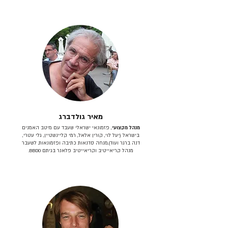
מאיר גולדברג
מנהל מקצועי
, פזמונאי ישראלי שעבד עם מיטב האמנים
בישראל (יעל לוי, קורין אלאל, רמי קליינשטיין, גלי עטרי,
דנה ברגר ועוד).מנחה סדנאות כתיבה ופזמונאות. לשעבר
מנהל קריאייטיב וקריאייטיב פלאנר בגיתם BBDO.