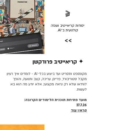
🎬
יסודות קריאייטיב ושפה
קולנועית ב־AI.
>>
✦ קריאייטיב פרודקשן
קרא/י עוד >>
מקונספט ותסריט ועד ביצוע בכלי AI - לומדים איך רעיון
מקבל סטוריבורד, פריים, עריכה, קצב ותנועה, והופך
לווידאו שלא רק נראה מקצועי, אלא יודע מה הוא בא
לעשות.
מועד פתיחת תוכנית הלימודים הקרובה:
27.7.26
קרא/י עוד