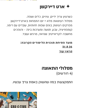
✦ ארט דיירקשן
קרא/י עוד >>
כשרעיון צריך ידיים, עיניים, כלים ושפה.
מסלול רעיונאות מלא + יום התמחות בארט־דיירקשן:
מפרקים רעיונות, בונים שפות חזותיות, עובדים עם דימוי,
קומפוזיציה, צבע, תנועה ומערכות בינה - והופכים
מחשבה לקריאייטיב שנראה, מרגיש ועובד.
מועד פתיחת תוכנית הלימודים הקרובה:
31.8.26
קרא/י עוד
מסלולי התאוצה
(4 חודשים)
התמקצעות במה שהשוק באמת צריך עכשיו.