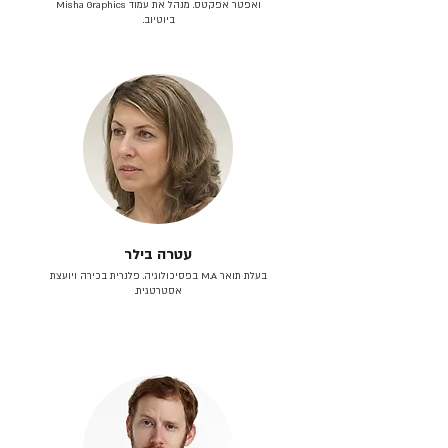
ואפטר אפקטס. מנהל את עמוד Misha Graphics
ביוטיוב.
עטרה בילר
בעלת תואר M.A בפסיכולוגיה. פלנרית בכירה ויועצת
אסטרטגית.