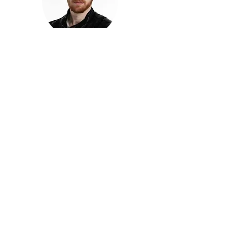
חזקוש ישורון
בוגר מכללת ACC. מנהל קריאייטיב בליאו ברנט. מוותיקי
הבלוגרים ויוצרי הרשת בישראל, שגם פרצו את גבולות
המדיה. משחק ושר בקמפיינים פרסומיים, והשתתף במגוון
ערבי קומדיה וסאטירה על במות שונות.
בלי בריף
🎙️
הפודקאסט של ACC
שיחות עם בוגרות ובוגרי ACC על רעיונות, דרך, מקצוע,
טעויות ותפניות - ועל מה שקורה כשהקריאייטיב יוצא
מהכיתה ומתחיל לעבוד בעולם.