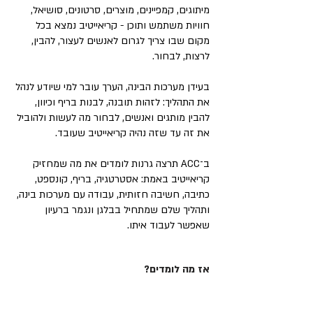
מיתוגים, קמפיינים, מוצרים, סרטונים, סושיאל,
חוויות משתמש ותוכן - קריאייטיב נמצא בכל
מקום שבו צריך לגרום לאנשים לעצור, להבין,
לרצות, לבחור.
בעידן מערכות הבינה, הערך עובר למי שיודע לנהל
את התהליך: לזהות תובנה, לבנות בריף וכיוון,
להבין מותגים ואנשים, לבחור מה לעשות ולהוביל
את זה עד שזה נהיה קריאייטיב שעובד.
ב־ACC תרצה גרנות לומדים את מה שמחזיק
קריאייטיב באמת: אסטרטגיה, בריף, קונספט,
כתיבה, חשיבה חזותית, עבודה עם מערכות בינה,
ותהליך שלם שמתחיל בבלגן ונגמר ברעיון
שאפשר לעבוד איתו.
אז מה לומדים?