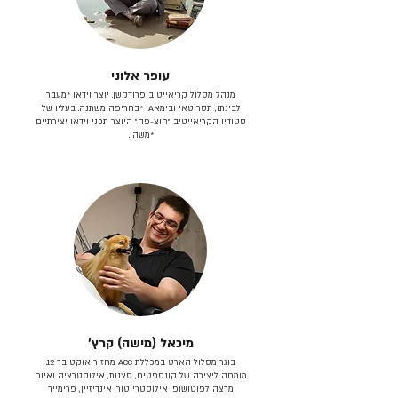
עופר אלוני
מנהל מסלול קריאייטיב פרודקשן. יוצר וידאו *מעבר
לבינתו, תסריטאי וב​ימאiA‎ *בחריפה משתנה. בעליו של
סטודיו הקריאייטיב ״חוצ-פה״ היוצר תכני וידאו יצירתיים
*משהו.
מיכאל (מישה) קרץ׳
בוגר מסלול הארט במכללת ACC מחזור אוקטובר 12.
מומחה ליצירה של קונספטים, סצנות, אילוסטרציה ואיור.
מרצה לפוטושופ, אילוסטרייטור, אינדיזיין, פרימייר