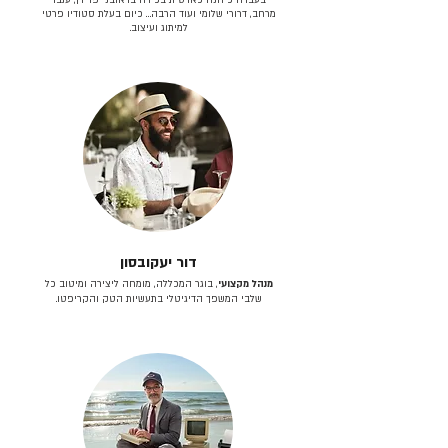
מרחב, דרורי שלומי ועוד הרבה… כיום בעלת סטודיו פרטי
למיתוג ועיצוב.
דור יעקובסון
מנהל מקצועי
, בוגר המכללה, מומחה ליצירה ומיטוב כל
שלבי המשפך הדיגיטלי בתעשיות הטק והקריפטו.