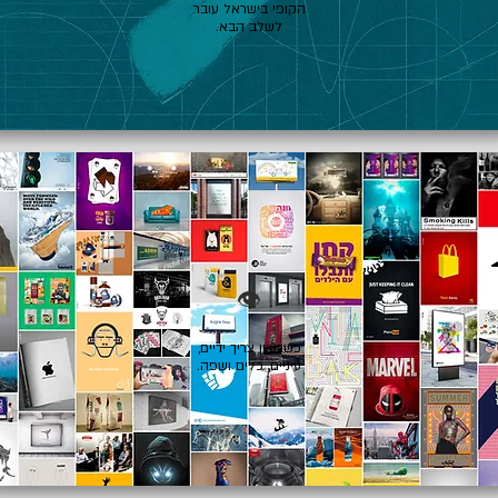
הקופי בישראל עובר
לשלב הבא.
👁️
כשרעיון צריך ידיים,
עיניים, כלים ושפה.