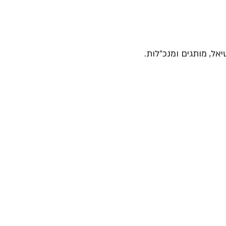
יאל, מותגים ומנכ״לות.