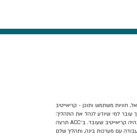
אל, חוויות משתמש ותוכן - קריאייטיב
ך עובר למי שיודע לנהל את התהליך:
לזהות תובנה, לבנות בריף וכיוון, להבין מותגים ואנשים, לבחור מה לעשות ולהוביל את זה עד שזה נהיה קריאייטיב שעובד. ב־ACC תרצה
עבודה עם מערכות בינה, ותהליך שלם