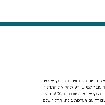
אל, חוויות משתמש ותוכן - קריאייטיב
ך עובר למי שיודע לנהל את התהליך:
לזהות תובנה, לבנות בריף וכיוון, להבין מותגים ואנשים, לבחור מה לעשות ולהוביל את זה עד שזה נהיה קריאייטיב שעובד. ב־ACC תרצה
עבודה עם מערכות בינה, ותהליך שלם