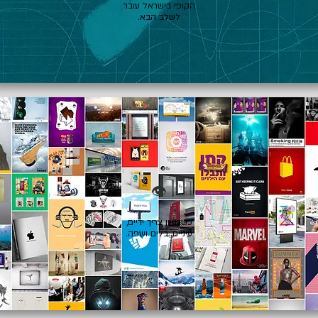
הקופי בישראל עובר
לשלב הבא.
👁️
כשרעיון צריך ידיים,
עיניים, כלים ושפה.