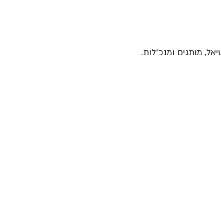
יאל, מותגים ומנכ״לות.