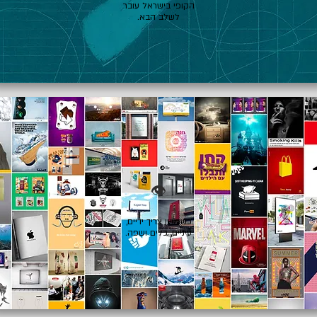
הקופי בישראל עובר
לשלב הבא.
👁️
כשרעיון צריך ידיים,
עיניים, כלים ושפה.