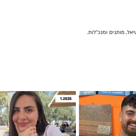
יאל, מותגים ומנכ״לות.