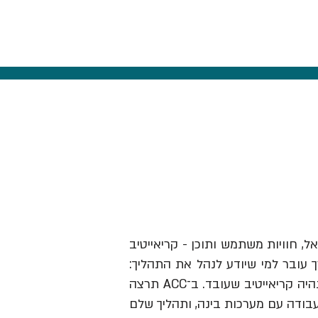
אל, חוויות משתמש ותוכן - קריאייטיב
ך עובר למי שיודע לנהל את התהליך:
לזהות תובנה, לבנות בריף וכיוון, להבין מותגים ואנשים, לבחור מה לעשות ולהוביל את זה עד שזה נהיה קריאייטיב שעובד. ב־ACC תרצה
עבודה עם מערכות בינה, ותהליך שלם