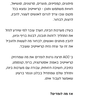
מיתוגים, קמפיינים, מוצרים, סרטונים, סושיאל,
חוויות משתמש ותוכן - קריאייטיב נמצא בכל
מקום שבו צריך לגרום לאנשים לעצור, להבין,
לרצות, לבחור.
בעידן מערכות הבינה, הערך עובר למי שיודע לנהל
את התהליך: לזהות תובנה, לבנות בריף וכיוון,
להבין מותגים ואנשים, לבחור מה לעשות ולהוביל
את זה עד שזה נהיה קריאייטיב שעובד.
ב־ACC תרצה גרנות לומדים את מה שמחזיק
קריאייטיב באמת: אסטרטגיה, בריף, קונספט,
כתיבה, חשיבה חזותית, עבודה עם מערכות בינה,
ותהליך שלם שמתחיל בבלגן ונגמר ברעיון
שאפשר לעבוד איתו.
אז מה לומדים?