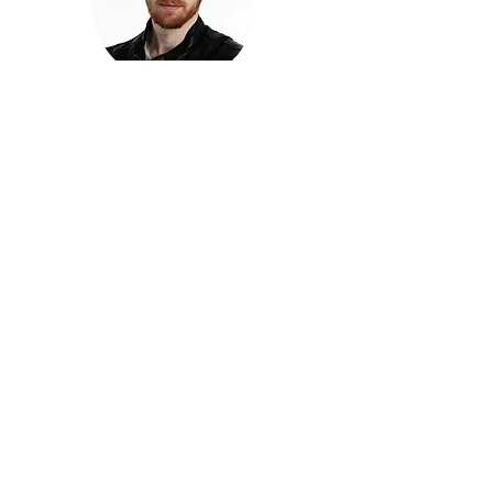
חזקוש ישורון
בוגר מכללת ACC. מנהל קריאייטיב בליאו ברנט. מוותיקי
הבלוגרים ויוצרי הרשת בישראל, שגם פרצו את גבולות
המדיה. משחק ושר בקמפיינים פרסומיים, והשתתף במגוון
ערבי קומדיה וסאטירה על במות שונות.
בלי בריף
🎙️
הפודקאסט של ACC
שיחות עם בוגרות ובוגרי ACC על רעיונות, דרך, מקצוע,
טעויות ותפניות - ועל מה שקורה כשהקריאייטיב יוצא
מהכיתה ומתחיל לעבוד בעולם.