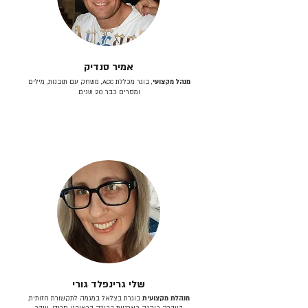
אמיר סנדיק
מנהל מקצועי
, בוגר מכללת ACC, משחק עם תובנות, מילים
ומסרים כבר 20 שנים.
שלי גרינפלד גורי
מנהלת מקצועית
בוגרת בצלאל במגמה לתקשורת חזותית.
בעברה כיהנה כארטית בכירה בראובני פרידן, ענבר