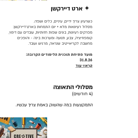
✦ ארט דיירקשן
קרא/י עוד >>
כשרעיון צריך ידיים, עיניים, כלים ושפה.
מסלול רעיונאות מלא + יום התמחות בארט־דיירקשן:
מפרקים רעיונות, בונים שפות חזותיות, עובדים עם דימוי,
קומפוזיציה, צבע, תנועה ומערכות בינה - והופכים
מחשבה לקריאייטיב שנראה, מרגיש ועובד.
מועד פתיחת תוכנית הלימודים הקרובה:
31.8.26
קרא/י עוד
מסלולי התאוצה
(4 חודשים)
התמקצעות במה שהשוק באמת צריך עכשיו.