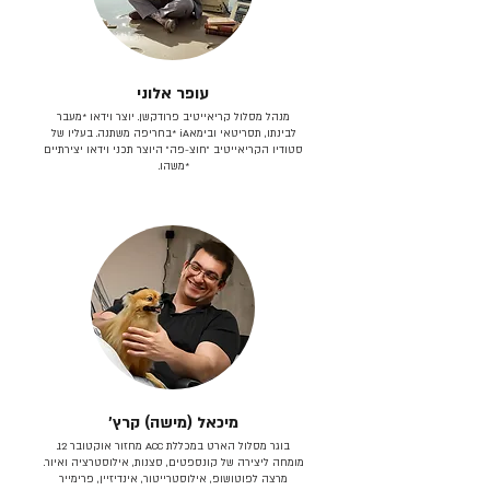
עופר אלוני
מנהל מסלול קריאייטיב פרודקשן. יוצר וידאו *מעבר
לבינתו, תסריטאי וב​ימאiA‎ *בחריפה משתנה. בעליו של
סטודיו הקריאייטיב ״חוצ-פה״ היוצר תכני וידאו יצירתיים
*משהו.
מיכאל (מישה) קרץ׳
בוגר מסלול הארט במכללת ACC מחזור אוקטובר 12.
מומחה ליצירה של קונספטים, סצנות, אילוסטרציה ואיור.
מרצה לפוטושופ, אילוסטרייטור, אינדיזיין, פרימייר