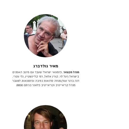
מאיר גולדברג
מנהל מקצועי
, פזמונאי ישראלי שעבד עם מיטב האמנים
בישראל (יעל לוי, קורין אלאל, רמי קליינשטיין, גלי עטרי,
דנה ברגר ועוד).מנחה סדנאות כתיבה ופזמונאות. לשעבר
מנהל קריאייטיב וקריאייטיב פלאנר בגיתם BBDO.