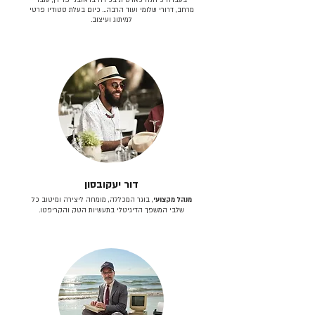
מרחב, דרורי שלומי ועוד הרבה… כיום בעלת סטודיו פרטי
למיתוג ועיצוב.
דור יעקובסון
מנהל מקצועי
, בוגר המכללה, מומחה ליצירה ומיטוב כל
שלבי המשפך הדיגיטלי בתעשיות הטק והקריפטו.