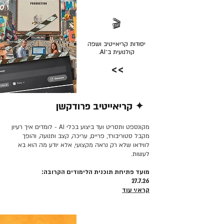
🎬
יסודות קריאייטיב ושפה
קולנועית ב־AI.
>>
✦ קריאייטיב פרודקשן
קרא/י עוד >>
מקונספט ותסריט ועד ביצוע בכלי AI - לומדים איך רעיון
מקבל סטוריבורד, פריים, עריכה, קצב ותנועה, והופך
לווידאו שלא רק נראה מקצועי, אלא יודע מה הוא בא
לעשות.
מועד פתיחת תוכנית הלימודים הקרובה:
27.7.26
קרא/י עוד