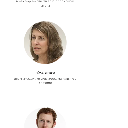
ואפטר אפקטס. מנהל את עמוד Misha Graphics
ביוטיוב.
עטרה בילר
בעלת תואר M.A בפסיכולוגיה. פלנרית בכירה ויועצת
אסטרטגית.