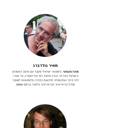
מאיר גולדברג
מנהל מקצועי
, פזמונאי ישראלי שעבד עם מיטב האמנים
בישראל (יעל לוי, קורין אלאל, רמי קליינשטיין, גלי עטרי,
דנה ברגר ועוד).מנחה סדנאות כתיבה ופזמונאות. לשעבר
מנהל קריאייטיב וקריאייטיב פלאנר בגיתם BBDO.