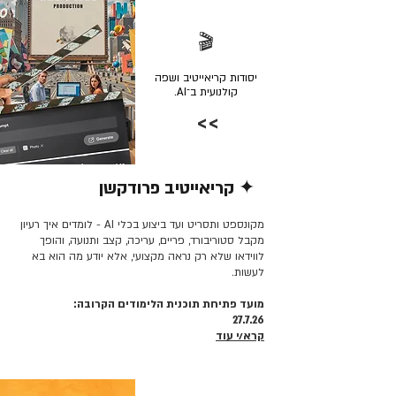
🎬
יסודות קריאייטיב ושפה
קולנועית ב־AI.
>>
✦ קריאייטיב פרודקשן
קרא/י עוד >>
מקונספט ותסריט ועד ביצוע בכלי AI - לומדים איך רעיון
מקבל סטוריבורד, פריים, עריכה, קצב ותנועה, והופך
לווידאו שלא רק נראה מקצועי, אלא יודע מה הוא בא
לעשות.
מועד פתיחת תוכנית הלימודים הקרובה:
27.7.26
קרא/י עוד