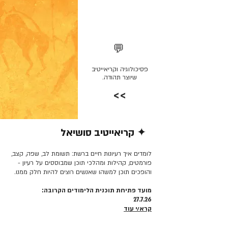
💬
פסיכולוגיה וקריאייטיב
שיוצר תהודה.
>>
✦ קריאייטיב סושיאל
קרא/י עוד >>
לומדים איך רעיונות חיים ברשת: תשומת לב, שפה, קצב,
פורמטים, קהילות ומהלכי תוכן שמבוססים על רעיון -
והופכים תוכן למשהו שאנשים רוצים להיות חלק ממנו.
מועד פתיחת תוכנית הלימודים הקרובה:
27.7.26
קרא/י עוד