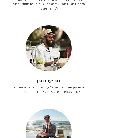
מרחב, דרורי שלומי ועוד הרבה… כיום בעלת סטודיו פרטי
למיתוג ועיצוב.
דור יעקובסון
מנהל מקצועי
, בוגר המכללה, מומחה ליצירה ומיטוב כל
שלבי המשפך הדיגיטלי בתעשיות הטק והקריפטו.