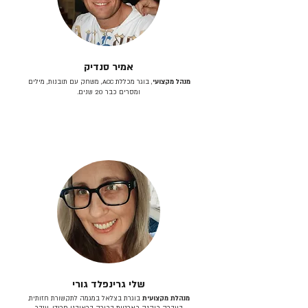
אמיר סנדיק
מנהל מקצועי
, בוגר מכללת ACC, משחק עם תובנות, מילים
ומסרים כבר 20 שנים.
שלי גרינפלד גורי
מנהלת מקצועית
בוגרת בצלאל במגמה לתקשורת חזותית.
בעברה כיהנה כארטית בכירה בראובני פרידן, ענבר