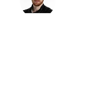
חזקוש ישורון
בוגר מכללת ACC. מנהל קריאייטיב בליאו ברנט. מוותיקי
הבלוגרים ויוצרי הרשת בישראל, שגם פרצו את גבולות
המדיה. משחק ושר בקמפיינים פרסומיים, והשתתף במגוון
ערבי קומדיה וסאטירה על במות שונות.
בלי בריף
🎙️
הפודקאסט של ACC
שיחות עם בוגרות ובוגרי ACC על רעיונות, דרך, מקצוע,
טעויות ותפניות - ועל מה שקורה כשהקריאייטיב יוצא
מהכיתה ומתחיל לעבוד בעולם.