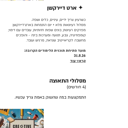
✦ ארט דיירקשן
קרא/י עוד >>
כשרעיון צריך ידיים, עיניים, כלים ושפה.
מסלול רעיונאות מלא + יום התמחות בארט־דיירקשן:
מפרקים רעיונות, בונים שפות חזותיות, עובדים עם דימוי,
קומפוזיציה, צבע, תנועה ומערכות בינה - והופכים
מחשבה לקריאייטיב שנראה, מרגיש ועובד.
מועד פתיחת תוכנית הלימודים הקרובה:
31.8.26
קרא/י עוד
מסלולי התאוצה
(4 חודשים)
התמקצעות במה שהשוק באמת צריך עכשיו.