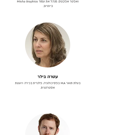
ואפטר אפקטס. מנהל את עמוד Misha Graphics
ביוטיוב.
עטרה בילר
בעלת תואר M.A בפסיכולוגיה. פלנרית בכירה ויועצת
אסטרטגית.