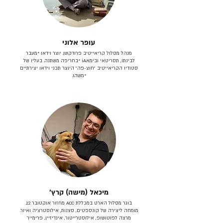
עופר אלוני
מנהל מסלול קריאייטיב פרודקשן. יוצר וידאו *מעבר
לבינתו, תסריטאי וב​ימאiA‎ *בחריפה משתנה. בעליו של
סטודיו הקריאייטיב ״חוצ-פה״ היוצר תכני וידאו יצירתיים
*משהו.
מיכאל (מישה) קרץ׳
בוגר מסלול הארט במכללת ACC מחזור אוקטובר 12.
מומחה ליצירה של קונספטים, סצנות, אילוסטרציה ואיור.
מרצה לפוטושופ, אילוסטרייטור, אינדיזיין, פרימייר