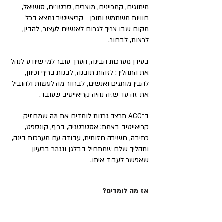
מיתוגים, קמפיינים, מוצרים, סרטונים, סושיאל,
חוויות משתמש ותוכן - קריאייטיב נמצא בכל
מקום שבו צריך לגרום לאנשים לעצור, להבין,
לרצות, לבחור.
בעידן מערכות הבינה, הערך עובר למי שיודע לנהל
את התהליך: לזהות תובנה, לבנות בריף וכיוון,
להבין מותגים ואנשים, לבחור מה לעשות ולהוביל
את זה עד שזה נהיה קריאייטיב שעובד.
ב־ACC תרצה גרנות לומדים את מה שמחזיק
קריאייטיב באמת: אסטרטגיה, בריף, קונספט,
כתיבה, חשיבה חזותית, עבודה עם מערכות בינה,
ותהליך שלם שמתחיל בבלגן ונגמר ברעיון
שאפשר לעבוד איתו.
אז מה לומדים?