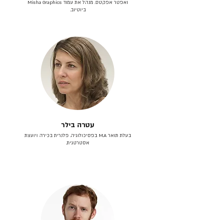
ואפטר אפקטס. מנהל את עמוד Misha Graphics
ביוטיוב.
עטרה בילר
בעלת תואר M.A בפסיכולוגיה. פלנרית בכירה ויועצת
אסטרטגית.