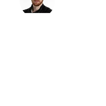
חזקוש ישורון
בוגר מכללת ACC. מנהל קריאייטיב בליאו ברנט. מוותיקי
הבלוגרים ויוצרי הרשת בישראל, שגם פרצו את גבולות
המדיה. משחק ושר בקמפיינים פרסומיים, והשתתף במגוון
ערבי קומדיה וסאטירה על במות שונות.
בלי בריף
🎙️
הפודקאסט של ACC
שיחות עם בוגרות ובוגרי ACC על רעיונות, דרך, מקצוע,
טעויות ותפניות - ועל מה שקורה כשהקריאייטיב יוצא
מהכיתה ומתחיל לעבוד בעולם.