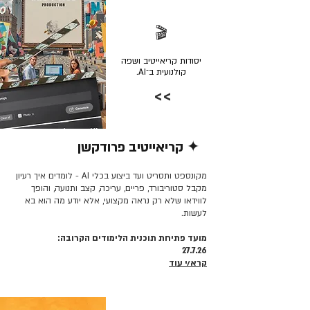
🎬
יסודות קריאייטיב ושפה
קולנועית ב־AI.
>>
✦ קריאייטיב פרודקשן
קרא/י עוד >>
מקונספט ותסריט ועד ביצוע בכלי AI - לומדים איך רעיון
מקבל סטוריבורד, פריים, עריכה, קצב ותנועה, והופך
לווידאו שלא רק נראה מקצועי, אלא יודע מה הוא בא
לעשות.
מועד פתיחת תוכנית הלימודים הקרובה:
27.7.26
קרא/י עוד