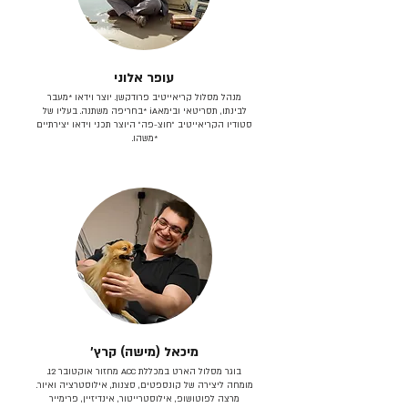
עופר אלוני
מנהל מסלול קריאייטיב פרודקשן. יוצר וידאו *מעבר
לבינתו, תסריטאי וב​ימאiA‎ *בחריפה משתנה. בעליו של
סטודיו הקריאייטיב ״חוצ-פה״ היוצר תכני וידאו יצירתיים
*משהו.
מיכאל (מישה) קרץ׳
בוגר מסלול הארט במכללת ACC מחזור אוקטובר 12.
מומחה ליצירה של קונספטים, סצנות, אילוסטרציה ואיור.
מרצה לפוטושופ, אילוסטרייטור, אינדיזיין, פרימייר