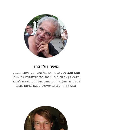
מאיר גולדברג
מנהל מקצועי
, פזמונאי ישראלי שעבד עם מיטב האמנים
בישראל (יעל לוי, קורין אלאל, רמי קליינשטיין, גלי עטרי,
דנה ברגר ועוד).מנחה סדנאות כתיבה ופזמונאות. לשעבר
מנהל קריאייטיב וקריאייטיב פלאנר בגיתם BBDO.