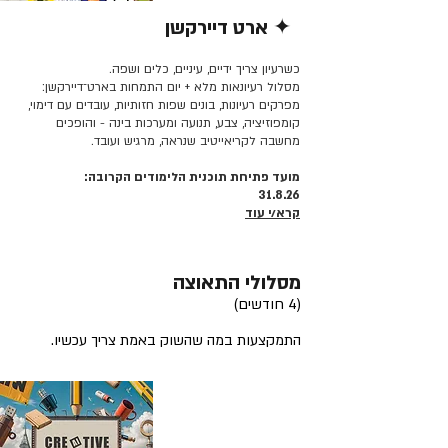
✦ ארט דיירקשן
קרא/י עוד >>
כשרעיון צריך ידיים, עיניים, כלים ושפה.
מסלול רעיונאות מלא + יום התמחות בארט־דיירקשן:
מפרקים רעיונות, בונים שפות חזותיות, עובדים עם דימוי,
קומפוזיציה, צבע, תנועה ומערכות בינה - והופכים
מחשבה לקריאייטיב שנראה, מרגיש ועובד.
מועד פתיחת תוכנית הלימודים הקרובה:
31.8.26
קרא/י עוד
מסלולי התאוצה
(4 חודשים)
התמקצעות במה שהשוק באמת צריך עכשיו.