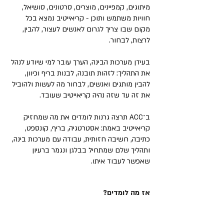
מיתוגים, קמפיינים, מוצרים, סרטונים, סושיאל,
חוויות משתמש ותוכן - קריאייטיב נמצא בכל
מקום שבו צריך לגרום לאנשים לעצור, להבין,
לרצות, לבחור.
בעידן מערכות הבינה, הערך עובר למי שיודע לנהל
את התהליך: לזהות תובנה, לבנות בריף וכיוון,
להבין מותגים ואנשים, לבחור מה לעשות ולהוביל
את זה עד שזה נהיה קריאייטיב שעובד.
ב־ACC תרצה גרנות לומדים את מה שמחזיק
קריאייטיב באמת: אסטרטגיה, בריף, קונספט,
כתיבה, חשיבה חזותית, עבודה עם מערכות בינה,
ותהליך שלם שמתחיל בבלגן ונגמר ברעיון
שאפשר לעבוד איתו.
אז מה לומדים?