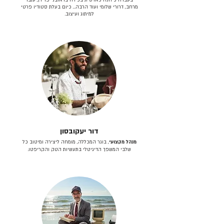
מרחב, דרורי שלומי ועוד הרבה… כיום בעלת סטודיו פרטי
למיתוג ועיצוב.
דור יעקובסון
מנהל מקצועי
, בוגר המכללה, מומחה ליצירה ומיטוב כל
שלבי המשפך הדיגיטלי בתעשיות הטק והקריפטו.