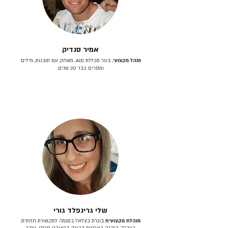
אמיר סנדיק
מנהל מקצועי
, בוגר מכללת ACC, משחק עם תובנות, מילים
ומסרים כבר 20 שנים.
שלי גרינפלד גורי
מנהלת מקצועית
בוגרת בצלאל במגמה לתקשורת חזותית.
בעברה כיהנה כארטית בכירה בראובני פרידן, ענבר