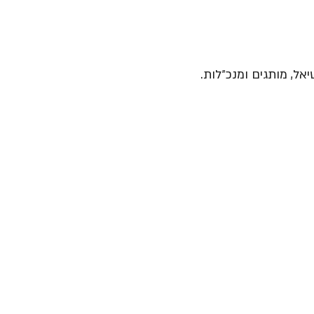
יאל, מותגים ומנכ״לות.