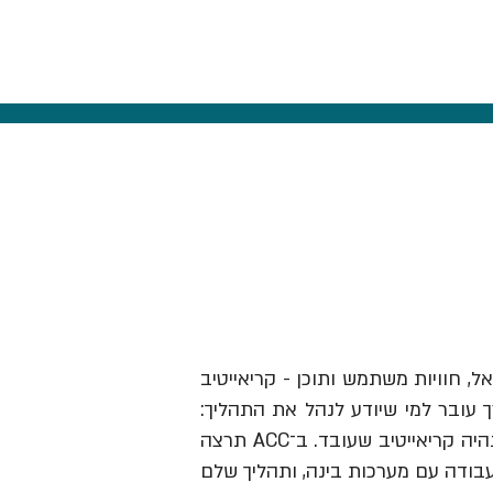
אל, חוויות משתמש ותוכן - קריאייטיב
ך עובר למי שיודע לנהל את התהליך:
לזהות תובנה, לבנות בריף וכיוון, להבין מותגים ואנשים, לבחור מה לעשות ולהוביל את זה עד שזה נהיה קריאייטיב שעובד. ב־ACC תרצה
עבודה עם מערכות בינה, ותהליך שלם