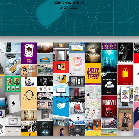
הקופי בישראל עובר
לשלב הבא.
👁️
כשרעיון צריך ידיים,
עיניים, כלים ושפה.