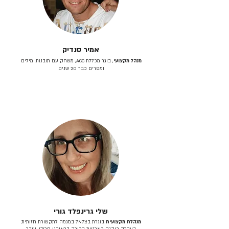
אמיר סנדיק
מנהל מקצועי
, בוגר מכללת ACC, משחק עם תובנות, מילים
ומסרים כבר 20 שנים.
שלי גרינפלד גורי
מנהלת מקצועית
בוגרת בצלאל במגמה לתקשורת חזותית.
בעברה כיהנה כארטית בכירה בראובני פרידן, ענבר