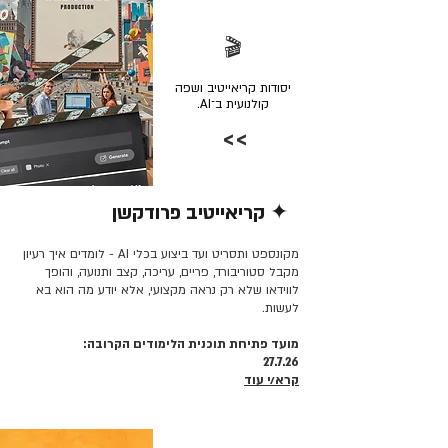
🎬
יסודות קריאייטיב ושפה
קולנועית ב־AI.
>>
✦ קריאייטיב פרודקשן
קרא/י עוד >>
מקונספט ותסריט ועד ביצוע בכלי AI - לומדים איך רעיון
מקבל סטוריבורד, פריים, עריכה, קצב ותנועה, והופך
לווידאו שלא רק נראה מקצועי, אלא יודע מה הוא בא
לעשות.
מועד פתיחת תוכנית הלימודים הקרובה:
27.7.26
קרא/י עוד