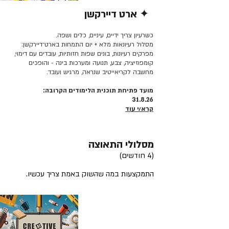
✦ ארט דיירקשן
קרא/י עוד >>
כשרעיון צריך ידיים, עיניים, כלים ושפה.
מסלול רעיונאות מלא + יום התמחות בארט־דיירקשן:
מפרקים רעיונות, בונים שפות חזותיות, עובדים עם דימוי,
קומפוזיציה, צבע, תנועה ומערכות בינה - והופכים
מחשבה לקריאייטיב שנראה, מרגיש ועובד.
מועד פתיחת תוכנית הלימודים הקרובה:
31.8.26
קרא/י עוד
מסלולי התאוצה
(4 חודשים)
התמקצעות במה שהשוק באמת צריך עכשיו.