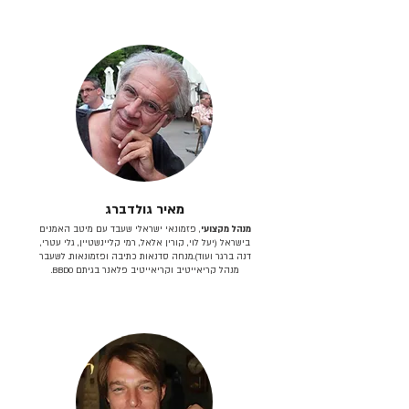
מאיר גולדברג
מנהל מקצועי
, פזמונאי ישראלי שעבד עם מיטב האמנים
בישראל (יעל לוי, קורין אלאל, רמי קליינשטיין, גלי עטרי,
דנה ברגר ועוד).מנחה סדנאות כתיבה ופזמונאות. לשעבר
מנהל קריאייטיב וקריאייטיב פלאנר בגיתם BBDO.