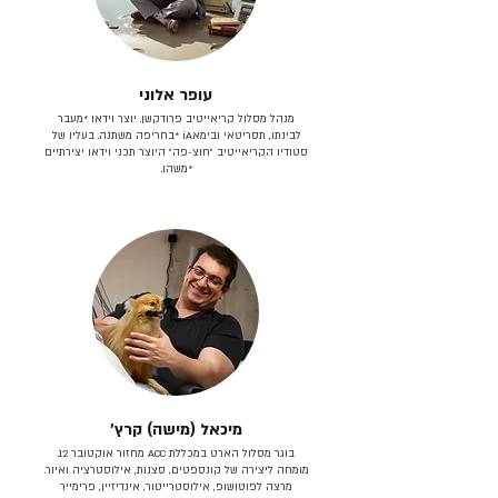
עופר אלוני
מנהל מסלול קריאייטיב פרודקשן. יוצר וידאו *מעבר
לבינתו, תסריטאי וב​ימאiA‎ *בחריפה משתנה. בעליו של
סטודיו הקריאייטיב ״חוצ-פה״ היוצר תכני וידאו יצירתיים
*משהו.
מיכאל (מישה) קרץ׳
בוגר מסלול הארט במכללת ACC מחזור אוקטובר 12.
מומחה ליצירה של קונספטים, סצנות, אילוסטרציה ואיור.
מרצה לפוטושופ, אילוסטרייטור, אינדיזיין, פרימייר