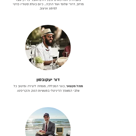
מרחב, דרורי שלומי ועוד הרבה… כיום בעלת סטודיו פרטי
למיתוג ועיצוב.
דור יעקובסון
מנהל מקצועי
, בוגר המכללה, מומחה ליצירה ומיטוב כל
שלבי המשפך הדיגיטלי בתעשיות הטק והקריפטו.