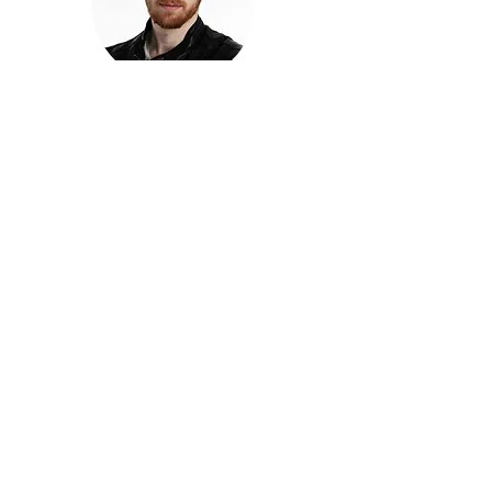
חזקוש ישורון
בוגר מכללת ACC. מנהל קריאייטיב בליאו ברנט. מוותיקי
הבלוגרים ויוצרי הרשת בישראל, שגם פרצו את גבולות
המדיה. משחק ושר בקמפיינים פרסומיים, והשתתף במגוון
ערבי קומדיה וסאטירה על במות שונות.
בלי בריף
🎙️
הפודקאסט של ACC
שיחות עם בוגרות ובוגרי ACC על רעיונות, דרך, מקצוע,
טעויות ותפניות - ועל מה שקורה כשהקריאייטיב יוצא
מהכיתה ומתחיל לעבוד בעולם.