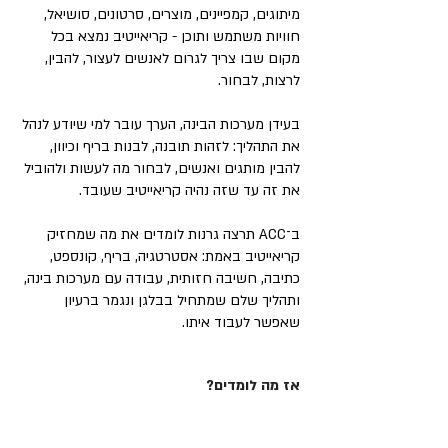
מיתוגים, קמפיינים, מוצרים, סרטונים, סושיאל,
חוויות משתמש ותוכן - קריאייטיב נמצא בכל
מקום שבו צריך לגרום לאנשים לעצור, להבין,
לרצות, לבחור.
בעידן מערכות הבינה, הערך עובר למי שיודע לנהל
את התהליך: לזהות תובנה, לבנות בריף וכיוון,
להבין מותגים ואנשים, לבחור מה לעשות ולהוביל
את זה עד שזה נהיה קריאייטיב שעובד.
ב־ACC תרצה גרנות לומדים את מה שמחזיק
קריאייטיב באמת: אסטרטגיה, בריף, קונספט,
כתיבה, חשיבה חזותית, עבודה עם מערכות בינה,
ותהליך שלם שמתחיל בבלגן ונגמר ברעיון
שאפשר לעבוד איתו.
אז מה לומדים?