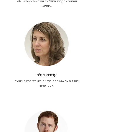
ואפטר אפקטס. מנהל את עמוד Misha Graphics
ביוטיוב.
עטרה בילר
בעלת תואר M.A בפסיכולוגיה. פלנרית בכירה ויועצת
אסטרטגית.