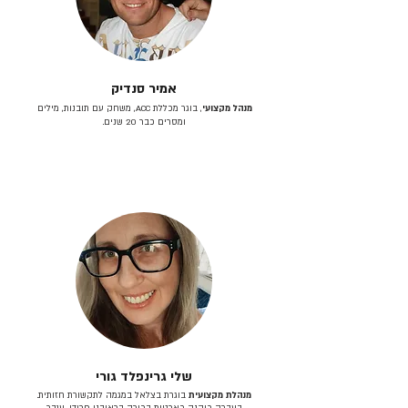
אמיר סנדיק
מנהל מקצועי
, בוגר מכללת ACC, משחק עם תובנות, מילים
ומסרים כבר 20 שנים.
שלי גרינפלד גורי
מנהלת מקצועית
בוגרת בצלאל במגמה לתקשורת חזותית.
בעברה כיהנה כארטית בכירה בראובני פרידן, ענבר