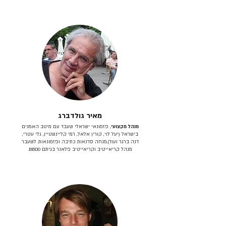
מאיר גולדברג
מנהל מקצועי
, פזמונאי ישראלי שעבד עם מיטב האמנים
בישראל (יעל לוי, קורין אלאל, רמי קליינשטיין, גלי עטרי,
דנה ברגר ועוד).מנחה סדנאות כתיבה ופזמונאות. לשעבר
מנהל קריאייטיב וקריאייטיב פלאנר בגיתם BBDO.