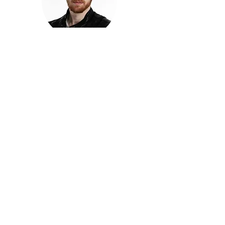
חזקוש ישורון
בוגר מכללת ACC. מנהל קריאייטיב בליאו ברנט. מוותיקי
הבלוגרים ויוצרי הרשת בישראל, שגם פרצו את גבולות
המדיה. משחק ושר בקמפיינים פרסומיים, והשתתף במגוון
ערבי קומדיה וסאטירה על במות שונות.
בלי בריף
🎙️
הפודקאסט של ACC
שיחות עם בוגרות ובוגרי ACC על רעיונות, דרך, מקצוע,
טעויות ותפניות - ועל מה שקורה כשהקריאייטיב יוצא
מהכיתה ומתחיל לעבוד בעולם.