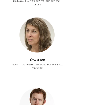
ואפטר אפקטס. מנהל את עמוד Misha Graphics
ביוטיוב.
עטרה בילר
בעלת תואר M.A בפסיכולוגיה. פלנרית בכירה ויועצת
אסטרטגית.