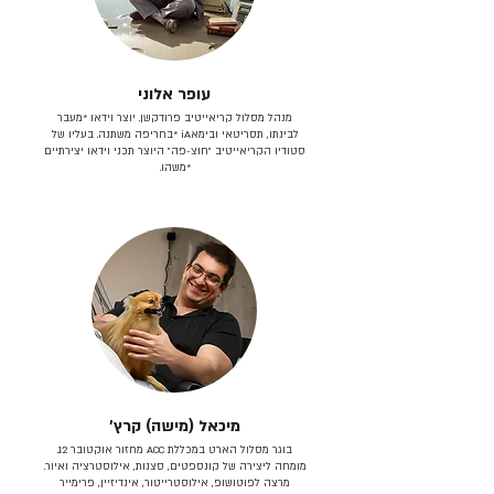
עופר אלוני
מנהל מסלול קריאייטיב פרודקשן. יוצר וידאו *מעבר
לבינתו, תסריטאי וב​ימאiA‎ *בחריפה משתנה. בעליו של
סטודיו הקריאייטיב ״חוצ-פה״ היוצר תכני וידאו יצירתיים
*משהו.
מיכאל (מישה) קרץ׳
בוגר מסלול הארט במכללת ACC מחזור אוקטובר 12.
מומחה ליצירה של קונספטים, סצנות, אילוסטרציה ואיור.
מרצה לפוטושופ, אילוסטרייטור, אינדיזיין, פרימייר