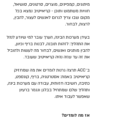
מיתוגים, קמפיינים, מוצרים, סרטונים, סושיאל,
חוויות משתמש ותוכן - קריאייטיב נמצא בכל
מקום שבו צריך לגרום לאנשים לעצור, להבין,
לרצות, לבחור.
בעידן מערכות הבינה, הערך עובר למי שיודע לנהל
את התהליך: לזהות תובנה, לבנות בריף וכיוון,
להבין מותגים ואנשים, לבחור מה לעשות ולהוביל
את זה עד שזה נהיה קריאייטיב שעובד.
ב־ACC תרצה גרנות לומדים את מה שמחזיק
קריאייטיב באמת: אסטרטגיה, בריף, קונספט,
כתיבה, חשיבה חזותית, עבודה עם מערכות בינה,
ותהליך שלם שמתחיל בבלגן ונגמר ברעיון
שאפשר לעבוד איתו.
אז מה לומדים?