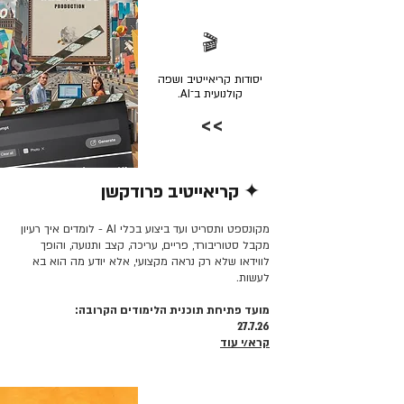
🎬
יסודות קריאייטיב ושפה
קולנועית ב־AI.
>>
✦ קריאייטיב פרודקשן
קרא/י עוד >>
מקונספט ותסריט ועד ביצוע בכלי AI - לומדים איך רעיון
מקבל סטוריבורד, פריים, עריכה, קצב ותנועה, והופך
לווידאו שלא רק נראה מקצועי, אלא יודע מה הוא בא
לעשות.
מועד פתיחת תוכנית הלימודים הקרובה:
27.7.26
קרא/י עוד