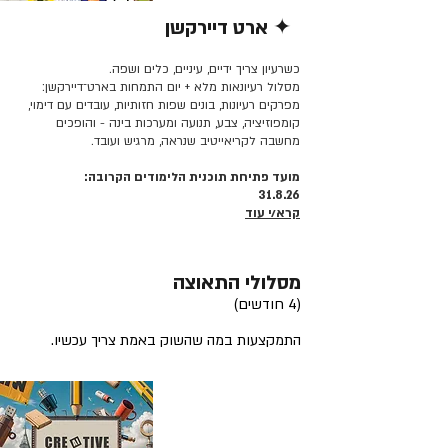
✦ ארט דיירקשן
קרא/י עוד >>
כשרעיון צריך ידיים, עיניים, כלים ושפה.
מסלול רעיונאות מלא + יום התמחות בארט־דיירקשן:
מפרקים רעיונות, בונים שפות חזותיות, עובדים עם דימוי,
קומפוזיציה, צבע, תנועה ומערכות בינה - והופכים
מחשבה לקריאייטיב שנראה, מרגיש ועובד.
מועד פתיחת תוכנית הלימודים הקרובה:
31.8.26
קרא/י עוד
מסלולי התאוצה
(4 חודשים)
התמקצעות במה שהשוק באמת צריך עכשיו.