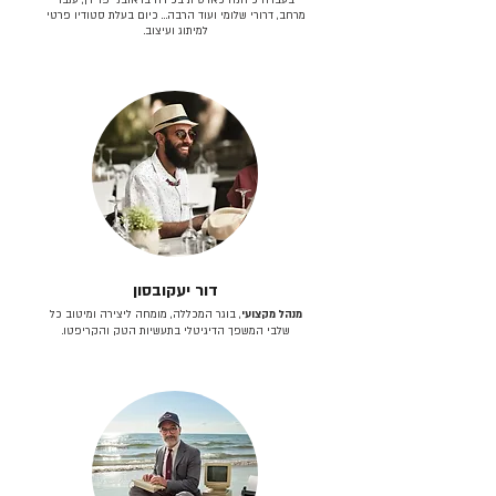
מרחב, דרורי שלומי ועוד הרבה… כיום בעלת סטודיו פרטי
למיתוג ועיצוב.
דור יעקובסון
מנהל מקצועי
, בוגר המכללה, מומחה ליצירה ומיטוב כל
שלבי המשפך הדיגיטלי בתעשיות הטק והקריפטו.