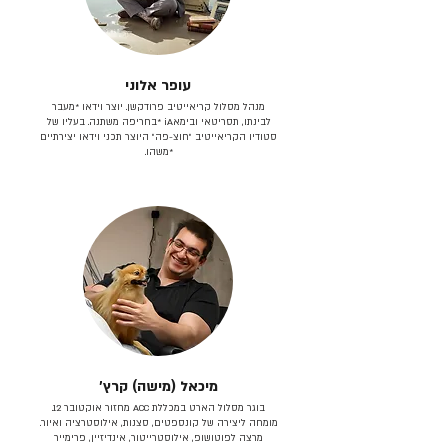
עופר אלוני
מנהל מסלול קריאייטיב פרודקשן. יוצר וידאו *מעבר
לבינתו, תסריטאי וב​ימאiA‎ *בחריפה משתנה. בעליו של
סטודיו הקריאייטיב ״חוצ-פה״ היוצר תכני וידאו יצירתיים
*משהו.
מיכאל (מישה) קרץ׳
בוגר מסלול הארט במכללת ACC מחזור אוקטובר 12.
מומחה ליצירה של קונספטים, סצנות, אילוסטרציה ואיור.
מרצה לפוטושופ, אילוסטרייטור, אינדיזיין, פרימייר