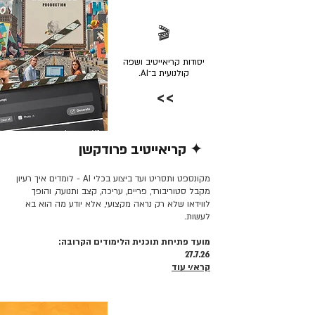
🎬
יסודות קריאייטיב ושפה
קולנועית ב־AI.
>>
✦ קריאייטיב פרודקשן
קרא/י עוד >>
מקונספט ותסריט ועד ביצוע בכלי AI - לומדים איך רעיון
מקבל סטוריבורד, פריים, עריכה, קצב ותנועה, והופך
לווידאו שלא רק נראה מקצועי, אלא יודע מה הוא בא
לעשות.
מועד פתיחת תוכנית הלימודים הקרובה:
27.7.26
קרא/י עוד