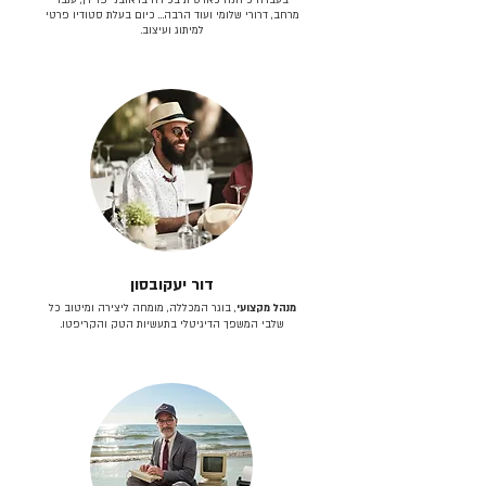
מרחב, דרורי שלומי ועוד הרבה… כיום בעלת סטודיו פרטי
למיתוג ועיצוב.
דור יעקובסון
מנהל מקצועי
, בוגר המכללה, מומחה ליצירה ומיטוב כל
שלבי המשפך הדיגיטלי בתעשיות הטק והקריפטו.