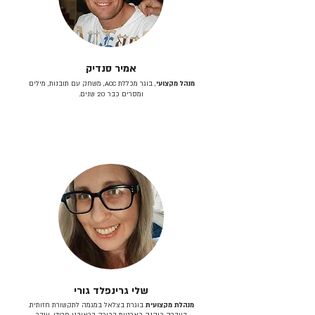
אמיר סנדיק
מנהל מקצועי
, בוגר מכללת ACC, משחק עם תובנות, מילים
ומסרים כבר 20 שנים.
שלי גרינפלד גורי
מנהלת מקצועית
בוגרת בצלאל במגמה לתקשורת חזותית.
בעברה כיהנה כארטית בכירה בראובני פרידן, ענבר