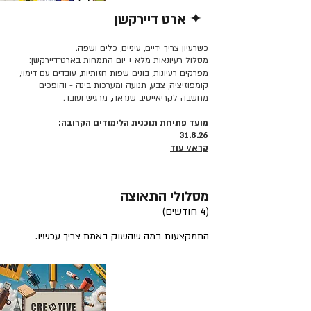
✦ ארט דיירקשן
קרא/י עוד >>
כשרעיון צריך ידיים, עיניים, כלים ושפה.
מסלול רעיונאות מלא + יום התמחות בארט־דיירקשן:
מפרקים רעיונות, בונים שפות חזותיות, עובדים עם דימוי,
קומפוזיציה, צבע, תנועה ומערכות בינה - והופכים
מחשבה לקריאייטיב שנראה, מרגיש ועובד.
מועד פתיחת תוכנית הלימודים הקרובה:
31.8.26
קרא/י עוד
מסלולי התאוצה
(4 חודשים)
התמקצעות במה שהשוק באמת צריך עכשיו.