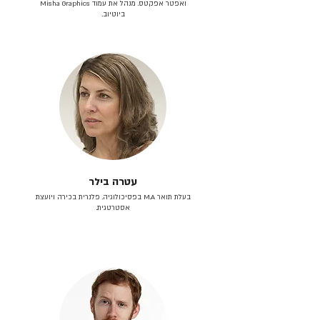
ואפטר אפקטס. מנהל את עמוד Misha Graphics
ביוטיוב.
עטרה בילר
בעלת תואר M.A בפסיכולוגיה. פלנרית בכירה ויועצת
אסטרטגית.