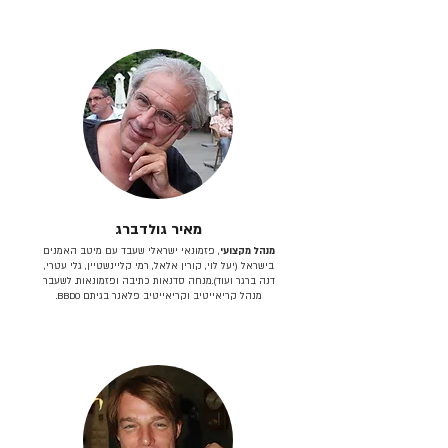
מאיר גולדברג
מנהל מקצועי
, פזמונאי ישראלי שעבד עם מיטב האמנים
בישראל (יעל לוי, קורין אלאל, רמי קליינשטיין, גלי עטרי,
דנה ברגר ועוד).מנחה סדנאות כתיבה ופזמונאות. לשעבר
מנהל קריאייטיב וקריאייטיב פלאנר בגיתם BBDO.