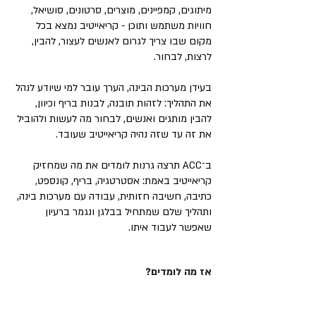
מיתוגים, קמפיינים, מוצרים, סרטונים, סושיאל,
חוויות משתמש ותוכן - קריאייטיב נמצא בכל
מקום שבו צריך לגרום לאנשים לעצור, להבין,
לרצות, לבחור.
בעידן מערכות הבינה, הערך עובר למי שיודע לנהל
את התהליך: לזהות תובנה, לבנות בריף וכיוון,
להבין מותגים ואנשים, לבחור מה לעשות ולהוביל
את זה עד שזה נהיה קריאייטיב שעובד.
ב־ACC תרצה גרנות לומדים את מה שמחזיק
קריאייטיב באמת: אסטרטגיה, בריף, קונספט,
כתיבה, חשיבה חזותית, עבודה עם מערכות בינה,
ותהליך שלם שמתחיל בבלגן ונגמר ברעיון
שאפשר לעבוד איתו.
אז מה לומדים?