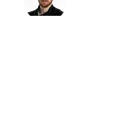
חזקוש ישורון
בוגר מכללת ACC. מנהל קריאייטיב בליאו ברנט. מוותיקי
הבלוגרים ויוצרי הרשת בישראל, שגם פרצו את גבולות
המדיה. משחק ושר בקמפיינים פרסומיים, והשתתף במגוון
ערבי קומדיה וסאטירה על במות שונות.
בלי בריף
🎙️
הפודקאסט של ACC
שיחות עם בוגרות ובוגרי ACC על רעיונות, דרך, מקצוע,
טעויות ותפניות - ועל מה שקורה כשהקריאייטיב יוצא
מהכיתה ומתחיל לעבוד בעולם.