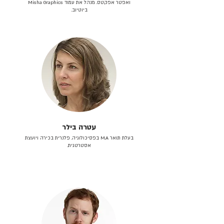
ואפטר אפקטס. מנהל את עמוד Misha Graphics
ביוטיוב.
עטרה בילר
בעלת תואר M.A בפסיכולוגיה. פלנרית בכירה ויועצת
אסטרטגית.