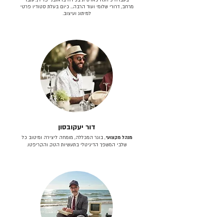
מרחב, דרורי שלומי ועוד הרבה… כיום בעלת סטודיו פרטי
למיתוג ועיצוב.
דור יעקובסון
מנהל מקצועי
, בוגר המכללה, מומחה ליצירה ומיטוב כל
שלבי המשפך הדיגיטלי בתעשיות הטק והקריפטו.