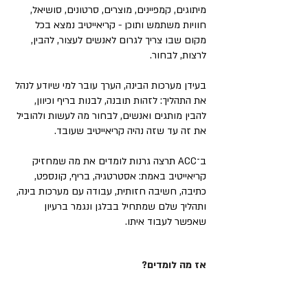
מיתוגים, קמפיינים, מוצרים, סרטונים, סושיאל,
חוויות משתמש ותוכן - קריאייטיב נמצא בכל
מקום שבו צריך לגרום לאנשים לעצור, להבין,
לרצות, לבחור.
בעידן מערכות הבינה, הערך עובר למי שיודע לנהל
את התהליך: לזהות תובנה, לבנות בריף וכיוון,
להבין מותגים ואנשים, לבחור מה לעשות ולהוביל
את זה עד שזה נהיה קריאייטיב שעובד.
ב־ACC תרצה גרנות לומדים את מה שמחזיק
קריאייטיב באמת: אסטרטגיה, בריף, קונספט,
כתיבה, חשיבה חזותית, עבודה עם מערכות בינה,
ותהליך שלם שמתחיל בבלגן ונגמר ברעיון
שאפשר לעבוד איתו.
אז מה לומדים?