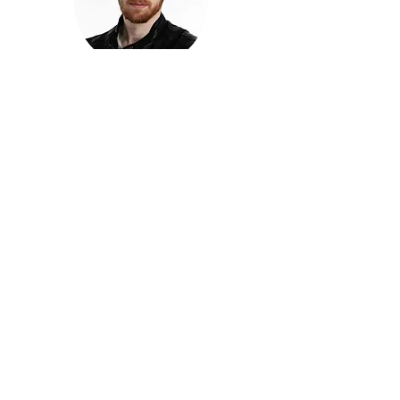
חזקוש ישורון
בוגר מכללת ACC. מנהל קריאייטיב בליאו ברנט. מוותיקי
הבלוגרים ויוצרי הרשת בישראל, שגם פרצו את גבולות
המדיה. משחק ושר בקמפיינים פרסומיים, והשתתף במגוון
ערבי קומדיה וסאטירה על במות שונות.
בלי בריף
🎙️
הפודקאסט של ACC
שיחות עם בוגרות ובוגרי ACC על רעיונות, דרך, מקצוע,
טעויות ותפניות - ועל מה שקורה כשהקריאייטיב יוצא
מהכיתה ומתחיל לעבוד בעולם.