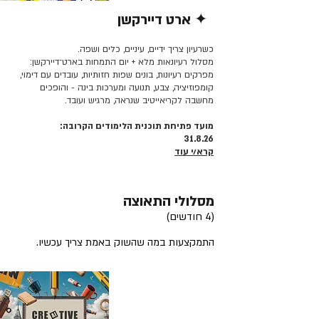
✦ ארט דיירקשן
קרא/י עוד >>
כשרעיון צריך ידיים, עיניים, כלים ושפה.
מסלול רעיונאות מלא + יום התמחות בארט־דיירקשן:
מפרקים רעיונות, בונים שפות חזותיות, עובדים עם דימוי,
קומפוזיציה, צבע, תנועה ומערכות בינה - והופכים
מחשבה לקריאייטיב שנראה, מרגיש ועובד.
מועד פתיחת תוכנית הלימודים הקרובה:
31.8.26
קרא/י עוד
מסלולי התאוצה
(4 חודשים)
התמקצעות במה שהשוק באמת צריך עכשיו.