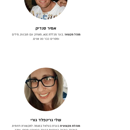
אמיר סנדיק
מנהל מקצועי
, בוגר מכללת ACC, משחק עם תובנות, מילים
ומסרים כבר 20 שנים.
שלי גרינפלד גורי
מנהלת מקצועית
בוגרת בצלאל במגמה לתקשורת חזותית.
בעברה כיהנה כארטית בכירה בראובני פרידן, ענבר