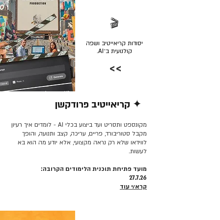
🎬
יסודות קריאייטיב ושפה
קולנועית ב־AI.
>>
✦ קריאייטיב פרודקשן
קרא/י עוד >>
מקונספט ותסריט ועד ביצוע בכלי AI - לומדים איך רעיון
מקבל סטוריבורד, פריים, עריכה, קצב ותנועה, והופך
לווידאו שלא רק נראה מקצועי, אלא יודע מה הוא בא
לעשות.
מועד פתיחת תוכנית הלימודים הקרובה:
27.7.26
קרא/י עוד