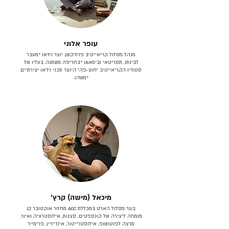
עופר אלוני
מנהל מסלול קריאייטיב פרודקשן. יוצר וידאו *מעבר
לבינתו, תסריטאי וב​ימאiA‎ *בחריפה משתנה. בעליו של
סטודיו הקריאייטיב ״חוצ-פה״ היוצר תכני וידאו יצירתיים
*משהו.
מיכאל (מישה) קרץ׳
בוגר מסלול הארט במכללת ACC מחזור אוקטובר 12.
מומחה ליצירה של קונספטים, סצנות, אילוסטרציה ואיור.
מרצה לפוטושופ, אילוסטרייטור, אינדיזיין, פרימייר