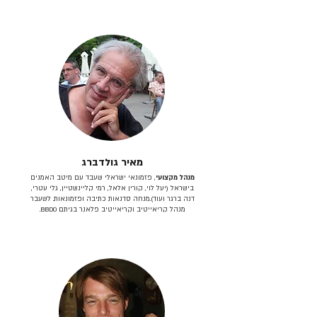
מאיר גולדברג
מנהל מקצועי
, פזמונאי ישראלי שעבד עם מיטב האמנים
בישראל (יעל לוי, קורין אלאל, רמי קליינשטיין, גלי עטרי,
דנה ברגר ועוד).מנחה סדנאות כתיבה ופזמונאות. לשעבר
מנהל קריאייטיב וקריאייטיב פלאנר בגיתם BBDO.