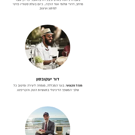
מרחב, דרורי שלומי ועוד הרבה… כיום בעלת סטודיו פרטי
למיתוג ועיצוב.
דור יעקובסון
מנהל מקצועי
, בוגר המכללה, מומחה ליצירה ומיטוב כל
שלבי המשפך הדיגיטלי בתעשיות הטק והקריפטו.