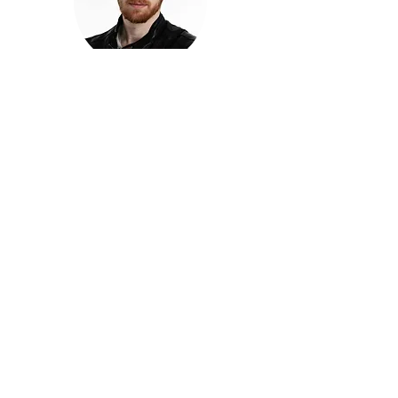
חזקוש ישורון
בוגר מכללת ACC. מנהל קריאייטיב בליאו ברנט. מוותיקי
הבלוגרים ויוצרי הרשת בישראל, שגם פרצו את גבולות
המדיה. משחק ושר בקמפיינים פרסומיים, והשתתף במגוון
ערבי קומדיה וסאטירה על במות שונות.
בלי בריף
🎙️
הפודקאסט של ACC
שיחות עם בוגרות ובוגרי ACC על רעיונות, דרך, מקצוע,
טעויות ותפניות - ועל מה שקורה כשהקריאייטיב יוצא
מהכיתה ומתחיל לעבוד בעולם.