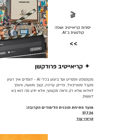
🎬
יסודות קריאייטיב ושפה
קולנועית ב־AI.
>>
✦ קריאייטיב פרודקשן
קרא/י עוד >>
מקונספט ותסריט ועד ביצוע בכלי AI - לומדים איך רעיון
מקבל סטוריבורד, פריים, עריכה, קצב ותנועה, והופך
לווידאו שלא רק נראה מקצועי, אלא יודע מה הוא בא
לעשות.
מועד פתיחת תוכנית הלימודים הקרובה:
27.7.26
קרא/י עוד