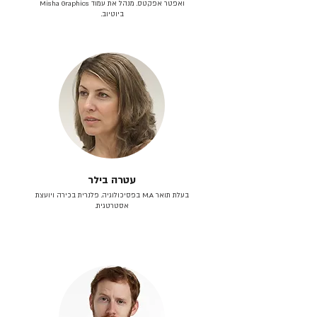
ואפטר אפקטס. מנהל את עמוד Misha Graphics
ביוטיוב.
עטרה בילר
בעלת תואר M.A בפסיכולוגיה. פלנרית בכירה ויועצת
אסטרטגית.