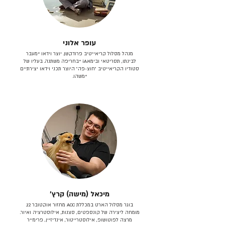
עופר אלוני
מנהל מסלול קריאייטיב פרודקשן. יוצר וידאו *מעבר
לבינתו, תסריטאי וב​ימאiA‎ *בחריפה משתנה. בעליו של
סטודיו הקריאייטיב ״חוצ-פה״ היוצר תכני וידאו יצירתיים
*משהו.
מיכאל (מישה) קרץ׳
בוגר מסלול הארט במכללת ACC מחזור אוקטובר 12.
מומחה ליצירה של קונספטים, סצנות, אילוסטרציה ואיור.
מרצה לפוטושופ, אילוסטרייטור, אינדיזיין, פרימייר