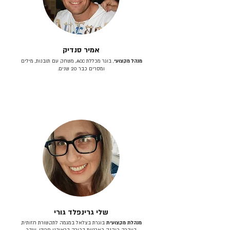
אמיר סנדיק
מנהל מקצועי
, בוגר מכללת ACC, משחק עם תובנות, מילים
ומסרים כבר 20 שנים.
שלי גרינפלד גורי
מנהלת מקצועית
בוגרת בצלאל במגמה לתקשורת חזותית.
בעברה כיהנה כארטית בכירה בראובני פרידן, ענבר