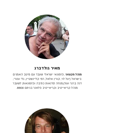
מאיר גולדברג
מנהל מקצועי
, פזמונאי ישראלי שעבד עם מיטב האמנים
בישראל (יעל לוי, קורין אלאל, רמי קליינשטיין, גלי עטרי,
דנה ברגר ועוד).מנחה סדנאות כתיבה ופזמונאות. לשעבר
מנהל קריאייטיב וקריאייטיב פלאנר בגיתם BBDO.