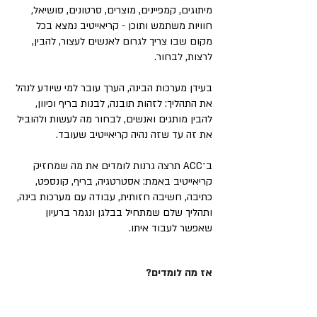
מיתוגים, קמפיינים, מוצרים, סרטונים, סושיאל,
חוויות משתמש ותוכן - קריאייטיב נמצא בכל
מקום שבו צריך לגרום לאנשים לעצור, להבין,
לרצות, לבחור.
בעידן מערכות הבינה, הערך עובר למי שיודע לנהל
את התהליך: לזהות תובנה, לבנות בריף וכיוון,
להבין מותגים ואנשים, לבחור מה לעשות ולהוביל
את זה עד שזה נהיה קריאייטיב שעובד.
ב־ACC תרצה גרנות לומדים את מה שמחזיק
קריאייטיב באמת: אסטרטגיה, בריף, קונספט,
כתיבה, חשיבה חזותית, עבודה עם מערכות בינה,
ותהליך שלם שמתחיל בבלגן ונגמר ברעיון
שאפשר לעבוד איתו.
אז מה לומדים?