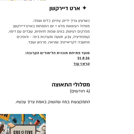
✦ ארט דיירקשן
קרא/י עוד >>
כשרעיון צריך ידיים, עיניים, כלים ושפה.
מסלול רעיונאות מלא + יום התמחות בארט־דיירקשן:
מפרקים רעיונות, בונים שפות חזותיות, עובדים עם דימוי,
קומפוזיציה, צבע, תנועה ומערכות בינה - והופכים
מחשבה לקריאייטיב שנראה, מרגיש ועובד.
מועד פתיחת תוכנית הלימודים הקרובה:
31.8.26
קרא/י עוד
מסלולי התאוצה
(4 חודשים)
התמקצעות במה שהשוק באמת צריך עכשיו.