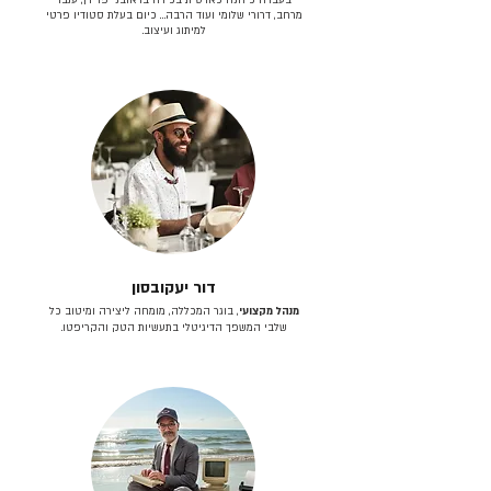
מרחב, דרורי שלומי ועוד הרבה… כיום בעלת סטודיו פרטי
למיתוג ועיצוב.
דור יעקובסון
מנהל מקצועי
, בוגר המכללה, מומחה ליצירה ומיטוב כל
שלבי המשפך הדיגיטלי בתעשיות הטק והקריפטו.