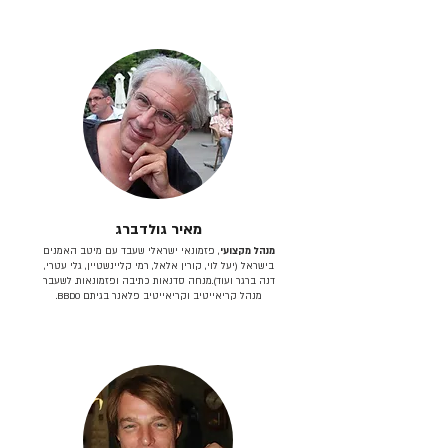
מאיר גולדברג
מנהל מקצועי
, פזמונאי ישראלי שעבד עם מיטב האמנים
בישראל (יעל לוי, קורין אלאל, רמי קליינשטיין, גלי עטרי,
דנה ברגר ועוד).מנחה סדנאות כתיבה ופזמונאות. לשעבר
מנהל קריאייטיב וקריאייטיב פלאנר בגיתם BBDO.