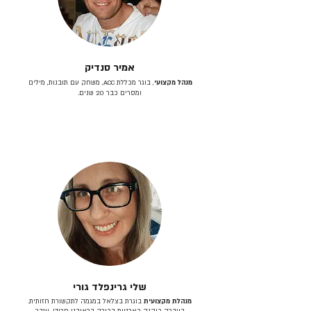
אמיר סנדיק
מנהל מקצועי
, בוגר מכללת ACC, משחק עם תובנות, מילים
ומסרים כבר 20 שנים.
שלי גרינפלד גורי
מנהלת מקצועית
בוגרת בצלאל במגמה לתקשורת חזותית.
בעברה כיהנה כארטית בכירה בראובני פרידן, ענבר