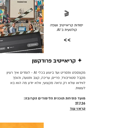
🎬
יסודות קריאייטיב ושפה
קולנועית ב־AI.
>>
✦ קריאייטיב פרודקשן
קרא/י עוד >>
מקונספט ותסריט ועד ביצוע בכלי AI - לומדים איך רעיון
מקבל סטוריבורד, פריים, עריכה, קצב ותנועה, והופך
לווידאו שלא רק נראה מקצועי, אלא יודע מה הוא בא
לעשות.
מועד פתיחת תוכנית הלימודים הקרובה:
27.7.26
קרא/י עוד