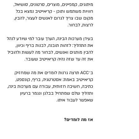
מיתוגים, קמפיינים, מוצרים, סרטונים, סושיאל,
חוויות משתמש ותוכן - קריאייטיב נמצא בכל
מקום שבו צריך לגרום לאנשים לעצור, להבין,
לרצות, לבחור.
בעידן מערכות הבינה, הערך עובר למי שיודע לנהל
את התהליך: לזהות תובנה, לבנות בריף וכיוון,
להבין מותגים ואנשים, לבחור מה לעשות ולהוביל
את זה עד שזה נהיה קריאייטיב שעובד.
ב־ACC תרצה גרנות לומדים את מה שמחזיק
קריאייטיב באמת: אסטרטגיה, בריף, קונספט,
כתיבה, חשיבה חזותית, עבודה עם מערכות בינה,
ותהליך שלם שמתחיל בבלגן ונגמר ברעיון
שאפשר לעבוד איתו.
אז מה לומדים?