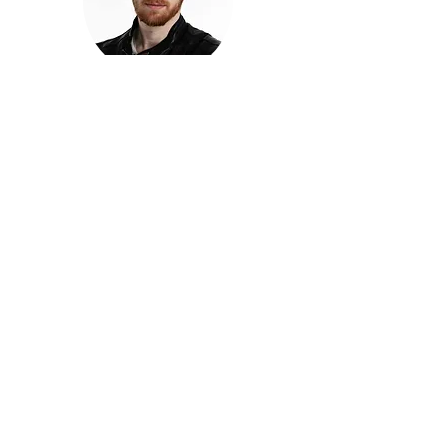
חזקוש ישורון
בוגר מכללת ACC. מנהל קריאייטיב בליאו ברנט. מוותיקי
הבלוגרים ויוצרי הרשת בישראל, שגם פרצו את גבולות
המדיה. משחק ושר בקמפיינים פרסומיים, והשתתף במגוון
ערבי קומדיה וסאטירה על במות שונות.
בלי בריף
🎙️
הפודקאסט של ACC
שיחות עם בוגרות ובוגרי ACC על רעיונות, דרך, מקצוע,
טעויות ותפניות - ועל מה שקורה כשהקריאייטיב יוצא
מהכיתה ומתחיל לעבוד בעולם.