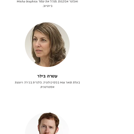
ואפטר אפקטס. מנהל את עמוד Misha Graphics
ביוטיוב.
עטרה בילר
בעלת תואר M.A בפסיכולוגיה. פלנרית בכירה ויועצת
אסטרטגית.