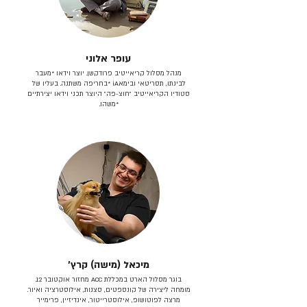
עופר אלוני
מנהל מסלול קריאייטיב פרודקשן. יוצר וידאו *מעבר
לבינתו, תסריטאי וב​ימאiA‎ *בחריפה משתנה. בעליו של
סטודיו הקריאייטיב ״חוצ-פה״ היוצר תכני וידאו יצירתיים
*משהו.
מיכאל (מישה) קרץ׳
בוגר מסלול הארט במכללת ACC מחזור אוקטובר 12.
מומחה ליצירה של קונספטים, סצנות, אילוסטרציה ואיור.
מרצה לפוטושופ, אילוסטרייטור, אינדיזיין, פרימייר