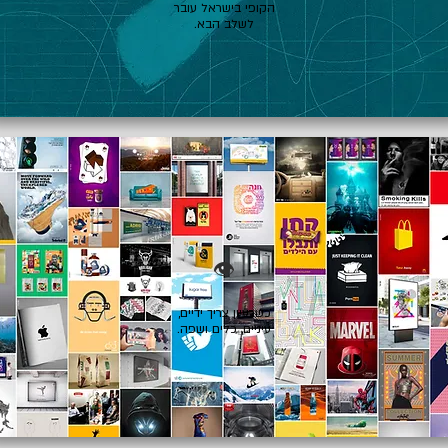
הקופי בישראל עובר
לשלב הבא.
👁️
כשרעיון צריך ידיים,
עיניים, כלים ושפה.