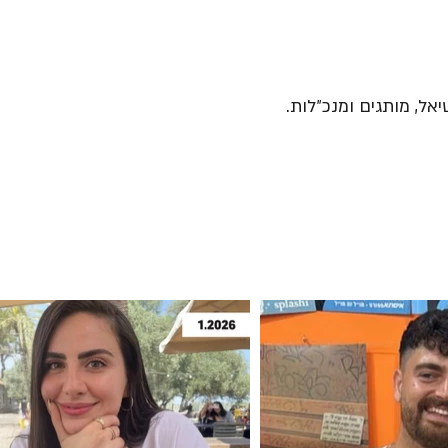
יאל, מותגים ומנכ״לות.