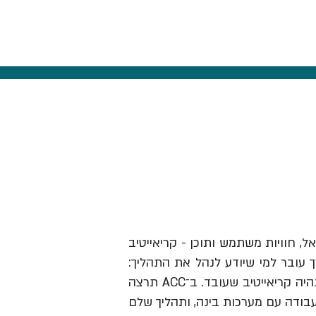
אל, חוויות משתמש ותוכן - קריאייטיב
ך עובר למי שיודע לנהל את התהליך:
לזהות תובנה, לבנות בריף וכיוון, להבין מותגים ואנשים, לבחור מה לעשות ולהוביל את זה עד שזה נהיה קריאייטיב שעובד. ב־ACC תרצה
עבודה עם מערכות בינה, ותהליך שלם