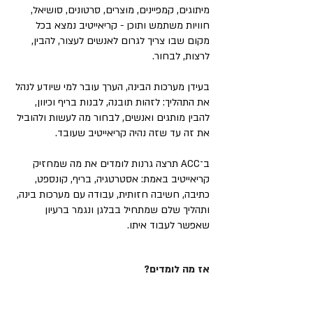
מיתוגים, קמפיינים, מוצרים, סרטונים, סושיאל,
חוויות משתמש ותוכן - קריאייטיב נמצא בכל
מקום שבו צריך לגרום לאנשים לעצור, להבין,
לרצות, לבחור.
בעידן מערכות הבינה, הערך עובר למי שיודע לנהל
את התהליך: לזהות תובנה, לבנות בריף וכיוון,
להבין מותגים ואנשים, לבחור מה לעשות ולהוביל
את זה עד שזה נהיה קריאייטיב שעובד.
ב־ACC תרצה גרנות לומדים את מה שמחזיק
קריאייטיב באמת: אסטרטגיה, בריף, קונספט,
כתיבה, חשיבה חזותית, עבודה עם מערכות בינה,
ותהליך שלם שמתחיל בבלגן ונגמר ברעיון
שאפשר לעבוד איתו.
אז מה לומדים?