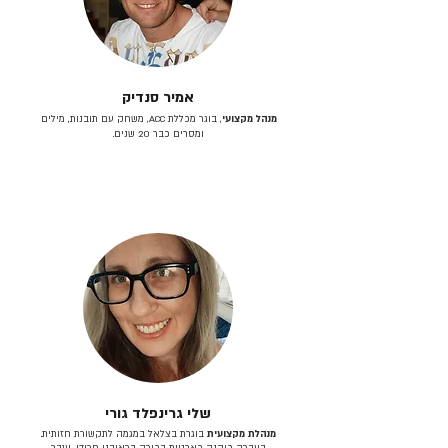
אמיר סנדיק
מנהל מקצועי
, בוגר מכללת ACC, משחק עם תובנות, מילים
ומסרים כבר 20 שנים.
שלי גרינפלד גורי
מנהלת מקצועית
בוגרת בצלאל במגמה לתקשורת חזותית.
בעברה כיהנה כארטית בכירה בראובני פרידן, ענבר