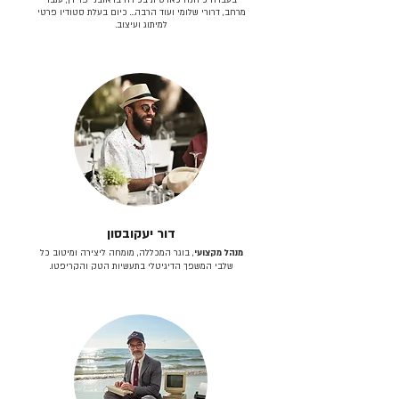
מרחב, דרורי שלומי ועוד הרבה… כיום בעלת סטודיו פרטי
למיתוג ועיצוב.
דור יעקובסון
מנהל מקצועי
, בוגר המכללה, מומחה ליצירה ומיטוב כל
שלבי המשפך הדיגיטלי בתעשיות הטק והקריפטו.