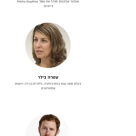
ואפטר אפקטס. מנהל את עמוד Misha Graphics
ביוטיוב.
עטרה בילר
בעלת תואר M.A בפסיכולוגיה. פלנרית בכירה ויועצת
אסטרטגית.