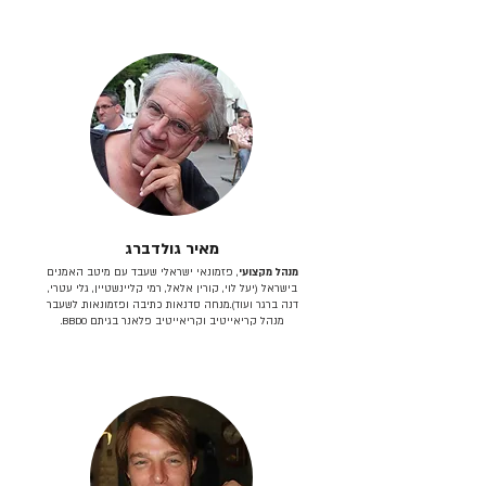
מאיר גולדברג
מנהל מקצועי
, פזמונאי ישראלי שעבד עם מיטב האמנים
בישראל (יעל לוי, קורין אלאל, רמי קליינשטיין, גלי עטרי,
דנה ברגר ועוד).מנחה סדנאות כתיבה ופזמונאות. לשעבר
מנהל קריאייטיב וקריאייטיב פלאנר בגיתם BBDO.