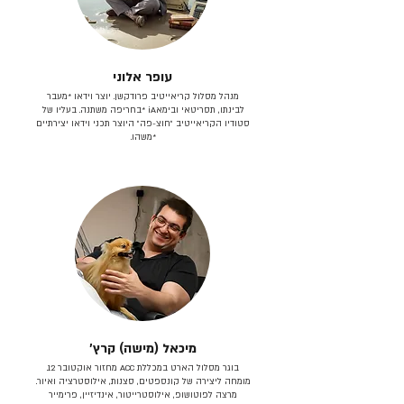
עופר אלוני
מנהל מסלול קריאייטיב פרודקשן. יוצר וידאו *מעבר
לבינתו, תסריטאי וב​ימאiA‎ *בחריפה משתנה. בעליו של
סטודיו הקריאייטיב ״חוצ-פה״ היוצר תכני וידאו יצירתיים
*משהו.
מיכאל (מישה) קרץ׳
בוגר מסלול הארט במכללת ACC מחזור אוקטובר 12.
מומחה ליצירה של קונספטים, סצנות, אילוסטרציה ואיור.
מרצה לפוטושופ, אילוסטרייטור, אינדיזיין, פרימייר