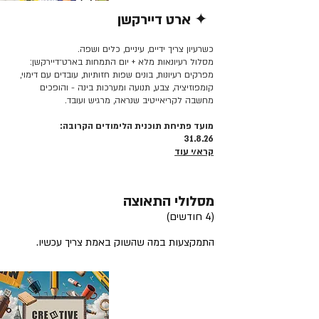
✦ ארט דיירקשן
קרא/י עוד >>
כשרעיון צריך ידיים, עיניים, כלים ושפה.
מסלול רעיונאות מלא + יום התמחות בארט־דיירקשן:
מפרקים רעיונות, בונים שפות חזותיות, עובדים עם דימוי,
קומפוזיציה, צבע, תנועה ומערכות בינה - והופכים
מחשבה לקריאייטיב שנראה, מרגיש ועובד.
מועד פתיחת תוכנית הלימודים הקרובה:
31.8.26
קרא/י עוד
מסלולי התאוצה
(4 חודשים)
התמקצעות במה שהשוק באמת צריך עכשיו.