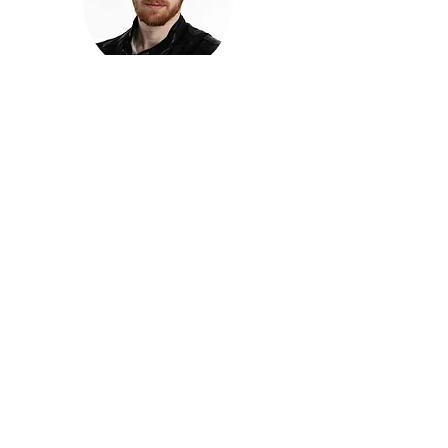
חזקוש ישורון
בוגר מכללת ACC. מנהל קריאייטיב בליאו ברנט. מוותיקי
הבלוגרים ויוצרי הרשת בישראל, שגם פרצו את גבולות
המדיה. משחק ושר בקמפיינים פרסומיים, והשתתף במגוון
ערבי קומדיה וסאטירה על במות שונות.
בלי בריף
🎙️
הפודקאסט של ACC
שיחות עם בוגרות ובוגרי ACC על רעיונות, דרך, מקצוע,
טעויות ותפניות - ועל מה שקורה כשהקריאייטיב יוצא
מהכיתה ומתחיל לעבוד בעולם.