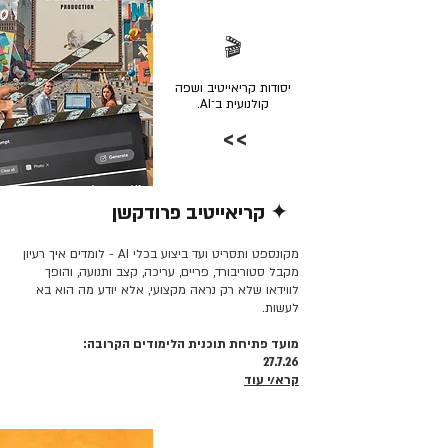
🎬
יסודות קריאייטיב ושפה
קולנועית ב־AI.
>>
✦ קריאייטיב פרודקשן
קרא/י עוד >>
מקונספט ותסריט ועד ביצוע בכלי AI - לומדים איך רעיון
מקבל סטוריבורד, פריים, עריכה, קצב ותנועה, והופך
לווידאו שלא רק נראה מקצועי, אלא יודע מה הוא בא
לעשות.
מועד פתיחת תוכנית הלימודים הקרובה:
27.7.26
קרא/י עוד