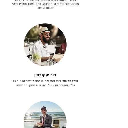
מרחב, דרורי שלומי ועוד הרבה… כיום בעלת סטודיו פרטי
למיתוג ועיצוב.
דור יעקובסון
מנהל מקצועי
, בוגר המכללה, מומחה ליצירה ומיטוב כל
שלבי המשפך הדיגיטלי בתעשיות הטק והקריפטו.