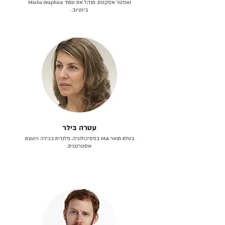
ואפטר אפקטס. מנהל את עמוד Misha Graphics
ביוטיוב.
עטרה בילר
בעלת תואר M.A בפסיכולוגיה. פלנרית בכירה ויועצת
אסטרטגית.