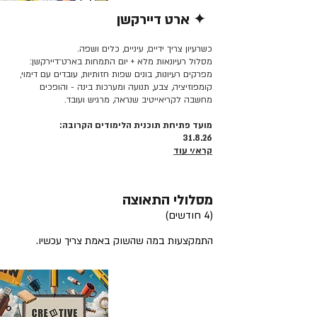
✦ ארט דיירקשן
קרא/י עוד >>
כשרעיון צריך ידיים, עיניים, כלים ושפה.
מסלול רעיונאות מלא + יום התמחות בארט־דיירקשן:
מפרקים רעיונות, בונים שפות חזותיות, עובדים עם דימוי,
קומפוזיציה, צבע, תנועה ומערכות בינה - והופכים
מחשבה לקריאייטיב שנראה, מרגיש ועובד.
מועד פתיחת תוכנית הלימודים הקרובה:
31.8.26
קרא/י עוד
מסלולי התאוצה
(4 חודשים)
התמקצעות במה שהשוק באמת צריך עכשיו.