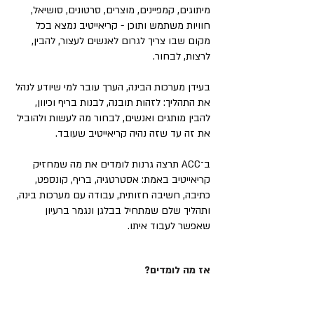
מיתוגים, קמפיינים, מוצרים, סרטונים, סושיאל,
חוויות משתמש ותוכן - קריאייטיב נמצא בכל
מקום שבו צריך לגרום לאנשים לעצור, להבין,
לרצות, לבחור.
בעידן מערכות הבינה, הערך עובר למי שיודע לנהל
את התהליך: לזהות תובנה, לבנות בריף וכיוון,
להבין מותגים ואנשים, לבחור מה לעשות ולהוביל
את זה עד שזה נהיה קריאייטיב שעובד.
ב־ACC תרצה גרנות לומדים את מה שמחזיק
קריאייטיב באמת: אסטרטגיה, בריף, קונספט,
כתיבה, חשיבה חזותית, עבודה עם מערכות בינה,
ותהליך שלם שמתחיל בבלגן ונגמר ברעיון
שאפשר לעבוד איתו.
אז מה לומדים?