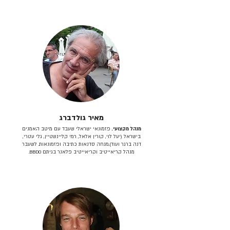
מאיר גולדברג
מנהל מקצועי
, פזמונאי ישראלי שעבד עם מיטב האמנים
בישראל (יעל לוי, קורין אלאל, רמי קליינשטיין, גלי עטרי,
דנה ברגר ועוד).מנחה סדנאות כתיבה ופזמונאות. לשעבר
מנהל קריאייטיב וקריאייטיב פלאנר בגיתם BBDO.