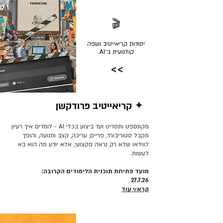
🎬
יסודות קריאייטיב ושפה
קולנועית ב־AI.
>>
✦ קריאייטיב פרודקשן
קרא/י עוד >>
מקונספט ותסריט ועד ביצוע בכלי AI - לומדים איך רעיון
מקבל סטוריבורד, פריים, עריכה, קצב ותנועה, והופך
לווידאו שלא רק נראה מקצועי, אלא יודע מה הוא בא
לעשות.
מועד פתיחת תוכנית הלימודים הקרובה:
27.7.26
קרא/י עוד