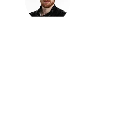
חזקוש ישורון
בוגר מכללת ACC. מנהל קריאייטיב בליאו ברנט. מוותיקי
הבלוגרים ויוצרי הרשת בישראל, שגם פרצו את גבולות
המדיה. משחק ושר בקמפיינים פרסומיים, והשתתף במגוון
ערבי קומדיה וסאטירה על במות שונות.
בלי בריף
🎙️
הפודקאסט של ACC
שיחות עם בוגרות ובוגרי ACC על רעיונות, דרך, מקצוע,
טעויות ותפניות - ועל מה שקורה כשהקריאייטיב יוצא
מהכיתה ומתחיל לעבוד בעולם.