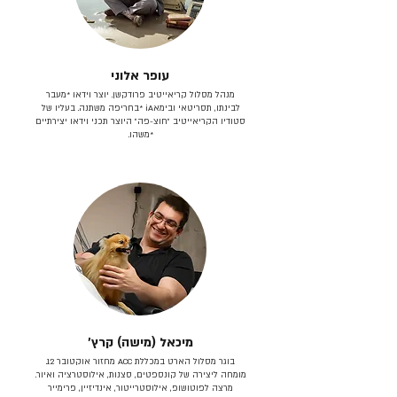
עופר אלוני
מנהל מסלול קריאייטיב פרודקשן. יוצר וידאו *מעבר
לבינתו, תסריטאי וב​ימאiA‎ *בחריפה משתנה. בעליו של
סטודיו הקריאייטיב ״חוצ-פה״ היוצר תכני וידאו יצירתיים
*משהו.
מיכאל (מישה) קרץ׳
בוגר מסלול הארט במכללת ACC מחזור אוקטובר 12.
מומחה ליצירה של קונספטים, סצנות, אילוסטרציה ואיור.
מרצה לפוטושופ, אילוסטרייטור, אינדיזיין, פרימייר