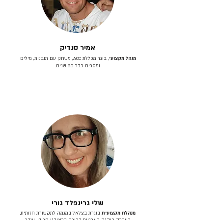
אמיר סנדיק
מנהל מקצועי
, בוגר מכללת ACC, משחק עם תובנות, מילים
ומסרים כבר 20 שנים.
שלי גרינפלד גורי
מנהלת מקצועית
בוגרת בצלאל במגמה לתקשורת חזותית.
בעברה כיהנה כארטית בכירה בראובני פרידן, ענבר