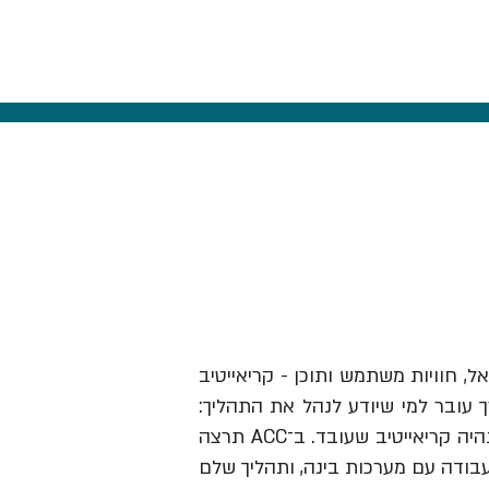
אל, חוויות משתמש ותוכן - קריאייטיב
ך עובר למי שיודע לנהל את התהליך:
לזהות תובנה, לבנות בריף וכיוון, להבין מותגים ואנשים, לבחור מה לעשות ולהוביל את זה עד שזה נהיה קריאייטיב שעובד. ב־ACC תרצה
עבודה עם מערכות בינה, ותהליך שלם