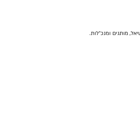
יאל, מותגים ומנכ״לות.