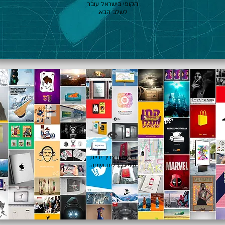
הקופי בישראל עובר
לשלב הבא.
👁️
כשרעיון צריך ידיים,
עיניים, כלים ושפה.