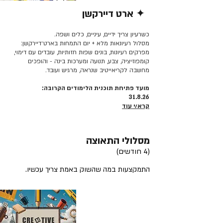
✦ ארט דיירקשן
קרא/י עוד >>
כשרעיון צריך ידיים, עיניים, כלים ושפה.
מסלול רעיונאות מלא + יום התמחות בארט־דיירקשן:
מפרקים רעיונות, בונים שפות חזותיות, עובדים עם דימוי,
קומפוזיציה, צבע, תנועה ומערכות בינה - והופכים
מחשבה לקריאייטיב שנראה, מרגיש ועובד.
מועד פתיחת תוכנית הלימודים הקרובה:
31.8.26
קרא/י עוד
מסלולי התאוצה
(4 חודשים)
התמקצעות במה שהשוק באמת צריך עכשיו.