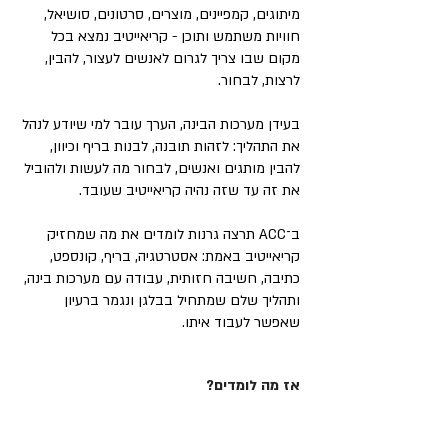
מיתוגים, קמפיינים, מוצרים, סרטונים, סושיאל,
חוויות משתמש ותוכן - קריאייטיב נמצא בכל
מקום שבו צריך לגרום לאנשים לעצור, להבין,
לרצות, לבחור.
בעידן מערכות הבינה, הערך עובר למי שיודע לנהל
את התהליך: לזהות תובנה, לבנות בריף וכיוון,
להבין מותגים ואנשים, לבחור מה לעשות ולהוביל
את זה עד שזה נהיה קריאייטיב שעובד.
ב־ACC תרצה גרנות לומדים את מה שמחזיק
קריאייטיב באמת: אסטרטגיה, בריף, קונספט,
כתיבה, חשיבה חזותית, עבודה עם מערכות בינה,
ותהליך שלם שמתחיל בבלגן ונגמר ברעיון
שאפשר לעבוד איתו.
אז מה לומדים?