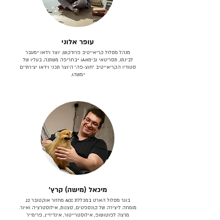
עופר אלוני
מנהל מסלול קריאייטיב פרודקשן. יוצר וידאו *מעבר
לבינתו, תסריטאי וב​ימאiA‎ *בחריפה משתנה. בעליו של
סטודיו הקריאייטיב ״חוצ-פה״ היוצר תכני וידאו יצירתיים
*משהו.
מיכאל (מישה) קרץ׳
בוגר מסלול הארט במכללת ACC מחזור אוקטובר 12.
מומחה ליצירה של קונספטים, סצנות, אילוסטרציה ואיור.
מרצה לפוטושופ, אילוסטרייטור, אינדיזיין, פרימייר