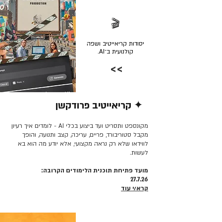
🎬
יסודות קריאייטיב ושפה
קולנועית ב־AI.
>>
✦ קריאייטיב פרודקשן
קרא/י עוד >>
מקונספט ותסריט ועד ביצוע בכלי AI - לומדים איך רעיון
מקבל סטוריבורד, פריים, עריכה, קצב ותנועה, והופך
לווידאו שלא רק נראה מקצועי, אלא יודע מה הוא בא
לעשות.
מועד פתיחת תוכנית הלימודים הקרובה:
27.7.26
קרא/י עוד