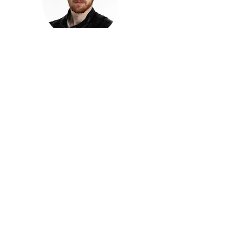
חזקוש ישורון
בוגר מכללת ACC. מנהל קריאייטיב בליאו ברנט. מוותיקי
הבלוגרים ויוצרי הרשת בישראל, שגם פרצו את גבולות
המדיה. משחק ושר בקמפיינים פרסומיים, והשתתף במגוון
ערבי קומדיה וסאטירה על במות שונות.
בלי בריף
🎙️
הפודקאסט של ACC
שיחות עם בוגרות ובוגרי ACC על רעיונות, דרך, מקצוע,
טעויות ותפניות - ועל מה שקורה כשהקריאייטיב יוצא
מהכיתה ומתחיל לעבוד בעולם.