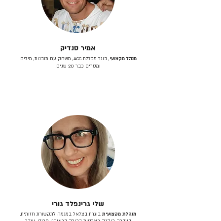
אמיר סנדיק
מנהל מקצועי
, בוגר מכללת ACC, משחק עם תובנות, מילים
ומסרים כבר 20 שנים.
שלי גרינפלד גורי
מנהלת מקצועית
בוגרת בצלאל במגמה לתקשורת חזותית.
בעברה כיהנה כארטית בכירה בראובני פרידן, ענבר