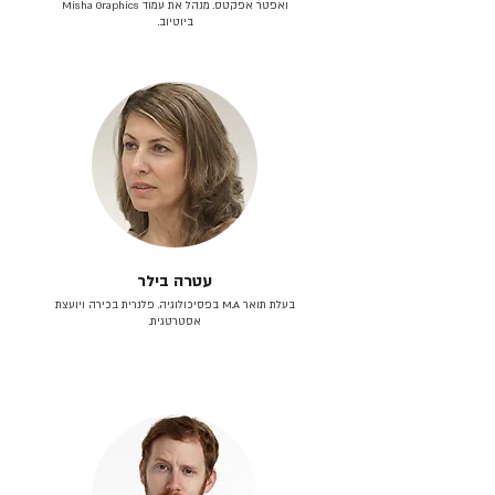
ואפטר אפקטס. מנהל את עמוד Misha Graphics
ביוטיוב.
עטרה בילר
בעלת תואר M.A בפסיכולוגיה. פלנרית בכירה ויועצת
אסטרטגית.