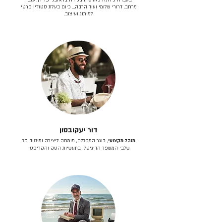
מרחב, דרורי שלומי ועוד הרבה… כיום בעלת סטודיו פרטי
למיתוג ועיצוב.
דור יעקובסון
מנהל מקצועי
, בוגר המכללה, מומחה ליצירה ומיטוב כל
שלבי המשפך הדיגיטלי בתעשיות הטק והקריפטו.