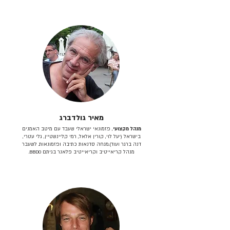
מאיר גולדברג
מנהל מקצועי
, פזמונאי ישראלי שעבד עם מיטב האמנים
בישראל (יעל לוי, קורין אלאל, רמי קליינשטיין, גלי עטרי,
דנה ברגר ועוד).מנחה סדנאות כתיבה ופזמונאות. לשעבר
מנהל קריאייטיב וקריאייטיב פלאנר בגיתם BBDO.