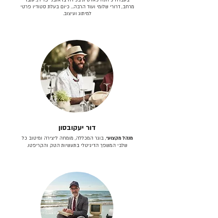
מרחב, דרורי שלומי ועוד הרבה… כיום בעלת סטודיו פרטי
למיתוג ועיצוב.
דור יעקובסון
מנהל מקצועי
, בוגר המכללה, מומחה ליצירה ומיטוב כל
שלבי המשפך הדיגיטלי בתעשיות הטק והקריפטו.