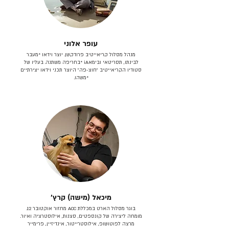
עופר אלוני
מנהל מסלול קריאייטיב פרודקשן. יוצר וידאו *מעבר
לבינתו, תסריטאי וב​ימאiA‎ *בחריפה משתנה. בעליו של
סטודיו הקריאייטיב ״חוצ-פה״ היוצר תכני וידאו יצירתיים
*משהו.
מיכאל (מישה) קרץ׳
בוגר מסלול הארט במכללת ACC מחזור אוקטובר 12.
מומחה ליצירה של קונספטים, סצנות, אילוסטרציה ואיור.
מרצה לפוטושופ, אילוסטרייטור, אינדיזיין, פרימייר