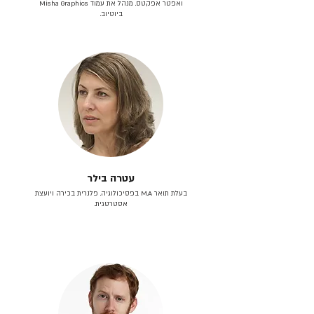
ואפטר אפקטס. מנהל את עמוד Misha Graphics
ביוטיוב.
עטרה בילר
בעלת תואר M.A בפסיכולוגיה. פלנרית בכירה ויועצת
אסטרטגית.