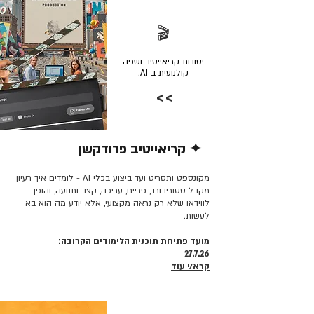
🎬
יסודות קריאייטיב ושפה
קולנועית ב־AI.
>>
✦ קריאייטיב פרודקשן
קרא/י עוד >>
מקונספט ותסריט ועד ביצוע בכלי AI - לומדים איך רעיון
מקבל סטוריבורד, פריים, עריכה, קצב ותנועה, והופך
לווידאו שלא רק נראה מקצועי, אלא יודע מה הוא בא
לעשות.
מועד פתיחת תוכנית הלימודים הקרובה:
27.7.26
קרא/י עוד