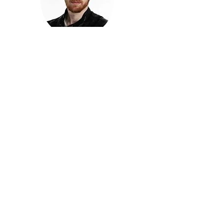
חזקוש ישורון
בוגר מכללת ACC. מנהל קריאייטיב בליאו ברנט. מוותיקי
הבלוגרים ויוצרי הרשת בישראל, שגם פרצו את גבולות
המדיה. משחק ושר בקמפיינים פרסומיים, והשתתף במגוון
ערבי קומדיה וסאטירה על במות שונות.
בלי בריף
🎙️
הפודקאסט של ACC
שיחות עם בוגרות ובוגרי ACC על רעיונות, דרך, מקצוע,
טעויות ותפניות - ועל מה שקורה כשהקריאייטיב יוצא
מהכיתה ומתחיל לעבוד בעולם.