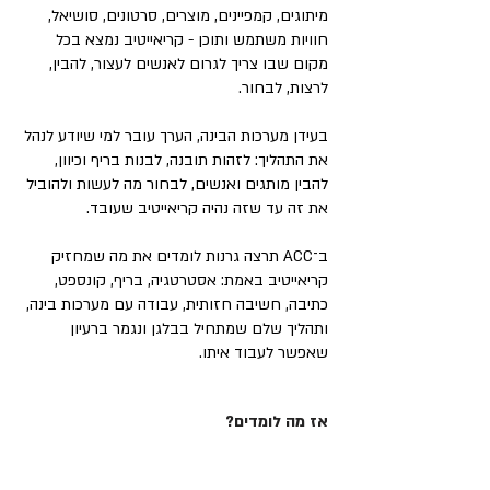
מיתוגים, קמפיינים, מוצרים, סרטונים, סושיאל,
חוויות משתמש ותוכן - קריאייטיב נמצא בכל
מקום שבו צריך לגרום לאנשים לעצור, להבין,
לרצות, לבחור.
בעידן מערכות הבינה, הערך עובר למי שיודע לנהל
את התהליך: לזהות תובנה, לבנות בריף וכיוון,
להבין מותגים ואנשים, לבחור מה לעשות ולהוביל
את זה עד שזה נהיה קריאייטיב שעובד.
ב־ACC תרצה גרנות לומדים את מה שמחזיק
קריאייטיב באמת: אסטרטגיה, בריף, קונספט,
כתיבה, חשיבה חזותית, עבודה עם מערכות בינה,
ותהליך שלם שמתחיל בבלגן ונגמר ברעיון
שאפשר לעבוד איתו.
אז מה לומדים?