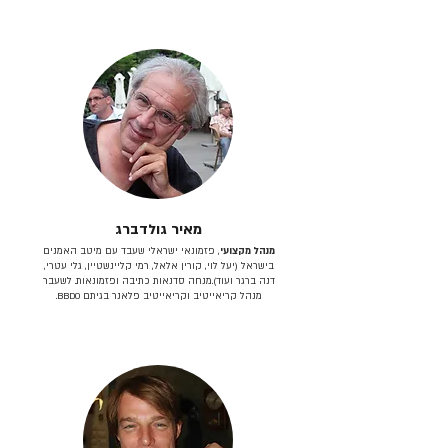
מאיר גולדברג
מנהל מקצועי
, פזמונאי ישראלי שעבד עם מיטב האמנים
בישראל (יעל לוי, קורין אלאל, רמי קליינשטיין, גלי עטרי,
דנה ברגר ועוד).מנחה סדנאות כתיבה ופזמונאות. לשעבר
מנהל קריאייטיב וקריאייטיב פלאנר בגיתם BBDO.