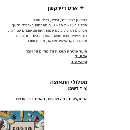
✦ ארט דיירקשן
קרא/י עוד >>
כשרעיון צריך ידיים, עיניים, כלים ושפה.
מסלול רעיונאות מלא + יום התמחות בארט־דיירקשן:
מפרקים רעיונות, בונים שפות חזותיות, עובדים עם דימוי,
קומפוזיציה, צבע, תנועה ומערכות בינה - והופכים
מחשבה לקריאייטיב שנראה, מרגיש ועובד.
מועד פתיחת תוכנית הלימודים הקרובה:
31.8.26
קרא/י עוד
מסלולי התאוצה
(4 חודשים)
התמקצעות במה שהשוק באמת צריך עכשיו.