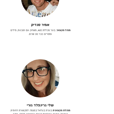
אמיר סנדיק
מנהל מקצועי
, בוגר מכללת ACC, משחק עם תובנות, מילים
ומסרים כבר 20 שנים.
שלי גרינפלד גורי
מנהלת מקצועית
בוגרת בצלאל במגמה לתקשורת חזותית.
בעברה כיהנה כארטית בכירה בראובני פרידן, ענבר